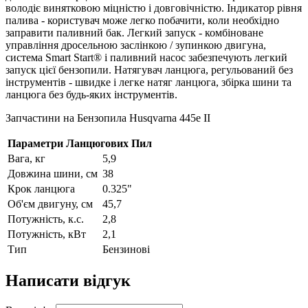
володіє винятковою міцністю і довговічністю. Індикатор рівня
палива - користувач може легко побачити, коли необхідно
заправити паливний бак. Легкий запуск - комбіноване
управління дросельною заслінкою / зупинкою двигуна,
система Smart Start® і паливний насос забезпечують легкий
запуск цієї бензопили. Натягувач ланцюга, регульований без
інструментів - швидке і легке натяг ланцюга, збірка шини та
ланцюга без будь-яких інструментів.
Запчастини на Бензопила Husqvarna 445e II
Параметри Ланцюгових Пил
Вага, кг
5,9
Довжина шини, см
38
Крок ланцюга
0.325"
Об'єм двигуну, см
45,7
Потужність, к.с.
2,8
Потужність, кВт
2,1
Тип
Бензинові
Написати відгук