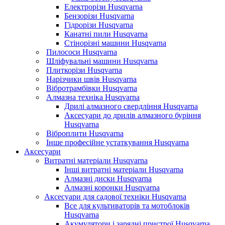
Електрорізи Husqvarna
Бензорізи Husqvarna
Гідрорізи Husqvarna
Канатні пили Husqvarna
Стінорізні машини Husqvarna
Пилососи Husqvarna
Шліфувальні машини Husqvarna
Плиткорізи Husqvarna
Нарізчики швів Husqvarna
Вібротрамбівки Husqvarna
Алмазна техніка Husqvarna
Дрилі алмазного свердління Husqvarna
Аксесуари до дрилів алмазного буріння
Husqvarna
Віброплити Husqvarna
Інше професійне устаткування Husqvarna
Аксесуари
Витратні матеріали Husqvarna
Інші витратні матеріали Husqvarna
Алмазні диски Husqvarna
Алмазні коронки Husqvarna
Аксесуари для садової техніки Husqvarna
Все для культиваторів та мотоблоків
Husqvarna
Акумулятори і зарядні пристрої Husqvarna