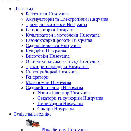
Ліс та сад
Бензопили Husqvarna
Акумуляторні та Електропили Husqvarna
Тримери і мотокоси Husqvarna
Газонокосарки Husqvarna
Культиватори і мотоблоки Husqvarna
Газонокосарки-роботи Husqvarna
Садові пилососи Husqvarna
Кущорізи Husqvarna
Висоторізи Husqvarna
Очисники високого тиску Husqvarna
Трактори та райдери Husqvarna
Снігоприбирачі Husqvarna
Генератори
Мотопомпи Husqvarna
Садовий інвентар Husqvarna
Різний інвентар Husqvarna
Секатори та сучкорізи Husqvarna
Пили садові Husqvarna
Сокири Husqvarna
Будівельна техніка
Різка бетону Husqvarna