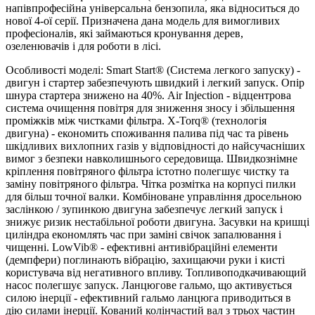
напівпрофесійна універсальна бензопила, яка відноситься до
нової 4-ої серії. Призначена дана модель для вимогливих
професіоналів, які займаються кронування дерев,
озеленювачів і для роботи в лісі.
Особливості моделі: Smart Start® (Система легкого запуску) -
двигун і стартер забезпечують швидкий і легкий запуск. Опір
шнура стартера знижено на 40%. Air Injection - відцентрова
система очищення повітря для зниження зносу і збільшення
проміжків між чистками фільтра. X-Torq® (технологія
двигуна) - економить споживання палива під час та рівень
шкідливих вихлопних газів у відповідності до найсучасніших
вимог з безпеки навколишнього середовища. Швидкознімне
кріплення повітряного фільтра істотно полегшує чистку та
заміну повітряного фільтра. Чітка розмітка на корпусі пилки
для більш точної валки. Комбіноване управління дросельною
заслінкою / зупинкою двигуна забезпечує легкий запуск і
знижує ризик нестабільної роботи двигуна. Засувки на кришці
циліндра економлять час при заміні свічок запалювання і
чищенні. LowVib® - ефективні антивібраційні елементи
(демпфери) поглинають вібрацію, захищаючи руки і кисті
користувача від негативного впливу. Топливоподкачивающий
насос полегшує запуск. Ланцюгове гальмо, що активується
силою інерції - ефективний гальмо ланцюга приводиться в
дію силами інерції. Кований колінчастий вал з трьох частин