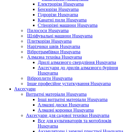
Електрорізи Husqvarna
Бензорізи Husqvarna
Гідрорізи Husqvarna
Канатні пили Husqvarna
Стінорізні машини Husqvarna
Пилососи Husqvarna
Шліфувальні машини Husqvarna
Плиткорізи Husqvarna
Нарізчики швів Husqvarna
Вібротрамбівки Husqvarna
Алмазна техніка Husqvarna
Дрилі алмазного свердління Husqvarna
Аксесуари до дрилів алмазного буріння
Husqvarna
Віброплити Husqvarna
Інше професійне устаткування Husqvarna
Аксесуари
Витратні матеріали Husqvarna
Інші витратні матеріали Husqvarna
Алмазні диски Husqvarna
Алмазні коронки Husqvarna
Аксесуари для садової техніки Husqvarna
Все для культиваторів та мотоблоків
Husqvarna
Акумулятори і зарядні пристрої Husqvarna