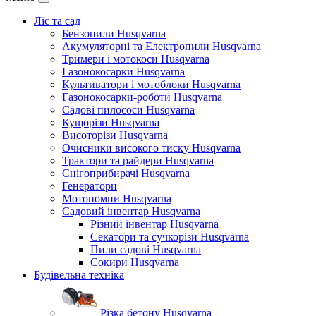
Ліс та сад
Бензопили Husqvarna
Акумуляторні та Електропили Husqvarna
Тримери і мотокоси Husqvarna
Газонокосарки Husqvarna
Культиватори і мотоблоки Husqvarna
Газонокосарки-роботи Husqvarna
Садові пилососи Husqvarna
Кущорізи Husqvarna
Висоторізи Husqvarna
Очисники високого тиску Husqvarna
Трактори та райдери Husqvarna
Снігоприбирачі Husqvarna
Генератори
Мотопомпи Husqvarna
Садовий інвентар Husqvarna
Різний інвентар Husqvarna
Секатори та сучкорізи Husqvarna
Пили садові Husqvarna
Сокири Husqvarna
Будівельна техніка
Різка бетону Husqvarna