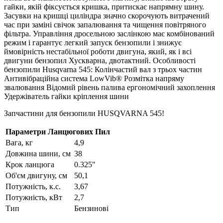
гайки, якій фіксується кришка, притискає напрямну шину.
Засувки на кришці циліндра значно скорочують витрачений
час при заміні свічок запалювання та чищення повітряного
фільтра. Управління дросельною заслінкою має комбінований
режим і гарантує легкий запуск бензопили і знижує
ймовірність нестабільної роботи двигуна, який, як і всі
двигуни бензопил Хускварна, двотактний. Особливості
бензопили Husqvarna 545: Колінчастий вал з трьох частин
Антивібраційна система LowVib® Розмітка напряму
звалювання Відомий рівень палива ергономічний захоплення
Удержіватель гайки кріплення шини
Запчастини для бензопили HUSQVARNA 545!
Параметри Ланцюгових Пил
Вага, кг
4,9
Довжина шини, см
38
Крок ланцюга
0.325"
Об'єм двигуну, см
50,1
Потужність, к.с.
3,67
Потужність, кВт
2,7
Тип
Бензинові