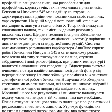
професійна ланцюгова пила, яка розроблена як для
професійних користувачів, так і вимогливих приватників.
Бензопила Husqvarna 545 має надійну конструкцію і
характеризується відмінними показниками своїх технічних
характеристик. На даній моделі встановлений. став вже
популярним, двигун з технологією X-Torq, який знижує як
споживання палива, так і вміст шкідливих речовин у
вихлопних газах. Ще дана технологія сприяє збільшенню
крутного моменту в широкому діапазоні частот (у порівнянні з
двотактним двигуном стандартної конструкції). Система
автоматичного регулювання карбюратора AutoTune сприяє
роботі бензопили Husqvarna 545 в оптимальному режимі,
незалежно від типу застосовуваного палива, ступеня
забрудненості повітряного фільтра, при різних температурі і
вологості навколишнього середовища. Відцентрова система
очищення повітря надійно захищає повітряний фільтр від
передчасного зносу і значно збільшує проміжки між чистками.
Для ефективної роботи бензопила Husqvarna 545 обладнана
ефективними амортизаторами, які гасять виникають вібрації і
тим самим захищають людину від шкідливого впливу.
Масляний насос має регулювання і ви можете налаштувати
подачу масла на ланцюг в тій кількості, яка вам необхідно.
Бічне натягування ланцюга значно полегшує процес натяжки і
регулювання пиляльного ланцюга. Утримує функція, яка
полягає в наявності потужного магніту, виключає втрату