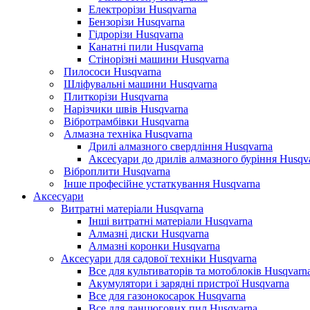
Електрорізи Husqvarna
Бензорізи Husqvarna
Гідрорізи Husqvarna
Канатні пили Husqvarna
Стінорізні машини Husqvarna
Пилососи Husqvarna
Шліфувальні машини Husqvarna
Плиткорізи Husqvarna
Нарізчики швів Husqvarna
Вібротрамбівки Husqvarna
Алмазна техніка Husqvarna
Дрилі алмазного свердління Husqvarna
Аксесуари до дрилів алмазного буріння Husqv
Віброплити Husqvarna
Інше професійне устаткування Husqvarna
Аксесуари
Витратні матеріали Husqvarna
Інші витратні матеріали Husqvarna
Алмазні диски Husqvarna
Алмазні коронки Husqvarna
Аксесуари для садової техніки Husqvarna
Все для культиваторів та мотоблоків Husqvarn
Акумулятори і зарядні пристрої Husqvarna
Все для газонокосарок Husqvarna
Все для ланцюгових пил Husqvarna