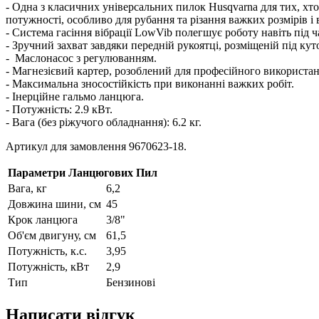
- Одна з класичних універсальних пилок Husqvarna для тих, хт
потужності, особливо для рубання та різання важких розмірів 
- Система гасіння вібрації LowVib полегшує роботу навіть під 
- Зручний захват завдяки передній рукоятці, розміщеній під кут
- Маслонасос з регулюванням.
- Магнезієвий картер, розоблений для професійного використан
- Максимальна зносостійкість при виконанні важких робіт.
- Інерційне гальмо ланцюга.
- Потужність: 2.9 кВт.
- Вага (без ріжучого обладнання): 6.2 кг.
Артикул для замовлення 9670623-18.
Параметри Ланцюгових Пил
Вага, кг
6,2
Довжина шини, см
45
Крок ланцюга
3/8"
Об'єм двигуну, см
61,5
Потужність, к.с.
3,95
Потужність, кВт
2,9
Тип
Бензинові
Написати відгук