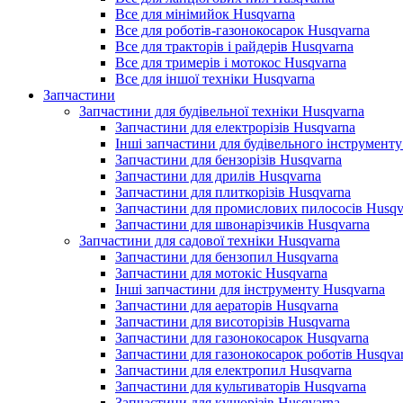
Все для мінімийок Husqvarna
Все для роботів-газонокосарок Husqvarna
Все для тракторів і райдерів Husqvarna
Все для тримерів і мотокос Husqvarna
Все для іншої техніки Husqvarna
Запчастини
Запчастини для будівельної техніки Husqvarna
Запчастини для електрорізів Husqvarna
Інші запчастини для будівельного інструменту
Запчастини для бензорізів Husqvarna
Запчастини для дрилів Husqvarna
Запчастини для плиткорізів Husqvarna
Запчастини для промислових пилососів Husqv
Запчастини для швонарізчиків Husqvarna
Запчастини для садової техніки Husqvarna
Запчастини для бензопил Husqvarna
Запчастини для мотокіс Husqvarna
Інші запчастини для інструменту Husqvarna
Запчастини для аераторів Husqvarna
Запчастини для висоторізів Husqvarna
Запчастини для газонокосарок Husqvarna
Запчастини для газонокосарок роботів Husqva
Запчастини для електропил Husqvarna
Запчастини для культиваторів Husqvarna
Запчастини для кущорізів Husqvarna