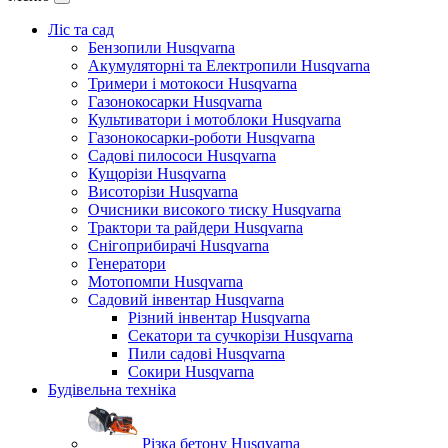
Ліс та сад
Бензопили Husqvarna
Акумуляторні та Електропили Husqvarna
Тримери і мотокоси Husqvarna
Газонокосарки Husqvarna
Культиватори і мотоблоки Husqvarna
Газонокосарки-роботи Husqvarna
Садові пилососи Husqvarna
Кущорізи Husqvarna
Висоторізи Husqvarna
Очисники високого тиску Husqvarna
Трактори та райдери Husqvarna
Снігоприбирачі Husqvarna
Генератори
Мотопомпи Husqvarna
Садовий інвентар Husqvarna
Різний інвентар Husqvarna
Секатори та сучкорізи Husqvarna
Пили садові Husqvarna
Сокири Husqvarna
Будівельна техніка
Різка бетону Husqvarna