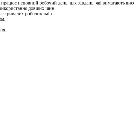
о працює неповний робочий день, для завдань, які вимагають вис
і використання довших шин.
час тривалих робочих змін.
ом.
ня.