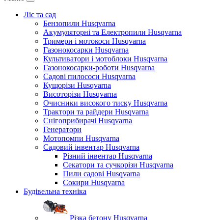
Ліс та сад
Бензопили Husqvarna
Акумуляторні та Електропили Husqvarna
Тримери і мотокоси Husqvarna
Газонокосарки Husqvarna
Культиватори і мотоблоки Husqvarna
Газонокосарки-роботи Husqvarna
Садові пилососи Husqvarna
Кущорізи Husqvarna
Висоторізи Husqvarna
Очисники високого тиску Husqvarna
Трактори та райдери Husqvarna
Снігоприбирачі Husqvarna
Генератори
Мотопомпи Husqvarna
Садовий інвентар Husqvarna
Різний інвентар Husqvarna
Секатори та сучкорізи Husqvarna
Пили садові Husqvarna
Сокири Husqvarna
Будівельна техніка
Різка бетону Husqvarna