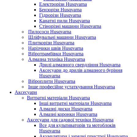
Електрорізи Husqvarna
Бензорізи Husqvarna
Гідрорізи Husqvarna
Канатні пили Husqvarna
Стінорізні машини Husqvarna
Пилососи Husqvarna
Шліфувальні машини Husqvarna
Плиткорізи Husqvarna
Нарізчики швів Husqvarna
Вібротрамбівки Husqvarna
Алмазна техніка Husqvarna
Дрилі алмазного свердління Husqvarna
Аксесуари до дрилів алмазного буріння
Husqvarna
Віброплити Husqvarna
Інше професійне устаткування Husqvarna
Аксесуари
Витратні матеріали Husqvarna
Інші витратні матеріали Husqvarna
Алмазні диски Husqvarna
Алмазні коронки Husqvarna
Аксесуари для садової техніки Husqvarna
Все для культиваторів та мотоблоків
Husqvarna
Акумулятори і зарядні пристрої Husqvarna