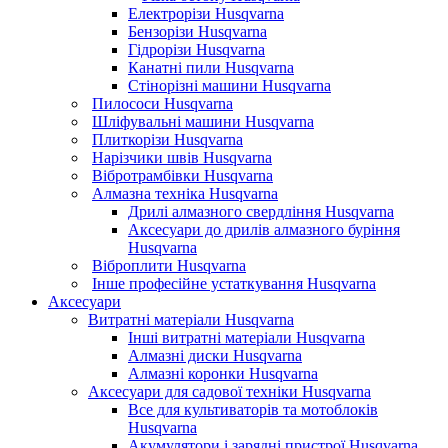
Електрорізи Husqvarna
Бензорізи Husqvarna
Гідрорізи Husqvarna
Канатні пили Husqvarna
Стінорізні машини Husqvarna
Пилососи Husqvarna
Шліфувальні машини Husqvarna
Плиткорізи Husqvarna
Нарізчики швів Husqvarna
Вібротрамбівки Husqvarna
Алмазна техніка Husqvarna
Дрилі алмазного свердління Husqvarna
Аксесуари до дрилів алмазного буріння
Husqvarna
Віброплити Husqvarna
Інше професійне устаткування Husqvarna
Аксесуари
Витратні матеріали Husqvarna
Інші витратні матеріали Husqvarna
Алмазні диски Husqvarna
Алмазні коронки Husqvarna
Аксесуари для садової техніки Husqvarna
Все для культиваторів та мотоблоків
Husqvarna
Акумулятори і зарядні пристрої Husqvarna