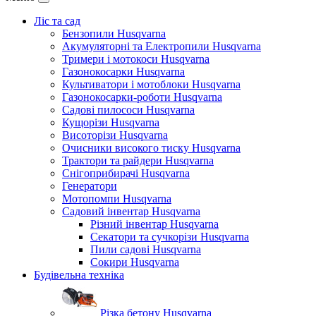
Ліс та сад
Бензопили Husqvarna
Акумуляторні та Електропили Husqvarna
Тримери і мотокоси Husqvarna
Газонокосарки Husqvarna
Культиватори і мотоблоки Husqvarna
Газонокосарки-роботи Husqvarna
Садові пилососи Husqvarna
Кущорізи Husqvarna
Висоторізи Husqvarna
Очисники високого тиску Husqvarna
Трактори та райдери Husqvarna
Снігоприбирачі Husqvarna
Генератори
Мотопомпи Husqvarna
Садовий інвентар Husqvarna
Різний інвентар Husqvarna
Секатори та сучкорізи Husqvarna
Пили садові Husqvarna
Сокири Husqvarna
Будівельна техніка
Різка бетону Husqvarna