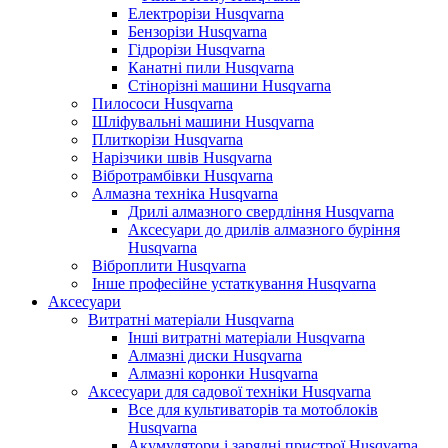
Електрорізи Husqvarna
Бензорізи Husqvarna
Гідрорізи Husqvarna
Канатні пили Husqvarna
Стінорізні машини Husqvarna
Пилососи Husqvarna
Шліфувальні машини Husqvarna
Плиткорізи Husqvarna
Нарізчики швів Husqvarna
Вібротрамбівки Husqvarna
Алмазна техніка Husqvarna
Дрилі алмазного свердління Husqvarna
Аксесуари до дрилів алмазного буріння
Husqvarna
Віброплити Husqvarna
Інше професійне устаткування Husqvarna
Аксесуари
Витратні матеріали Husqvarna
Інші витратні матеріали Husqvarna
Алмазні диски Husqvarna
Алмазні коронки Husqvarna
Аксесуари для садової техніки Husqvarna
Все для культиваторів та мотоблоків
Husqvarna
Акумулятори і зарядні пристрої Husqvarna