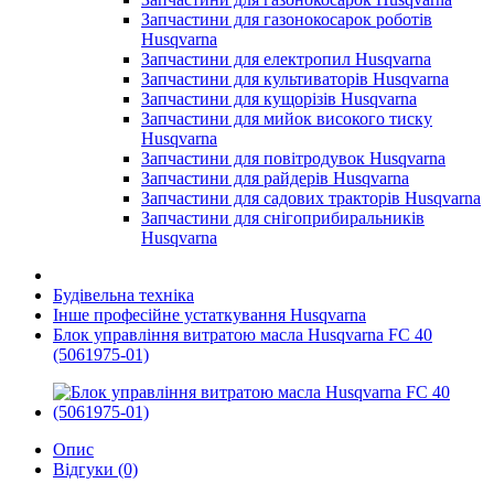
Запчастини для газонокосарок роботів
Husqvarna
Запчастини для електропил Husqvarna
Запчастини для культиваторів Husqvarna
Запчастини для кущорізів Husqvarna
Запчастини для мийок високого тиску
Husqvarna
Запчастини для повітродувок Husqvarna
Запчастини для райдерів Husqvarna
Запчастини для садових тракторів Husqvarna
Запчастини для снігоприбиральників
Husqvarna
Будівельна техніка
Інше професійне устаткування Husqvarna
Блок управління витратою масла Husqvarna FC 40
(5061975-01)
Опис
Відгуки (0)