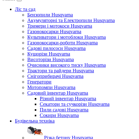
Ліс та сад
Бензопили Husqvarna
Акумуляторні та Електропили Husqvarna
Тримери і мотокоси Husqvarna
Газонокосарки Husqvarna
Культиватори і мотоблоки Husqvarna
Газонокосарки-роботи Husqvarna
Садові пилососи Husqvarna
Кущорізи Husqvarna
Висоторізи Husqvarna
Очисники високого тиску Husqvarna
Трактори та райдери Husqvarna
Снігоприбирачі Husqvarna
Генератори
Мотопомпи Husqvarna
Садовий інвентар Husqvarna
Різний інвентар Husqvarna
Секатори та сучкорізи Husqvarna
Пили садові Husqvarna
Сокири Husqvarna
Будівельна техніка
Різка бетону Husqvarna