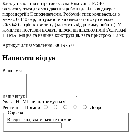
Блок управління витратою масла Husqvarna FC 40
застосовується для узгодження роботи декількох джерел
гідроенергії з її споживачами. Робочий тиск коливається в
межах 0-140 бар, потужність вихідного потоку складає
20/30/40 літрів в хвилину (залежить від режиму роботи). У
комплект поставки входять плоскі швидкорознімні з'єднувачі
НТМА. Міцна та надійна конструкція, вага пристрою 4,2 кг.
Артикул для замовлення 5061975-01
Написати відгук
Ваше ім'я:
Ваш відгук
Увага:
HTML не підтримується!
Рейтинг
Погано
Добре
Captcha
Введіть код, який бачите нижче