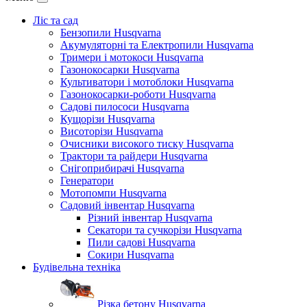
Ліс та сад
Бензопили Husqvarna
Акумуляторні та Електропили Husqvarna
Тримери і мотокоси Husqvarna
Газонокосарки Husqvarna
Культиватори і мотоблоки Husqvarna
Газонокосарки-роботи Husqvarna
Садові пилососи Husqvarna
Кущорізи Husqvarna
Висоторізи Husqvarna
Очисники високого тиску Husqvarna
Трактори та райдери Husqvarna
Снігоприбирачі Husqvarna
Генератори
Мотопомпи Husqvarna
Садовий інвентар Husqvarna
Різний інвентар Husqvarna
Секатори та сучкорізи Husqvarna
Пили садові Husqvarna
Сокири Husqvarna
Будівельна техніка
Різка бетону Husqvarna