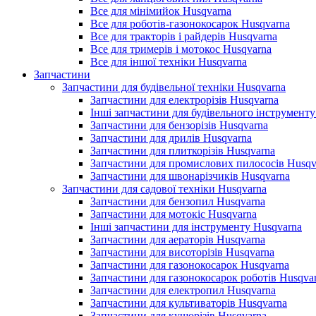
Все для мінімийок Husqvarna
Все для роботів-газонокосарок Husqvarna
Все для тракторів і райдерів Husqvarna
Все для тримерів і мотокос Husqvarna
Все для іншої техніки Husqvarna
Запчастини
Запчастини для будівельної техніки Husqvarna
Запчастини для електрорізів Husqvarna
Інші запчастини для будівельного інструменту
Запчастини для бензорізів Husqvarna
Запчастини для дрилів Husqvarna
Запчастини для плиткорізів Husqvarna
Запчастини для промислових пилососів Husqv
Запчастини для швонарізчиків Husqvarna
Запчастини для садової техніки Husqvarna
Запчастини для бензопил Husqvarna
Запчастини для мотокіс Husqvarna
Інші запчастини для інструменту Husqvarna
Запчастини для аераторів Husqvarna
Запчастини для висоторізів Husqvarna
Запчастини для газонокосарок Husqvarna
Запчастини для газонокосарок роботів Husqva
Запчастини для електропил Husqvarna
Запчастини для культиваторів Husqvarna
Запчастини для кущорізів Husqvarna