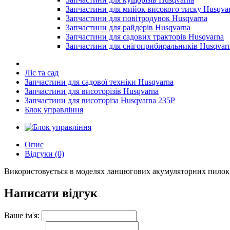
Запчастини для мийок високого тиску Husqva
Запчастини для повітродувок Husqvarna
Запчастини для райдерів Husqvarna
Запчастини для садових тракторів Husqvarna
Запчастини для снігоприбиральників Husqvar
Ліс та сад
Запчастини для садової техніки Husqvarna
Запчастини для висоторізів Husqvarna
Запчастини для висоторіза Husqvarna 235P
Блок управління
Опис
Відгуки (0)
Використовується в моделях ланцюгових акумуляторних пилок H
Написати відгук
Ваше ім'я: