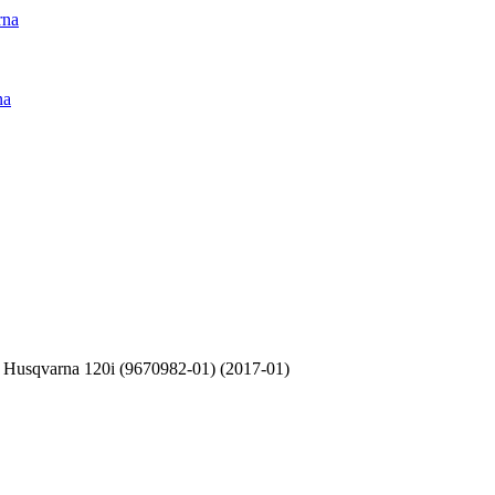
rna
na
usqvarna 120i (9670982-01) (2017-01)