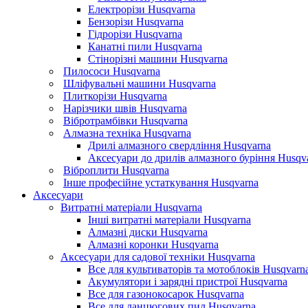
Електрорізи Husqvarna
Бензорізи Husqvarna
Гідрорізи Husqvarna
Канатні пили Husqvarna
Стінорізні машини Husqvarna
Пилососи Husqvarna
Шліфувальні машини Husqvarna
Плиткорізи Husqvarna
Нарізчики швів Husqvarna
Вібротрамбівки Husqvarna
Алмазна техніка Husqvarna
Дрилі алмазного свердління Husqvarna
Аксесуари до дрилів алмазного буріння Husqv
Віброплити Husqvarna
Інше професійне устаткування Husqvarna
Аксесуари
Витратні матеріали Husqvarna
Інші витратні матеріали Husqvarna
Алмазні диски Husqvarna
Алмазні коронки Husqvarna
Аксесуари для садової техніки Husqvarna
Все для культиваторів та мотоблоків Husqvarn
Акумулятори і зарядні пристрої Husqvarna
Все для газонокосарок Husqvarna
Все для ланцюгових пил Husqvarna