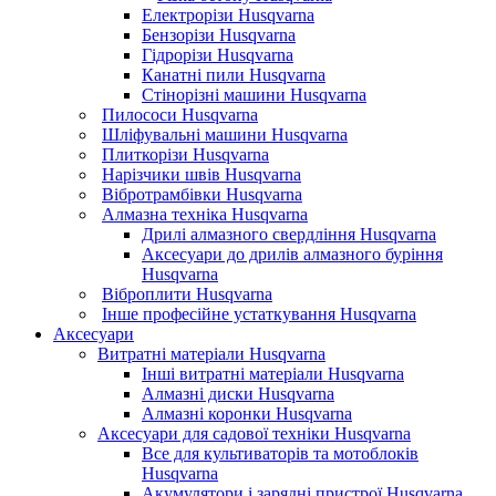
Електрорізи Husqvarna
Бензорізи Husqvarna
Гідрорізи Husqvarna
Канатні пили Husqvarna
Стінорізні машини Husqvarna
Пилососи Husqvarna
Шліфувальні машини Husqvarna
Плиткорізи Husqvarna
Нарізчики швів Husqvarna
Вібротрамбівки Husqvarna
Алмазна техніка Husqvarna
Дрилі алмазного свердління Husqvarna
Аксесуари до дрилів алмазного буріння
Husqvarna
Віброплити Husqvarna
Інше професійне устаткування Husqvarna
Аксесуари
Витратні матеріали Husqvarna
Інші витратні матеріали Husqvarna
Алмазні диски Husqvarna
Алмазні коронки Husqvarna
Аксесуари для садової техніки Husqvarna
Все для культиваторів та мотоблоків
Husqvarna
Акумулятори і зарядні пристрої Husqvarna