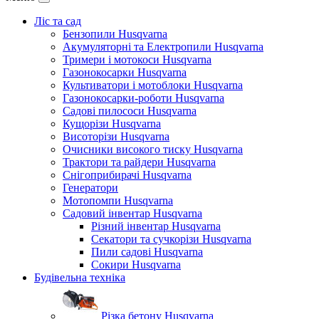
Ліс та сад
Бензопили Husqvarna
Акумуляторні та Електропили Husqvarna
Тримери і мотокоси Husqvarna
Газонокосарки Husqvarna
Культиватори і мотоблоки Husqvarna
Газонокосарки-роботи Husqvarna
Садові пилососи Husqvarna
Кущорізи Husqvarna
Висоторізи Husqvarna
Очисники високого тиску Husqvarna
Трактори та райдери Husqvarna
Снігоприбирачі Husqvarna
Генератори
Мотопомпи Husqvarna
Садовий інвентар Husqvarna
Різний інвентар Husqvarna
Секатори та сучкорізи Husqvarna
Пили садові Husqvarna
Сокири Husqvarna
Будівельна техніка
Різка бетону Husqvarna