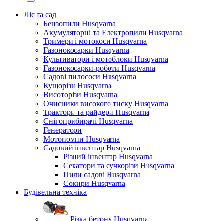
Ліс та сад
Бензопили Husqvarna
Акумуляторні та Електропили Husqvarna
Тримери і мотокоси Husqvarna
Газонокосарки Husqvarna
Культиватори і мотоблоки Husqvarna
Газонокосарки-роботи Husqvarna
Садові пилососи Husqvarna
Кущорізи Husqvarna
Висоторізи Husqvarna
Очисники високого тиску Husqvarna
Трактори та райдери Husqvarna
Снігоприбирачі Husqvarna
Генератори
Мотопомпи Husqvarna
Садовий інвентар Husqvarna
Різний інвентар Husqvarna
Секатори та сучкорізи Husqvarna
Пили садові Husqvarna
Сокири Husqvarna
Будівельна техніка
Різка бетону Husqvarna