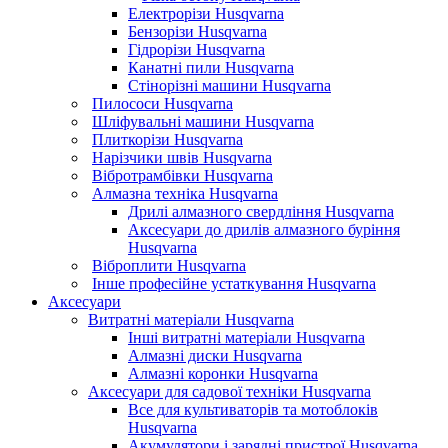
Електрорізи Husqvarna
Бензорізи Husqvarna
Гідрорізи Husqvarna
Канатні пили Husqvarna
Стінорізні машини Husqvarna
Пилососи Husqvarna
Шліфувальні машини Husqvarna
Плиткорізи Husqvarna
Нарізчики швів Husqvarna
Вібротрамбівки Husqvarna
Алмазна техніка Husqvarna
Дрилі алмазного свердління Husqvarna
Аксесуари до дрилів алмазного буріння
Husqvarna
Віброплити Husqvarna
Інше професійне устаткування Husqvarna
Аксесуари
Витратні матеріали Husqvarna
Інші витратні матеріали Husqvarna
Алмазні диски Husqvarna
Алмазні коронки Husqvarna
Аксесуари для садової техніки Husqvarna
Все для культиваторів та мотоблоків
Husqvarna
Акумулятори і зарядні пристрої Husqvarna