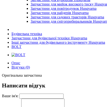
Запчастини для мийок високого тиску Husqva
Запчастини для повітродувок Husqvarna
Запчастини для райдерів Husqvarna
Запчастини для садових тракторів Husqvarna
Запчастини для снігоприбиральників Husqvar
Будівельна техніка
Запчастини для будівельної техніки Husqvarna
Інші запчастини для будівельного інструменту Husqvarna
BOLT
Опис
Відгуки (0)
Оригінальна запчастина
Написати відгук
Ваше ім'я: