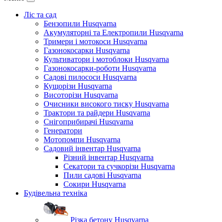
Ліс та сад
Бензопили Husqvarna
Акумуляторні та Електропили Husqvarna
Тримери і мотокоси Husqvarna
Газонокосарки Husqvarna
Культиватори і мотоблоки Husqvarna
Газонокосарки-роботи Husqvarna
Садові пилососи Husqvarna
Кущорізи Husqvarna
Висоторізи Husqvarna
Очисники високого тиску Husqvarna
Трактори та райдери Husqvarna
Снігоприбирачі Husqvarna
Генератори
Мотопомпи Husqvarna
Садовий інвентар Husqvarna
Різний інвентар Husqvarna
Секатори та сучкорізи Husqvarna
Пили садові Husqvarna
Сокири Husqvarna
Будівельна техніка
Різка бетону Husqvarna