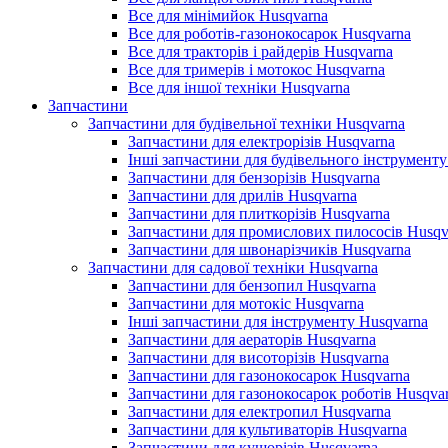
Все для мінімийок Husqvarna
Все для роботів-газонокосарок Husqvarna
Все для тракторів і райдерів Husqvarna
Все для тримерів і мотокос Husqvarna
Все для іншої техніки Husqvarna
Запчастини
Запчастини для будівельної техніки Husqvarna
Запчастини для електрорізів Husqvarna
Інші запчастини для будівельного інструменту
Запчастини для бензорізів Husqvarna
Запчастини для дрилів Husqvarna
Запчастини для плиткорізів Husqvarna
Запчастини для промислових пилососів Husqv
Запчастини для швонарізчиків Husqvarna
Запчастини для садової техніки Husqvarna
Запчастини для бензопил Husqvarna
Запчастини для мотокіс Husqvarna
Інші запчастини для інструменту Husqvarna
Запчастини для аераторів Husqvarna
Запчастини для висоторізів Husqvarna
Запчастини для газонокосарок Husqvarna
Запчастини для газонокосарок роботів Husqva
Запчастини для електропил Husqvarna
Запчастини для культиваторів Husqvarna
Запчастини для кущорізів Husqvarna