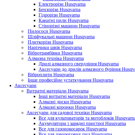
Електрорізи Husqvarna
Бензорізи Husqvarna
Гідрорізи Husqvarna
Канатні пили Husqvarna
Стінорізні машини Husqvarna
Пилососи Husqvarna
Шліфувальні машини Husqvarna
Плиткорізи Husqvarna
Нарізчики швів Husqvarna
Вібротрамбівки Husqvarna
Алмазна техніка Husqvarna
Дрилі алмазного свердління Husqvarna
Аксесуари до дрилів алмазного буріння Husqv
Віброплити Husqvarna
Інше професійне устаткування Husqvarna
Аксесуари
Витратні матеріали Husqvarna
Інші витратні матеріали Husqvarna
Алмазні диски Husqvarna
Алмазні коронки Husqvarna
Аксесуари для садової техніки Husqvarna
Все для культиваторів та мотоблоків Husqvarn
Акумулятори і зарядні пристрої Husqvarna
Все для газонокосарок Husqvarna
Все для ланцюгових пил Husqvarna