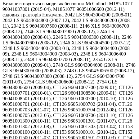
Використовується в моделях бензопил McCulloch M185-107T 96041037801 (2015-04), M185107T 96051006600 (2012-11), садових тракторів Husqvarna 2042 LS 96043004200 (2008-01), 2042 LS 96043004800 (2007-12), 2042 LS 96043006200 (2008-11), 2042 LS 96043007500 (2008-11), 2146 XLS 96043006700 (2008-12), 2146 XLS 96043007900 (2008-12), 2246 LS 96043004300 (2008-01), 2246 LS 96043006300 (2008-11), 2246 LS 96043007600 (2008-12), 2346 XLS 96043004500 (2007-12), 2348 LS 96043004400 (2008-01), 2348 LS 96043004400 (2008-09), 2348 LS 96043004900 (2008-03), 2348 LS 96043006400 (2008-11), 2348 LS 96043007700 (2008-11), 2354 GXLS 96043006800 (2009-01), 2748 GLS 96043004600 (2008-01), 2748 GLS 96043005000 (2008-03), 2748 GLS 96043006500 (2008-12), 2748 GLS 96043007800 (2008-12), 2754 GLS 96043004700 (2011-09), 2754 GLS 96043006600 (2008-12), 2754 GLS 96043006600 (2009-04), CT126 96041007700 (2009-01), CT126 96041007701 (2010-01), CT126 96041008500 (2009-01), CT126 96041008501 (2010-01), CT126 96051000700 (2010-10), CT126 96051000701 (2010-11), CT126 96051000702 (2011-04), CT126 96051000703 (2011-07), CT126 96051000704 (2012-08), CT126 96051000705 (2013-05), CT126 96051000706 (2013-10), CT126 96051001300 (2010-11), CT126 96051001301 (2011-07), CT126 96051001302 (2012-08), CT126 96051001303 (2013-04), CT153 96051000100 (2010-11), CT153 96051000101 (2010-12), CT153 96051001500 (2011-03), CT153 96051001501 (2011-03), CT154 96051002500 (2011-12), CT154 96051002501 (2012-08), CT154 96051002600 (2012-01), CT154 96051002601 (2012-08), CT154 96051008500 (2013-10), CT154 96051010400 (2013-10), CTH126 96041007800 (2009-01), CTH126 96041008600 (2009-01), CTH126 96041014900 (2010-01), CTH126 96041015100 (2010-01), CTH126 96051000800 (2010-11), CTH126 96051000801 (2011-07), CTH126 96051000802 (2012-08), CTH126 96051000803 (2013-05), CTH126 96051001400 (2010-11), CTH126 96051001401 (2011-07), CTH126 96051001402 (2012-08), CTH126 96051001403 (2013-05), CTH163 T 96051000300 (2011-03), CTH163 T 96051001700 (2011-05), CTH164 T 96051003100 (2011-11), CTH164 T 96051003200 (2011-11), CTH164 T 96051007500 (2012-12), CTH164 T 96051009400 (2013-06), CTH164 T 96051010700 (2013-07), CTH164T 96051007400 (2012-11), CTH173 96051000200 (2011-01), CTH173 96051000201 (2011-01), CTH173 96051001600 (2011-01), CTH173 96051001601 (2011-01), CTH174 96051002700 (2011-12), CTH174 96051002701 (2012-05), CTH174 96051002801 (2012-06), CTH174 96051009200 (2013-10), CTH174 96051010500 (2013-10), CTH184 T 96051003300 (2012-01), CTH184 T 96051003400 (2012-01), CTH184 T 96051007600 (2012-11), CTH184 T 96051007700 (2012-11), CTH184 T 96051009500 (2013-06), CTH184 T 96051010800 (2013-06), CTH194 96051002900 (2011-12), CTH194 96051002901 (2012-02), CTH194 96051002902 (2012-07), CTH194 96051003000 (2012-01), CTH194 96051003001 (2012-05), CTH194 96051009300 (2013-10), CTH194 96051010600 (2013-10), CTH19530 96051005500 (2012-04), CTH19530 96051011900 (2013-05), CTH19530 96051011901 (2014-05), CTH204 T 96051005400 (2012-02), CTH2138 R 96051005600 (2012-02), CTH2138 R 96051005601 (2013-01), CTH2138 R 96051012000 (2013-05), CTH2138 R 96051012001 (2014-05), CTH224 T 96051003500 (2012-02), CTH224 T 96051003501 (2012-03), CTH224 T 96051003600 (2012-02), CTH224 T 96051007800 (2012-11), CTH224 T 96051007900 (2012-11), CTH224 T 96051010900 (2013-10), CTH224 T96051009600 (2013-10), CTH224 TFI 96051008300 (2013-10), CTH224 TFI 96051011000 (2013-10), CTH2642 TR 96051012101 (2014-05), CTH2642 TRE 96051005700 (2012-04), CTH2642TR 96051012100 (2013-05), GT48 DXLS CARB 96043023300 (2016-11), GT48 DXLS 96043023100 (2016-09), GT48 XLS 96043015800 (2012-10), GT48 XLS 96043016500 (2012-11), GT48 XLS 96043016600 (2012-12), GT48 XLSI 96043017700 (2013-11), GT52 XLS 96043015900 (2012-09), GT52 XLS 96043015901 (2013-08), GT52 XLS 96043015902 (2015-04), GT52 XLS 96043015903 (2015-09), GT52 XLS 96043016000 (2012-11), GT52 XLS 96043016001 (2013-09), GT52 XLS 96043016002 (2016-05), GT52 XLS 96043020600 (2014-10), GT52 XLS 96043020601 (2015-09), GT52 XLS 96043020700 (2014-10), GT52 XLS 96043020701 (2015-09), GT52 XLSI 96043017800 (2013-11), GT52 XLSI 96043017801 (2015-09), GT52 XLSI 96048006600 (2013-11), GT54 CS 502140 (2015-12), GT54 CS 96043022500 (2015-12), GT54 LS 96043015700 (2012-10), GT54 LS 96043017900 (2013-11), GTH2448 T 917, GTH2448 T 917279260/960430009 (2006-02), GTH2448 T 96043000900 (2005-12), GTH2448 T 96043000900/960430009 (2006-06), GTH2448 T 96043000901/960430009 (2006-06), GTH2454 T 96043002300 (2006-03), GTH2454 T 96043002300/960430023 (2006-06), GTH24K54 96043014900 (2012-08), GTH24K54 96043014901 (2013-08), GTH24V52 LS 96043013500 (2011-08), GTH24V52 LS 96043013600 (2011-08), GTH24V52 LS 96048003600 (2012-02), GTH24V52 LS 96048003601 (2012-08), GTH24V54 96048006300 (2013-11), GTH260 TWIN 96041004400 960410044 (2007-02), GTH260 TWIN 96041004500 (2007-02), GTH260 TWIN 96041004500 960410045 (2007-02), GTH260 TWIN 96041004501 (2007-10), GTH260 TWIN 96041004502 (2008-09), GTH260 TWIN 96041004503 (2010-01), GTH260 TWIN 96041004504 (2010-03), GTH260 TWIN 96041006800 (2008-01), GTH260 XP 96041000100 (2006-01), GTH260 XP 96041000200 (2006-01), GTH263T 96041019700 (2010-10), GTH263T 96041022600 (2011-04), GTH2648 96043003000/960430030 (2006-12), GTH2648 96043003001 (2008-01), GTH2648 96043003002 (2008-02), GTH264T 96041025000 (2012-01), GTH264T 96041025001 (2012-03), GTH264T 96041025100 (2012-01), GTH264T 96041031000 (2012-10), GTH264T 96041031100 (2012-10), GTH264T 96041033300 (2013-10), GTH264T 96041034600 (2013-10), GTH2654 T 96043001000 (2006-01), GTH2654 T 96043001000/960430010 (2006-03), GTH2654 T 96043001001 (2006-03), GTH2654 T 96043001002 (2006-03), GTH2654 T 96043001002/960430010 (2006-03), GTH26K54 T 96043001100 (2006-03), GTH26K54 T 96043001100/960430011 (2006-03), GTH26K54 T 96043001101 (2006-03), GTH26K54 T 96043001101/960430011 (2006-03), GTH26K54 96043003100/960430031 (2006-11), GTH26V48 LS 96043009000 (2009-12), GTH26V52 LS 96043011800 (2010-11), GTH26V52 LS 96043011801 (2011-01), GTH26V52 LS 96043011802 (2011-06), GTH26V52 LS 96043013000 (2010-11), GTH26V52 LS 96048001500 (2011-01), GTH26V54 96048003500 (2012-02), GTH26V54 96048003501 (2012-08), GTH2752 TF 96041017500 (2010-02), GTH2752 TF 96041017501 (2010-05), GTH2752 TF 96041017502 (2010-11), GTH27V48 LS 96043011700 (2010-10), GTH27V48 LS 96043011701 (2011-01), GTH27V48 LS 96043011702 (2011-08), GTH27V52 LS 96043009100 (2010-04), GTH27V52 LS 96043009101 (2010-03), GTH27V52 LS 96043009900 (2009-12), GTH3052 TDF 96041028500 (2012-04), GTH3052 TDF 96041028501 (2012-11), GTH3052 TDF 96041028502 (2013-05), GTH3052 TDF 96041028503 (2014-05), GTH3052 TF 96041026500 (2011-06), GTH3052 TF 96041026501 (2012-01), GTH52XLS 96045005700 (2015-08), GTH52XLS 96048006900 (2013-09), LG2654 96043018300 (2013-09), LGT24K54 240470 (2010-12), LGT24K54 240471 (2011-09), LGT24K54 240472 (2012-11), LGT24K54 96043012700 (2010-11), LGT24K54 96043012701 (2011-01), LGT24K54 96043012702 (2011-08), LGT2554 96045001500 (2009-01), LGT2554 96043009400 (2009-10), LGT2554 96045001502 (2010-06), LGT2554 96045001503 (2012-02), LGT2554 96045001701 (2012-03), LGT2554 96045002800 (2010 - 11), LGT2554 96045002801 (2010-12), LGT2554 96045003100 (2010-11), LGT2554 96045003200 (2011-03), LGT2654 96045000701 (2008-01), LGT2654 96045000701 (2008-01), LGT2654 96043003600/960430036 (2006-12), LGT2654 96045000700/960450007 (2006-11), LGT2654 96045003700 (2011-09), LGT2654 96045003701 (2012-09), LGT2654 96045003800 (2011-09), LGT2654 96045003801 (2012-09), LGT2654 96045004700 (2013-08), LGT2654 96045005000 (2013-09), LGTH2454 96043010700 (2010-05), LGTH24V54 96048006200 (2013-11), LGTH26V54 96048004400 (2012-08), LOGTH2448 T 96045000300 (2006), LOGTH2448 T 96045000300/960450003 (2005-11), LOYTH20F42 T 96045000200 (2006), LOYTH20F42 T 96045000200/960450002 (2006-02), LOYTH20F42 T 96045000201 (2006), LOYTH20F42 T 96045000201/960450002 (2006-02), LT126 96041007500 (2009-01), LT126 96041007501 (2010-01), LT126 96041008300 (2009-01), LT126 96041008301 (2010-01), LT126 96041019800 (2010-10), LT126 96041019801 (2011-04 ), LT126 96041019802 (2011-07), LT126 96041019803 (2012-06), LT126 96041019804 (2013-04), LT126 96041020400 (2010-09), LT126 96041020401 (2011-07), LT126 96041020402 (2012-05), LT126 96041020403 (2013-04), LT19538 R 96041028200 (2012-05), LT19538 96041017000 (2010-02), LT19538 96041017001 (2010-08), LT19538 96041017002 (2011-01), LT19538 96041017003 (2011-05), LT19538 96041027500 (2011-08), LT19538R/96041028201 (2013-05), LT19538R/96041028202 (2014-05), LTA18538/96043021000 (2015-08), LTH 154 96041024301 (2012-07), LTH 154 96041034100 (2013-10), LTH 174 96041024400 (2011-12), LTH 174 96041024401 (2012-8), LTH 174 96041024500 (2011-12), LTH126 96041007600 (2009-01), LTH126 96041008400 (2009-01), LTH126 96041013500 (2009-01), LTH126 96041013501 (2010-01), LTH126 96041019900 (2010-10), LTH126 96041019901 (2011-07), LTH126 96041019902 (2012-05), LTH126 96041019903 (2013-04), LTH126 96041020500 (2010-08), LTH126 96041020501 (2011-07), LTH126 96041020502 (2012-06), LTH126 96041020503 (2013-05), LTH1438 96043005800 (2011-06), LTH1438 96043006900 (2008-12), LTH1438 96043006900 (2008-12), LTH151 96041001900 (2007-02), LTH151 96041001901 (2007-05), LTH151 96041001902 (2007-10), LTH151 96041001903 (2008-01), LTH151 96041001905 (2008-09), LTH151 96041001906 (2009-01), LTH151 96041001907 (2010-01), LTH151 96041002000 (2007-02), LTH151 96041002001 (2007-05), LTH151 96041002002 (2008-09), LTH151 96041002002/960410020 (2007-10), LTH151 96041002003 (2008-01), LTH151 96041002004 (2009-01), LTH151 96041002005 (2009-01), LTH151 96041002006 (2010-01), LTH151 96041020100 (2010-10), LTH151 96041020101 (2011-05), LTH151 96041020700 (2010-09), LTH152 96041003000/960410030 (2007-02), LTH152 96041003002 (2007-10), LTH152 96041003003 (2008-01), LTH152 96041003004 (2008-09), LTH152 96041003005 (2010-01), LTH152 96041003006 (2010-01), LTH152 96041003007 (2010-11), LTH152 96041003008 (2011-07), LTH15