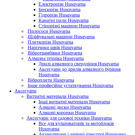
Електрорізи Husqvarna
Бензорізи Husqvarna
Гідрорізи Husqvarna
Канатні пили Husqvarna
Стінорізні машини Husqvarna
Пилососи Husqvarna
Шліфувальні машини Husqvarna
Плиткорізи Husqvarna
Нарізчики швів Husqvarna
Вібротрамбівки Husqvarna
Алмазна техніка Husqvarna
Дрилі алмазного свердління Husqvarna
Аксесуари до дрилів алмазного буріння
Husqvarna
Віброплити Husqvarna
Інше професійне устаткування Husqvarna
Аксесуари
Витратні матеріали Husqvarna
Інші витратні матеріали Husqvarna
Алмазні диски Husqvarna
Алмазні коронки Husqvarna
Аксесуари для садової техніки Husqvarna
Все для культиваторів та мотоблоків
Husqvarna
Акумулятори і зарядні пристрої Husqvarna