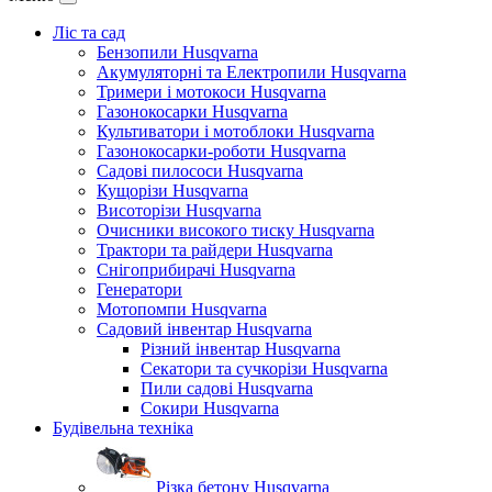
Ліс та сад
Бензопили Husqvarna
Акумуляторні та Електропили Husqvarna
Тримери і мотокоси Husqvarna
Газонокосарки Husqvarna
Культиватори і мотоблоки Husqvarna
Газонокосарки-роботи Husqvarna
Садові пилососи Husqvarna
Кущорізи Husqvarna
Висоторізи Husqvarna
Очисники високого тиску Husqvarna
Трактори та райдери Husqvarna
Снігоприбирачі Husqvarna
Генератори
Мотопомпи Husqvarna
Садовий інвентар Husqvarna
Різний інвентар Husqvarna
Секатори та сучкорізи Husqvarna
Пили садові Husqvarna
Сокири Husqvarna
Будівельна техніка
Різка бетону Husqvarna