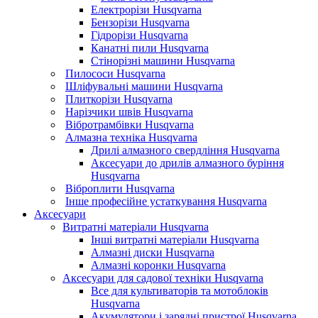
Електрорізи Husqvarna
Бензорізи Husqvarna
Гідрорізи Husqvarna
Канатні пили Husqvarna
Стінорізні машини Husqvarna
Пилососи Husqvarna
Шліфувальні машини Husqvarna
Плиткорізи Husqvarna
Нарізчики швів Husqvarna
Вібротрамбівки Husqvarna
Алмазна техніка Husqvarna
Дрилі алмазного свердління Husqvarna
Аксесуари до дрилів алмазного буріння
Husqvarna
Віброплити Husqvarna
Інше професійне устаткування Husqvarna
Аксесуари
Витратні матеріали Husqvarna
Інші витратні матеріали Husqvarna
Алмазні диски Husqvarna
Алмазні коронки Husqvarna
Аксесуари для садової техніки Husqvarna
Все для культиваторів та мотоблоків
Husqvarna
Акумулятори і зарядні пристрої Husqvarna