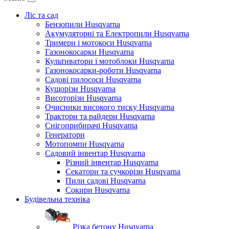
Ліс та сад
Бензопили Husqvarna
Акумуляторні та Електропили Husqvarna
Тримери і мотокоси Husqvarna
Газонокосарки Husqvarna
Культиватори і мотоблоки Husqvarna
Газонокосарки-роботи Husqvarna
Садові пилососи Husqvarna
Кущорізи Husqvarna
Висоторізи Husqvarna
Очисники високого тиску Husqvarna
Трактори та райдери Husqvarna
Снігоприбирачі Husqvarna
Генератори
Мотопомпи Husqvarna
Садовий інвентар Husqvarna
Різний інвентар Husqvarna
Секатори та сучкорізи Husqvarna
Пили садові Husqvarna
Сокири Husqvarna
Будівельна техніка
Різка бетону Husqvarna