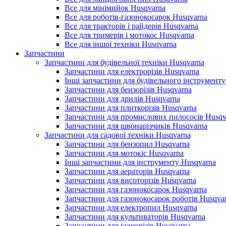
Все для мінімийок Husqvarna
Все для роботів-газонокосарок Husqvarna
Все для тракторів і райдерів Husqvarna
Все для тримерів і мотокос Husqvarna
Все для іншої техніки Husqvarna
Запчастини
Запчастини для будівельної техніки Husqvarna
Запчастини для електрорізів Husqvarna
Інші запчастини для будівельного інструменту
Запчастини для бензорізів Husqvarna
Запчастини для дрилів Husqvarna
Запчастини для плиткорізів Husqvarna
Запчастини для промислових пилососів Husqv
Запчастини для швонарізчиків Husqvarna
Запчастини для садової техніки Husqvarna
Запчастини для бензопил Husqvarna
Запчастини для мотокіс Husqvarna
Інші запчастини для інструменту Husqvarna
Запчастини для аераторів Husqvarna
Запчастини для висоторізів Husqvarna
Запчастини для газонокосарок Husqvarna
Запчастини для газонокосарок роботів Husqva
Запчастини для електропил Husqvarna
Запчастини для культиваторів Husqvarna
Запчастини для кущорізів Husqvarna