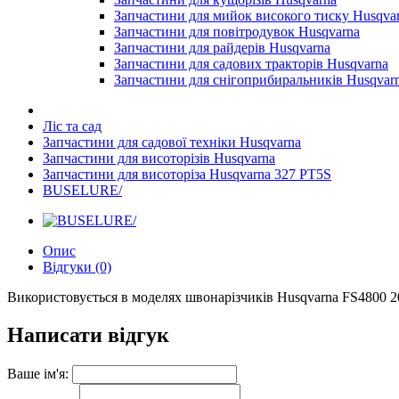
Запчастини для мийок високого тиску Husqva
Запчастини для повітродувок Husqvarna
Запчастини для райдерів Husqvarna
Запчастини для садових тракторів Husqvarna
Запчастини для снігоприбиральників Husqvar
Ліс та сад
Запчастини для садової техніки Husqvarna
Запчастини для висоторізів Husqvarna
Запчастини для висоторіза Husqvarna 327 PT5S
BUSELURE/
Опис
Відгуки (0)
Використовується в моделях швонарізчиків Husqvarna FS4800 200
Написати відгук
Ваше ім'я: