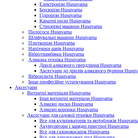
Електрорізи Husqvarna
Бензорізи Husqvarna
Гідрорізи Husqvarna
Канатні пили Husqvarna
Стінорізні машини Husqvarna
Пилососи Husqvarna
Шліфувальні машини Husqvarna
Плиткорізи Husqvarna
Нарізчики швів Husqvarna
Вібротрамбівки Husqvarna
Алмазна техніка Husqvarna
Дрилі алмазного свердління Husqvarna
Аксесуари до дрилів алмазного буріння Husqv
Віброплити Husqvarna
Інше професійне устаткування Husqvarna
Аксесуари
Витратні матеріали Husqvarna
Інші витратні матеріали Husqvarna
Алмазні диски Husqvarna
Алмазні коронки Husqvarna
Аксесуари для садової техніки Husqvarna
Все для культиваторів та мотоблоків Husqvarn
Акумулятори і зарядні пристрої Husqvarna
Все для газонокосарок Husqvarna
Все для ланцюгових пил Husqvarna