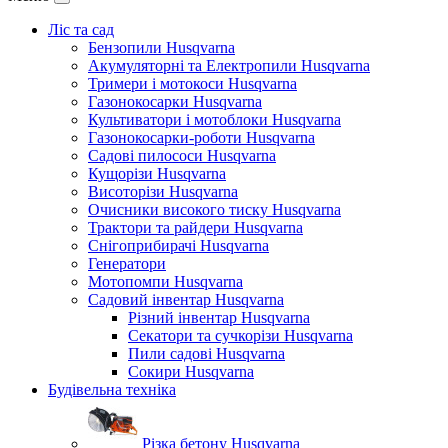
Ліс та сад
Бензопили Husqvarna
Акумуляторні та Електропили Husqvarna
Тримери і мотокоси Husqvarna
Газонокосарки Husqvarna
Культиватори і мотоблоки Husqvarna
Газонокосарки-роботи Husqvarna
Садові пилососи Husqvarna
Кущорізи Husqvarna
Висоторізи Husqvarna
Очисники високого тиску Husqvarna
Трактори та райдери Husqvarna
Снігоприбирачі Husqvarna
Генератори
Мотопомпи Husqvarna
Садовий інвентар Husqvarna
Різний інвентар Husqvarna
Секатори та сучкорізи Husqvarna
Пили садові Husqvarna
Сокири Husqvarna
Будівельна техніка
Різка бетону Husqvarna