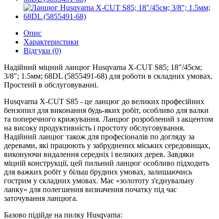
Опис
Характеристики
Відгуки (0)
Надійний міцний ланцюг Husqvarna X-CUT S85; 18"/45см;
3/8"; 1.5мм; 68DL (5855491-68) для роботи в складних умовах.
Простеий в обслуговуванні.
Husqvarna X-CUT S85 - це ланцюг до великих професійних
бензопил для виконання будь-яких робіт, особливо для валки
та поперечного крижування. Ланцюг розроблений з акцентом
на високу продуктивність і простоту обслуговування.
Надійний ланцюг також для професіоналів по догляду за
деревами, які працюють у забруднених міських середовищах,
виконуючи видалення середніх і великих дерев. Завдяки
міцній конструкції, цей пильний ланцюг особливо підходить
для важких робіт у більш брудних умовах, залишаючись
гострим у складних умовах. Має «золототу з'єднувальну
ланку» для полегшення визначення початку під час
заточування ланцюга.
Базово підійде на пилку Husqvarna: