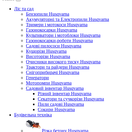
Ліс та сад
Бензопили Husqvarna
Акумуляторні та Електропили Husqvarna
Тримери і мотокоси Husqvarna
Газонокосарки Husqvarna
Культиватори і мотоблоки Husqvarna
Газонокосарки-роботи Husqvarna
Садові пилососи Husqvarna
Кущорізи Husqvarna
Висоторізи Husqvarna
Очисники високого тиску Husqvarna
Трактори та райдери Husqvarna
Снігоприбирачі Husqvarna
Генератори
Мотопомпи Husqvarna
Садовий інвентар Husqvarna
Різний інвентар Husqvarna
Секатори та сучкорізи Husqvarna
Пили садові Husqvarna
Сокири Husqvarna
Будівельна техніка
Різка бетону Husqvarna