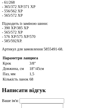
- 61/268
- 365/372 ХР/371 XP
- 556/562 ХР
- 565/572 ХР
Підходить із заміною шини:
- 390 XP/385 XP
- 565/572 ХР
- 576 ХР/575 XP/570
- 585/592XP.
Артикул для замовлення 5855491-68.
Параметри ланцюга
Крок
3/8"
Довжина, см
18"/45см
Паз, мм
1,5
Кількість ланок
68
Написати відгук
Ваше ім'я: