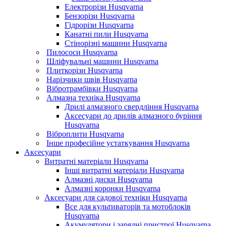
Електрорізи Husqvarna
Бензорізи Husqvarna
Гідрорізи Husqvarna
Канатні пили Husqvarna
Стінорізні машини Husqvarna
Пилососи Husqvarna
Шліфувальні машини Husqvarna
Плиткорізи Husqvarna
Нарізчики швів Husqvarna
Вібротрамбівки Husqvarna
Алмазна техніка Husqvarna
Дрилі алмазного свердління Husqvarna
Аксесуари до дрилів алмазного буріння
Husqvarna
Віброплити Husqvarna
Інше професійне устаткування Husqvarna
Аксесуари
Витратні матеріали Husqvarna
Інші витратні матеріали Husqvarna
Алмазні диски Husqvarna
Алмазні коронки Husqvarna
Аксесуари для садової техніки Husqvarna
Все для культиваторів та мотоблоків
Husqvarna
Акумулятори і зарядні пристрої Husqvarna