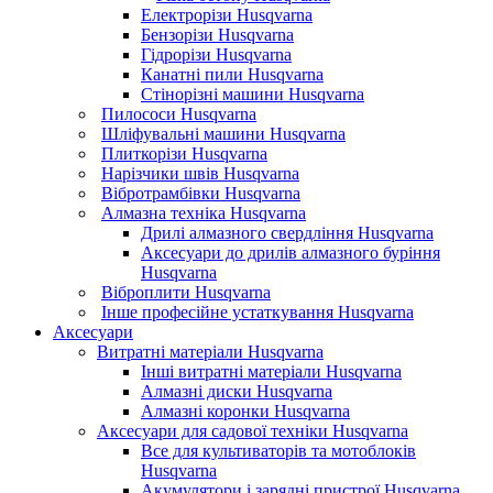
Електрорізи Husqvarna
Бензорізи Husqvarna
Гідрорізи Husqvarna
Канатні пили Husqvarna
Стінорізні машини Husqvarna
Пилососи Husqvarna
Шліфувальні машини Husqvarna
Плиткорізи Husqvarna
Нарізчики швів Husqvarna
Вібротрамбівки Husqvarna
Алмазна техніка Husqvarna
Дрилі алмазного свердління Husqvarna
Аксесуари до дрилів алмазного буріння
Husqvarna
Віброплити Husqvarna
Інше професійне устаткування Husqvarna
Аксесуари
Витратні матеріали Husqvarna
Інші витратні матеріали Husqvarna
Алмазні диски Husqvarna
Алмазні коронки Husqvarna
Аксесуари для садової техніки Husqvarna
Все для культиваторів та мотоблоків
Husqvarna
Акумулятори і зарядні пристрої Husqvarna