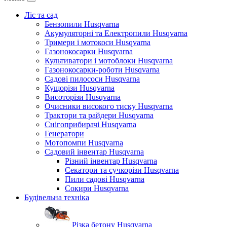
Ліс та сад
Бензопили Husqvarna
Акумуляторні та Електропили Husqvarna
Тримери і мотокоси Husqvarna
Газонокосарки Husqvarna
Культиватори і мотоблоки Husqvarna
Газонокосарки-роботи Husqvarna
Садові пилососи Husqvarna
Кущорізи Husqvarna
Висоторізи Husqvarna
Очисники високого тиску Husqvarna
Трактори та райдери Husqvarna
Снігоприбирачі Husqvarna
Генератори
Мотопомпи Husqvarna
Садовий інвентар Husqvarna
Різний інвентар Husqvarna
Секатори та сучкорізи Husqvarna
Пили садові Husqvarna
Сокири Husqvarna
Будівельна техніка
Різка бетону Husqvarna