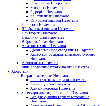
Електрорізи Husqvarna
Бензорізи Husqvarna
Гідрорізи Husqvarna
Канатні пили Husqvarna
Стінорізні машини Husqvarna
Пилососи Husqvarna
Шліфувальні машини Husqvarna
Плиткорізи Husqvarna
Нарізчики швів Husqvarna
Вібротрамбівки Husqvarna
Алмазна техніка Husqvarna
Дрилі алмазного свердління Husqvarna
Аксесуари до дрилів алмазного буріння
Husqvarna
Віброплити Husqvarna
Інше професійне устаткування Husqvarna
Аксесуари
Витратні матеріали Husqvarna
Інші витратні матеріали Husqvarna
Алмазні диски Husqvarna
Алмазні коронки Husqvarna
Аксесуари для садової техніки Husqvarna
Все для культиваторів та мотоблоків
Husqvarna
Акумулятори і зарядні пристрої Husqvarna