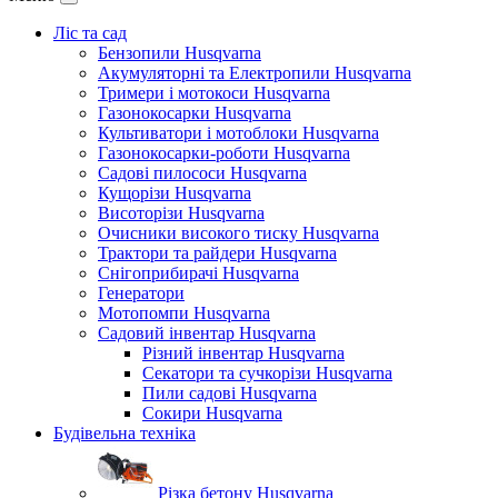
Ліс та сад
Бензопили Husqvarna
Акумуляторні та Електропили Husqvarna
Тримери і мотокоси Husqvarna
Газонокосарки Husqvarna
Культиватори і мотоблоки Husqvarna
Газонокосарки-роботи Husqvarna
Садові пилососи Husqvarna
Кущорізи Husqvarna
Висоторізи Husqvarna
Очисники високого тиску Husqvarna
Трактори та райдери Husqvarna
Снігоприбирачі Husqvarna
Генератори
Мотопомпи Husqvarna
Садовий інвентар Husqvarna
Різний інвентар Husqvarna
Секатори та сучкорізи Husqvarna
Пили садові Husqvarna
Сокири Husqvarna
Будівельна техніка
Різка бетону Husqvarna