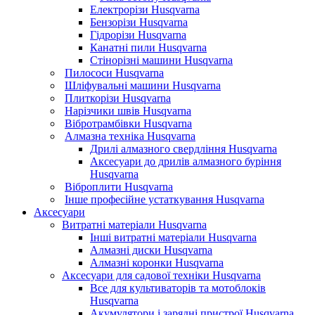
Електрорізи Husqvarna
Бензорізи Husqvarna
Гідрорізи Husqvarna
Канатні пили Husqvarna
Стінорізні машини Husqvarna
Пилососи Husqvarna
Шліфувальні машини Husqvarna
Плиткорізи Husqvarna
Нарізчики швів Husqvarna
Вібротрамбівки Husqvarna
Алмазна техніка Husqvarna
Дрилі алмазного свердління Husqvarna
Аксесуари до дрилів алмазного буріння
Husqvarna
Віброплити Husqvarna
Інше професійне устаткування Husqvarna
Аксесуари
Витратні матеріали Husqvarna
Інші витратні матеріали Husqvarna
Алмазні диски Husqvarna
Алмазні коронки Husqvarna
Аксесуари для садової техніки Husqvarna
Все для культиваторів та мотоблоків
Husqvarna
Акумулятори і зарядні пристрої Husqvarna