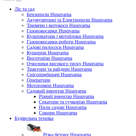
Ліс та сад
Бензопили Husqvarna
Акумуляторні та Електропили Husqvarna
Тримери і мотокоси Husqvarna
Газонокосарки Husqvarna
Культиватори і мотоблоки Husqvarna
Газонокосарки-роботи Husqvarna
Садові пилососи Husqvarna
Кущорізи Husqvarna
Висоторізи Husqvarna
Очисники високого тиску Husqvarna
Трактори та райдери Husqvarna
Снігоприбирачі Husqvarna
Генератори
Мотопомпи Husqvarna
Садовий інвентар Husqvarna
Різний інвентар Husqvarna
Секатори та сучкорізи Husqvarna
Пили садові Husqvarna
Сокири Husqvarna
Будівельна техніка
Різка бетону Husqvarna