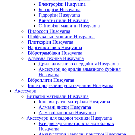
Електрорізи Husqvarna
Бензорізи Husqvarna
Гідрорізи Husqvarna
Канатні пили Husqvarna
Стінорізні машини Husqvarna
Пилососи Husqvarna
Шліфувальні машини Husqvarna
Плиткорізи Husqvarna
Нарізчики швів Husqvarna
Вібротрамбівки Husqvarna
Алмазна техніка Husqvarna
Дрилі алмазного свердління Husqvarna
Аксесуари до дрилів алмазного буріння
Husqvarna
Віброплити Husqvarna
Інше професійне устаткування Husqvarna
Аксесуари
Витратні матеріали Husqvarna
Інші витратні матеріали Husqvarna
Алмазні диски Husqvarna
Алмазні коронки Husqvarna
Аксесуари для садової техніки Husqvarna
Все для культиваторів та мотоблоків
Husqvarna
Акумулятори і зарядні пристрої Husqvarna