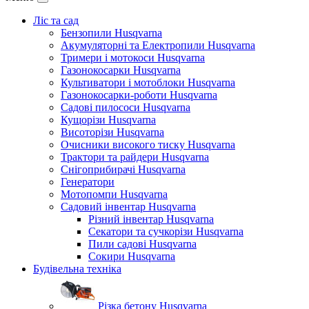
Ліс та сад
Бензопили Husqvarna
Акумуляторні та Електропили Husqvarna
Тримери і мотокоси Husqvarna
Газонокосарки Husqvarna
Культиватори і мотоблоки Husqvarna
Газонокосарки-роботи Husqvarna
Садові пилососи Husqvarna
Кущорізи Husqvarna
Висоторізи Husqvarna
Очисники високого тиску Husqvarna
Трактори та райдери Husqvarna
Снігоприбирачі Husqvarna
Генератори
Мотопомпи Husqvarna
Садовий інвентар Husqvarna
Різний інвентар Husqvarna
Секатори та сучкорізи Husqvarna
Пили садові Husqvarna
Сокири Husqvarna
Будівельна техніка
Різка бетону Husqvarna