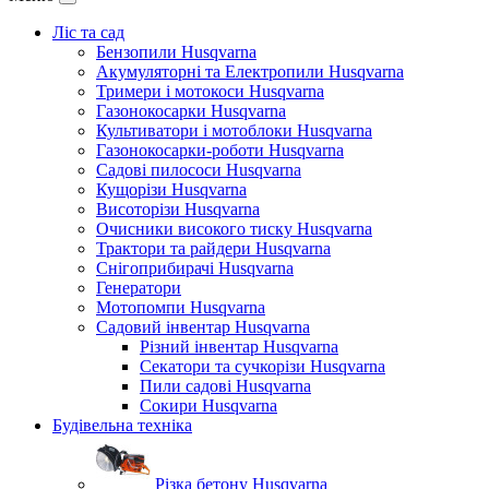
Ліс та сад
Бензопили Husqvarna
Акумуляторні та Електропили Husqvarna
Тримери і мотокоси Husqvarna
Газонокосарки Husqvarna
Культиватори і мотоблоки Husqvarna
Газонокосарки-роботи Husqvarna
Садові пилососи Husqvarna
Кущорізи Husqvarna
Висоторізи Husqvarna
Очисники високого тиску Husqvarna
Трактори та райдери Husqvarna
Снігоприбирачі Husqvarna
Генератори
Мотопомпи Husqvarna
Садовий інвентар Husqvarna
Різний інвентар Husqvarna
Секатори та сучкорізи Husqvarna
Пили садові Husqvarna
Сокири Husqvarna
Будівельна техніка
Різка бетону Husqvarna