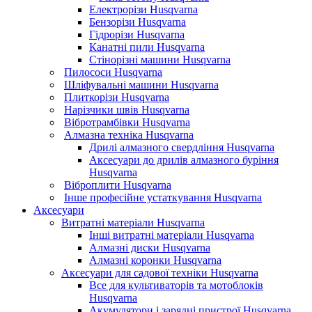
Електрорізи Husqvarna
Бензорізи Husqvarna
Гідрорізи Husqvarna
Канатні пили Husqvarna
Стінорізні машини Husqvarna
Пилососи Husqvarna
Шліфувальні машини Husqvarna
Плиткорізи Husqvarna
Нарізчики швів Husqvarna
Вібротрамбівки Husqvarna
Алмазна техніка Husqvarna
Дрилі алмазного свердління Husqvarna
Аксесуари до дрилів алмазного буріння
Husqvarna
Віброплити Husqvarna
Інше професійне устаткування Husqvarna
Аксесуари
Витратні матеріали Husqvarna
Інші витратні матеріали Husqvarna
Алмазні диски Husqvarna
Алмазні коронки Husqvarna
Аксесуари для садової техніки Husqvarna
Все для культиваторів та мотоблоків
Husqvarna
Акумулятори і зарядні пристрої Husqvarna