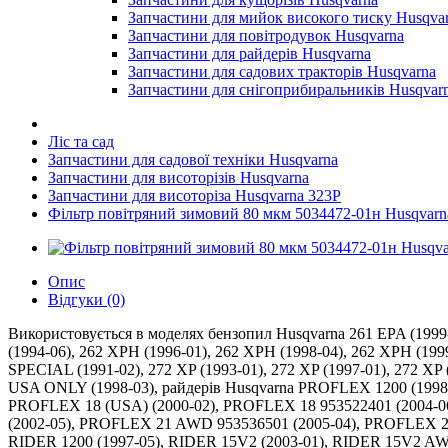
Запчастини для мийок високого тиску Husqva
Запчастини для повітродувок Husqvarna
Запчастини для райдерів Husqvarna
Запчастини для садових тракторів Husqvarna
Запчастини для снігоприбиральників Husqvar
Ліс та сад
Запчастини для садової техніки Husqvarna
Запчастини для висоторізів Husqvarna
Запчастини для висоторіза Husqvarna 323P
Фільтр повітряний зимовий 80 мкм 5034472-01н Husqvarn
Опис
Відгуки (0)
Використовується в моделях бензопил Husqvarna 261 EPA (1999
(1994-06), 262 XPH (1996-01), 262 XPH (1998-04), 262 XPH (1999-0
SPECIAL (1991-02), 272 XP (1993-01), 272 XP (1997-01), 272 XP (
USA ONLY (1998-03), райдерів Husqvarna PROFLEX 1200 (1998
PROFLEX 18 (USA) (2000-02), PROFLEX 18 953522401 (2004-0
(2002-05), PROFLEX 21 AWD 953536501 (2005-04), PROFLEX 21
RIDER 1200 (1997-05), RIDER 15V2 (2003-01), RIDER 15V2 AW