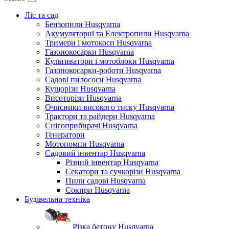
Ліс та сад
Бензопили Husqvarna
Акумуляторні та Електропили Husqvarna
Тримери і мотокоси Husqvarna
Газонокосарки Husqvarna
Культиватори і мотоблоки Husqvarna
Газонокосарки-роботи Husqvarna
Садові пилососи Husqvarna
Кущорізи Husqvarna
Висоторізи Husqvarna
Очисники високого тиску Husqvarna
Трактори та райдери Husqvarna
Снігоприбирачі Husqvarna
Генератори
Мотопомпи Husqvarna
Садовий інвентар Husqvarna
Різний інвентар Husqvarna
Секатори та сучкорізи Husqvarna
Пили садові Husqvarna
Сокири Husqvarna
Будівельна техніка
Різка бетону Husqvarna