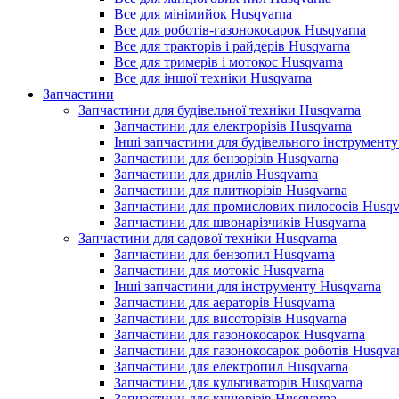
Все для мінімийок Husqvarna
Все для роботів-газонокосарок Husqvarna
Все для тракторів і райдерів Husqvarna
Все для тримерів і мотокос Husqvarna
Все для іншої техніки Husqvarna
Запчастини
Запчастини для будівельної техніки Husqvarna
Запчастини для електрорізів Husqvarna
Інші запчастини для будівельного інструменту
Запчастини для бензорізів Husqvarna
Запчастини для дрилів Husqvarna
Запчастини для плиткорізів Husqvarna
Запчастини для промислових пилососів Husqv
Запчастини для швонарізчиків Husqvarna
Запчастини для садової техніки Husqvarna
Запчастини для бензопил Husqvarna
Запчастини для мотокіс Husqvarna
Інші запчастини для інструменту Husqvarna
Запчастини для аераторів Husqvarna
Запчастини для висоторізів Husqvarna
Запчастини для газонокосарок Husqvarna
Запчастини для газонокосарок роботів Husqva
Запчастини для електропил Husqvarna
Запчастини для культиваторів Husqvarna
Запчастини для кущорізів Husqvarna