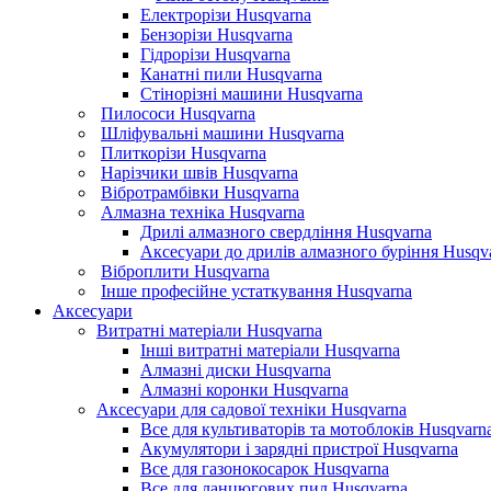
Електрорізи Husqvarna
Бензорізи Husqvarna
Гідрорізи Husqvarna
Канатні пили Husqvarna
Стінорізні машини Husqvarna
Пилососи Husqvarna
Шліфувальні машини Husqvarna
Плиткорізи Husqvarna
Нарізчики швів Husqvarna
Вібротрамбівки Husqvarna
Алмазна техніка Husqvarna
Дрилі алмазного свердління Husqvarna
Аксесуари до дрилів алмазного буріння Husqv
Віброплити Husqvarna
Інше професійне устаткування Husqvarna
Аксесуари
Витратні матеріали Husqvarna
Інші витратні матеріали Husqvarna
Алмазні диски Husqvarna
Алмазні коронки Husqvarna
Аксесуари для садової техніки Husqvarna
Все для культиваторів та мотоблоків Husqvarn
Акумулятори і зарядні пристрої Husqvarna
Все для газонокосарок Husqvarna
Все для ланцюгових пил Husqvarna