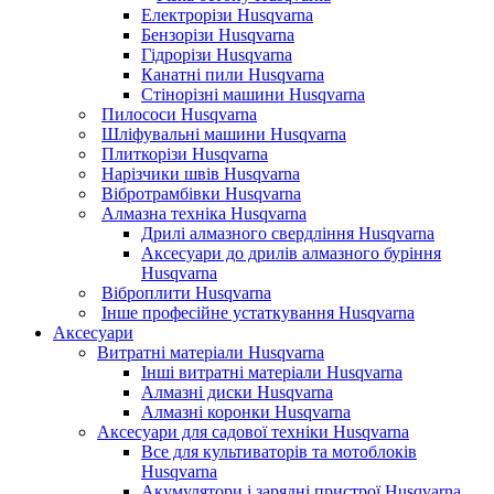
Електрорізи Husqvarna
Бензорізи Husqvarna
Гідрорізи Husqvarna
Канатні пили Husqvarna
Стінорізні машини Husqvarna
Пилососи Husqvarna
Шліфувальні машини Husqvarna
Плиткорізи Husqvarna
Нарізчики швів Husqvarna
Вібротрамбівки Husqvarna
Алмазна техніка Husqvarna
Дрилі алмазного свердління Husqvarna
Аксесуари до дрилів алмазного буріння
Husqvarna
Віброплити Husqvarna
Інше професійне устаткування Husqvarna
Аксесуари
Витратні матеріали Husqvarna
Інші витратні матеріали Husqvarna
Алмазні диски Husqvarna
Алмазні коронки Husqvarna
Аксесуари для садової техніки Husqvarna
Все для культиваторів та мотоблоків
Husqvarna
Акумулятори і зарядні пристрої Husqvarna