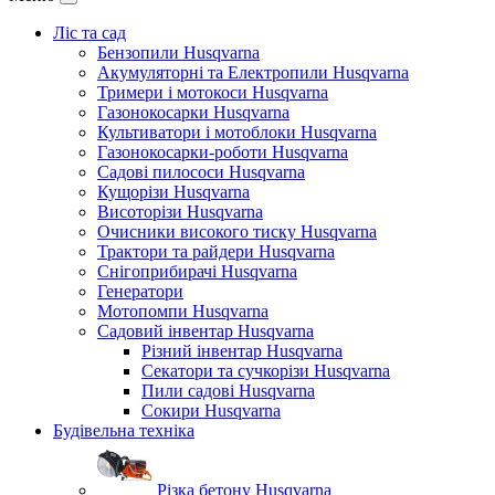
Ліс та сад
Бензопили Husqvarna
Акумуляторні та Електропили Husqvarna
Тримери і мотокоси Husqvarna
Газонокосарки Husqvarna
Культиватори і мотоблоки Husqvarna
Газонокосарки-роботи Husqvarna
Садові пилососи Husqvarna
Кущорізи Husqvarna
Висоторізи Husqvarna
Очисники високого тиску Husqvarna
Трактори та райдери Husqvarna
Снігоприбирачі Husqvarna
Генератори
Мотопомпи Husqvarna
Садовий інвентар Husqvarna
Різний інвентар Husqvarna
Секатори та сучкорізи Husqvarna
Пили садові Husqvarna
Сокири Husqvarna
Будівельна техніка
Різка бетону Husqvarna