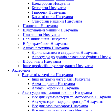
Електрорізи Husqvarna
Бензорізи Husqvarna
Гідрорізи Husqvarna
Канатні пили Husqvarna
Стінорізні машини Husqvarna
Пилососи Husqvarna
Шліфувальні машини Husqvarna
Плиткорізи Husqvarna
Нарізчики швів Husqvarna
Вібротрамбівки Husqvarna
Алмазна техніка Husqvarna
Дрилі алмазного свердління Husqvarna
Аксесуари до дрилів алмазного буріння Husqv
Віброплити Husqvarna
Інше професійне устаткування Husqvarna
Аксесуари
Витратні матеріали Husqvarna
Інші витратні матеріали Husqvarna
Алмазні диски Husqvarna
Алмазні коронки Husqvarna
Аксесуари для садової техніки Husqvarna
Все для культиваторів та мотоблоків Husqvarn
Акумулятори і зарядні пристрої Husqvarna
Все для газонокосарок Husqvarna
Все для ланцюгових пил Husqvarna