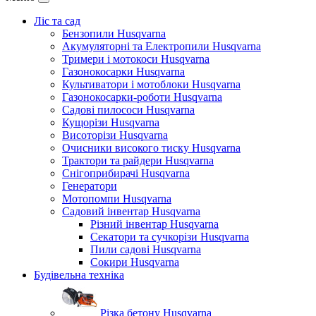
Ліс та сад
Бензопили Husqvarna
Акумуляторні та Електропили Husqvarna
Тримери і мотокоси Husqvarna
Газонокосарки Husqvarna
Культиватори і мотоблоки Husqvarna
Газонокосарки-роботи Husqvarna
Садові пилососи Husqvarna
Кущорізи Husqvarna
Висоторізи Husqvarna
Очисники високого тиску Husqvarna
Трактори та райдери Husqvarna
Снігоприбирачі Husqvarna
Генератори
Мотопомпи Husqvarna
Садовий інвентар Husqvarna
Різний інвентар Husqvarna
Секатори та сучкорізи Husqvarna
Пили садові Husqvarna
Сокири Husqvarna
Будівельна техніка
Різка бетону Husqvarna