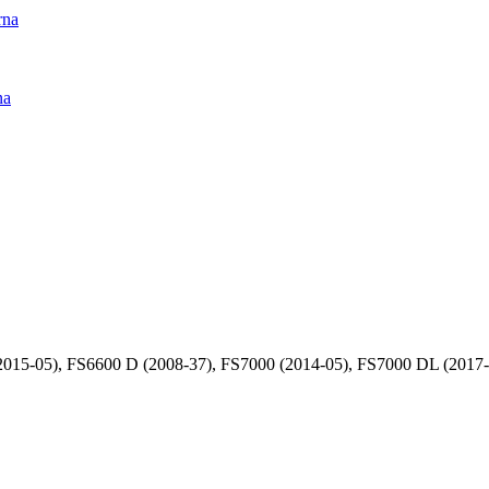
rna
na
15-05), FS6600 D (2008-37), FS7000 (2014-05), FS7000 DL (2017-