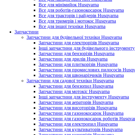
Все для мінімийок Husqvarna
Все для роботів-газонокосарок Husqvarna
Все для тракторів і райдерів Husqvarna
Все для тримерів і мотокос Husqvarna
Все для іншої техніки Husqvarna
Запчастини
Запчастини для будівельної техніки Husqvarna
Запчастини для електрорізів Husqvarna
Інші запчастини для будівельного інструменту
Запчастини для бензорізів Husqvarna
Запчастини для дрилів Husqvarna
Запчастини для плиткорізів Husqvarna
Запчастини для промислових пилососів Husqv
Запчастини для швонарізчиків Husqvarna
Запчастини для садової техніки Husqvarna
Запчастини для бензопил Husqvarna
Запчастини для мотокіс Husqvarna
Інші запчастини для інструменту Husqvarna
Запчастини для аераторів Husqvarna
Запчастини для висоторізів Husqvarna
Запчастини для газонокосарок Husqvarna
Запчастини для газонокосарок роботів Husqva
Запчастини для електропил Husqvarna
Запчастини для культиваторів Husqvarna
Запчастини для кущорізів Husqvarna