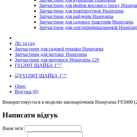
Запчастини для мийок високого тиску Husqva
Запчастини для повітродувок Husqvarna
Запчастини для райдерів Husqvarna
Запчастини для садових тракторів Husqvarna
Запчастини для снігоприбиральників Husqvar
Ліс та сад
Запчастини для садової техніки Husqvarna
Запчастини для мотокіс Husqvarna
Запчастини для мотокоси Husqvarna 120
FS1200T ШАЙБА 1"/"
Опис
Відгуки (0)
Використовується в моделях швонарізчиків Husqvarna FS5000 (20
Написати відгук
Ваше ім'я: