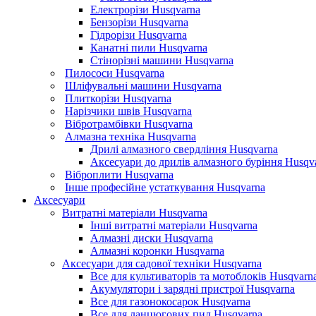
Електрорізи Husqvarna
Бензорізи Husqvarna
Гідрорізи Husqvarna
Канатні пили Husqvarna
Стінорізні машини Husqvarna
Пилососи Husqvarna
Шліфувальні машини Husqvarna
Плиткорізи Husqvarna
Нарізчики швів Husqvarna
Вібротрамбівки Husqvarna
Алмазна техніка Husqvarna
Дрилі алмазного свердління Husqvarna
Аксесуари до дрилів алмазного буріння Husqv
Віброплити Husqvarna
Інше професійне устаткування Husqvarna
Аксесуари
Витратні матеріали Husqvarna
Інші витратні матеріали Husqvarna
Алмазні диски Husqvarna
Алмазні коронки Husqvarna
Аксесуари для садової техніки Husqvarna
Все для культиваторів та мотоблоків Husqvarn
Акумулятори і зарядні пристрої Husqvarna
Все для газонокосарок Husqvarna
Все для ланцюгових пил Husqvarna