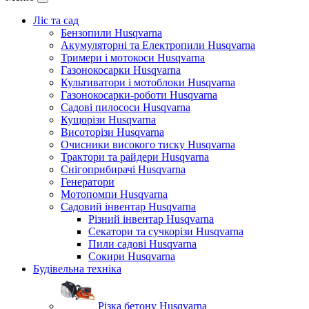
Ліс та сад
Бензопили Husqvarna
Акумуляторні та Електропили Husqvarna
Тримери і мотокоси Husqvarna
Газонокосарки Husqvarna
Культиватори і мотоблоки Husqvarna
Газонокосарки-роботи Husqvarna
Садові пилососи Husqvarna
Кущорізи Husqvarna
Висоторізи Husqvarna
Очисники високого тиску Husqvarna
Трактори та райдери Husqvarna
Снігоприбирачі Husqvarna
Генератори
Мотопомпи Husqvarna
Садовий інвентар Husqvarna
Різний інвентар Husqvarna
Секатори та сучкорізи Husqvarna
Пили садові Husqvarna
Сокири Husqvarna
Будівельна техніка
Різка бетону Husqvarna