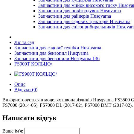
Запчастини для мийок високого тиску Husqva
Запчастини для повітродувок Husqvarna
Запчастини для райдерів Husqvarna
Запчастини для садових тракторів Husqvarna
Запчастини для снігоприбиральників Husqvar
Ліс та сад
Запчастини для садової техніки Husqvarna
Запчастини для бензопил Husqvarna
Запчастини для бензопили Husqvarna 136
FS900T КОЛЬЦО/
Опис
Відгуки (0)
Використовується в моделях швонарізчиків Husqvarna FS3500 G (
FS7000 (2014-05), FS7000 DL (2017-02), FS7000 DMT (2017-02), 
Написати відгук
Ваше ім'я: