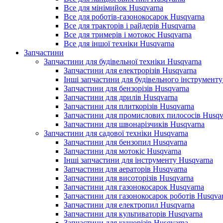
Все для мінімийок Husqvarna
Все для роботів-газонокосарок Husqvarna
Все для тракторів і райдерів Husqvarna
Все для тримерів і мотокос Husqvarna
Все для іншої техніки Husqvarna
Запчастини
Запчастини для будівельної техніки Husqvarna
Запчастини для електрорізів Husqvarna
Інші запчастини для будівельного інструменту
Запчастини для бензорізів Husqvarna
Запчастини для дрилів Husqvarna
Запчастини для плиткорізів Husqvarna
Запчастини для промислових пилососів Husqv
Запчастини для швонарізчиків Husqvarna
Запчастини для садової техніки Husqvarna
Запчастини для бензопил Husqvarna
Запчастини для мотокіс Husqvarna
Інші запчастини для інструменту Husqvarna
Запчастини для аераторів Husqvarna
Запчастини для висоторізів Husqvarna
Запчастини для газонокосарок Husqvarna
Запчастини для газонокосарок роботів Husqva
Запчастини для електропил Husqvarna
Запчастини для культиваторів Husqvarna
Запчастини для кущорізів Husqvarna