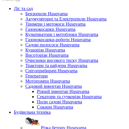
Ліс та сад
Бензопили Husqvarna
Акумуляторні та Електропили Husqvarna
Тримери і мотокоси Husqvarna
Газонокосарки Husqvarna
Культиватори і мотоблоки Husqvarna
Газонокосарки-роботи Husqvarna
Садові пилососи Husqvarna
Кущорізи Husqvarna
Висоторізи Husqvarna
Очисники високого тиску Husqvarna
Трактори та райдери Husqvarna
Снігоприбирачі Husqvarna
Генератори
Мотопомпи Husqvarna
Садовий інвентар Husqvarna
Різний інвентар Husqvarna
Секатори та сучкорізи Husqvarna
Пили садові Husqvarna
Сокири Husqvarna
Будівельна техніка
Різка бетону Husqvarna