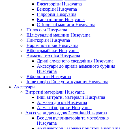
Електрорізи Husqvarna
Бензорізи Husqvarna
Гідрорізи Husqvarna
Канатні пили Husqvarna
Стінорізні машини Husqvarna
Пилососи Husqvarna
Шліфувальні машини Husqvarna
Плиткорізи Husqvarna
Нарізчики швів Husqvarna
Вібротрамбівки Husqvarna
Алмазна техніка Husqvarna
Дрилі алмазного свердління Husqvarna
Аксесуари до дрилів алмазного буріння
Husqvarna
Віброплити Husqvarna
Інше професійне устаткування Husqvarna
Аксесуари
Витратні матеріали Husqvarna
Інші витратні матеріали Husqvarna
Алмазні диски Husqvarna
Алмазні коронки Husqvarna
Аксесуари для садової техніки Husqvarna
Все для культиваторів та мотоблоків
Husqvarna
Акумулятори і зарядні пристрої Husqvarna