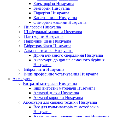
Електрорізи Husqvarna
Бензорізи Husqvarna
Гідрорізи Husqvarna
Канатні пили Husqvarna
Стінорізні машини Husqvarna
Пилососи Husqvarna
Шліфувальні машини Husqvarna
Плиткорізи Husqvarna
Нарізчики швів Husqvarna
Вібротрамбівки Husqvarna
Алмазна техніка Husqvarna
Дрилі алмазного свердління Husqvarna
Аксесуари до дрилів алмазного буріння
Husqvarna
Віброплити Husqvarna
Інше професійне устаткування Husqvarna
Аксесуари
Витратні матеріали Husqvarna
Інші витратні матеріали Husqvarna
Алмазні диски Husqvarna
Алмазні коронки Husqvarna
Аксесуари для садової техніки Husqvarna
Все для культиваторів та мотоблоків
Husqvarna
Акумулятори і зарядні пристрої Husqvarna