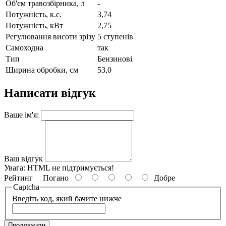
Об'єм травозбірника, л
-
Потужність, к.с.
3,74
Потужність, кВт
2,75
Регулювання висоти зрізу
5 ступенів
Самоходна
так
Тип
Бензинові
Ширина обробки, см
53,0
Написати відгук
Ваше ім'я:
Ваш відгук
Увага:
HTML не підтримується!
Рейтинг
Погано
Добре
Captcha
Введіть код, який бачите нижче
Продовжити