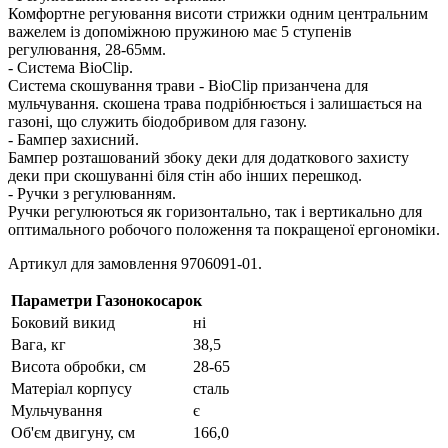
Комфортне регуювання висоти стрижки одним центральним
важелем із допоміжною пружиною має 5 ступенів
регулювання, 28-65мм.
- Система BioClip.
Система скошування трави - BioClip призанчена для
мульчування. скошена трава подрібнюється і залишається на
газоні, що служить біодобривом для газону.
- Бампер захисний.
Бампер розташований збоку деки для додаткового захисту
деки при скошуванні біля стін або інших перешкод.
- Ручки з регулюванням.
Ручки регулюються як горизонтально, так і вертикально для
оптимального робочого положення та покращеної ергономіки.
Артикул для замовлення 9706091-01.
Параметри Газонокосарок
Боковий викид
ні
Вага, кг
38,5
Висота обробки, см
28-65
Матеріал корпусу
сталь
Мульчування
є
Об'єм двигуну, см
166,0