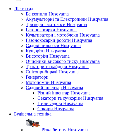
Ліс та сад
Бензопили Husqvarna
Акумуляторні та Електропили Husqvarna
Тримери і мотокоси Husqvarna
Газонокосарки Husqvarna
Культиватори і мотоблоки Husqvarna
Газонокосарки-роботи Husqvarna
Садові пилососи Husqvarna
Кущорізи Husqvarna
Висоторізи Husqvarna
Очисники високого тиску Husqvarna
Трактори та райдери Husqvarna
Снігоприбирачі Husqvarna
Генератори
Мотопомпи Husqvarna
Садовий інвентар Husqvarna
Різний інвентар Husqvarna
Секатори та сучкорізи Husqvarna
Пили садові Husqvarna
Сокири Husqvarna
Будівельна техніка
Різка бетону Husqvarna