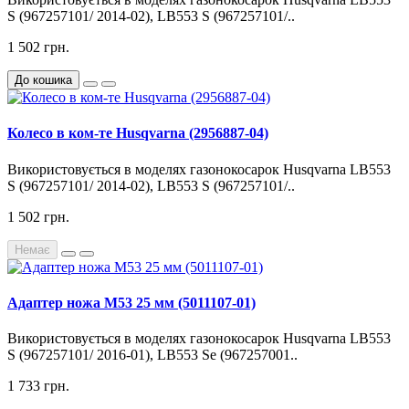
S (967257101/ 2014-02), LB553 S (967257101/..
1 502 грн.
До кошика
Колесо в ком-те Husqvarna (2956887-04)
Використовується в моделях газонокосарок Husqvarna LB553
S (967257101/ 2014-02), LB553 S (967257101/..
1 502 грн.
Немає
Адаптер ножа М53 25 мм (5011107-01)
Використовується в моделях газонокосарок Husqvarna LB553
S (967257101/ 2016-01), LB553 Se (967257001..
1 733 грн.