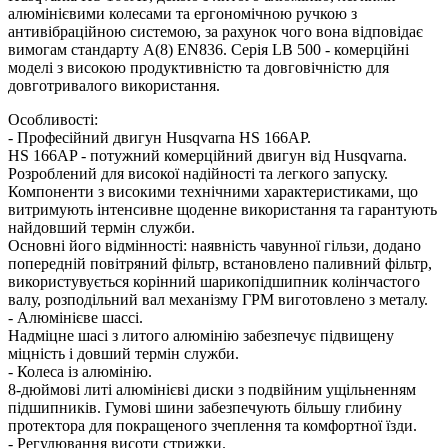
алюмінієвими колесами та ергономічною ручкою з
антивібраційною системою, за рахунок чого вона відповідає
вимогам стандарту A(8) EN836. Серія LB 500 - комерційні
моделі з високою продуктивністю та довговічністю для
довготривалого використання.
Особливості:
- Професійний двигун Husqvarna HS 166AP.
HS 166AP - потужний комерційний двигун від Husqvarna.
Розроблений для високої надійності та легкого запуску.
Компоненти з високими технічними характеристиками, що
витримують інтенсивне щоденне використання та гарантують
найдовший термін служби.
Основні його відмінності: наявність чавунної гільзи, додано
попередній повітряний фільтр, встановлено паливний фільтр,
використувується корінний шарикопідшипник колінчастого
валу, розподільний вал механізму ГРМ виготовлено з металу.
- Алюмінієве шассі.
Надміцне шасі з литого алюмінію забезпечує підвищену
міцність і довший термін служби.
- Колеса із алюмінію.
8-дюймові литі алюмінієві диски з подвійним ущільненням
підшипників. Гумові шини забезпечують більшу глибину
протектора для покращеного зчеплення та комфортної їзди.
- Регулювання висоти стрижки.