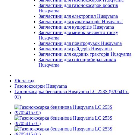
Запчастини для газонокосарок роботів
Husqvarna
Запчастини для електропил Husqvarna
Запчастини для культиваторів Husqvarna
Запчастини для кущорізів Husqvarna
Запчастини для мийок високого тиску
Husqvarna
Запчастини для повітродувок Husqvarna
Запчастини для райдерів Husqvarna
Запчастини для садових тракторів Husqvarna
Запчастини для снігоприбиральників
Husqvarna
Ліс та сад
Газонокосарки Husqvarna
Газонокосарка бензинова Husqvarna LC 253S (9705415-
01)