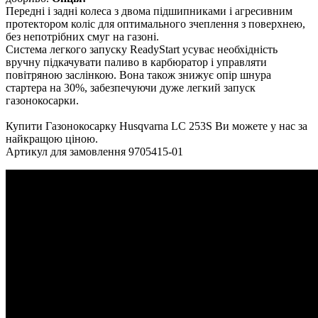
Передні і задні колеса з двома підшипниками і агресивним
протектором коліс для оптимального зчеплення з поверхнею,
без непотрібних смуг на газоні.
Система легкого запуску ReadyStart усуває необхідність
вручну підкачувати паливо в карбюратор і управляти
повітряною заслінкою. Вона також знижує опір шнура
стартера на 30%, забезпечуючи дуже легкий запуск
газонокосарки.
Купити Газонокосарку Husqvarna LC 253S Ви можете у нас за
найкращою ціною.
Артикул для замовлення
9705415-01