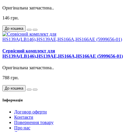
Оригінальна запчастина..
146 грн.
До кошика
Сервісний комплект для
HS139A(LB146),HS139AE,HS166A,HS166AE (5999656-01)
Оригінальна запчастина..
788 грн.
До кошика
Інформація
Договор оферти
Контакти
Повернення товару
Про нас