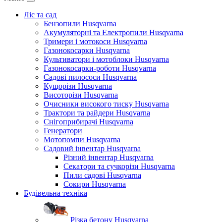
Ліс та сад
Бензопили Husqvarna
Акумуляторні та Електропили Husqvarna
Тримери і мотокоси Husqvarna
Газонокосарки Husqvarna
Культиватори і мотоблоки Husqvarna
Газонокосарки-роботи Husqvarna
Садові пилососи Husqvarna
Кущорізи Husqvarna
Висоторізи Husqvarna
Очисники високого тиску Husqvarna
Трактори та райдери Husqvarna
Снігоприбирачі Husqvarna
Генератори
Мотопомпи Husqvarna
Садовий інвентар Husqvarna
Різний інвентар Husqvarna
Секатори та сучкорізи Husqvarna
Пили садові Husqvarna
Сокири Husqvarna
Будівельна техніка
Різка бетону Husqvarna