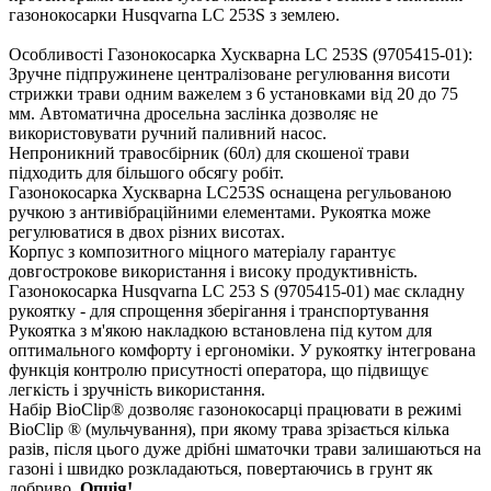
газонокосарки Husqvarna LC 253S з землею.
Особливості Газонокосарка Хускварна LC 253S (
9705415-01
):
Зручне підпружинене централізоване регулювання висоти
стрижки трави одним важелем з 6 установками від 20 до 75
мм. Автоматична дросельна заслінка дозволяє не
використовувати ручний паливний насос.
Непроникний травосбірник (60л) для скошеної трави
підходить для більшого обсягу робіт.
Газонокосарка Хускварна LC253S оснащена регульованою
ручкою з антивібраційними елементами. Рукоятка може
регулюватися в двох різних висотах.
Корпус з композитного міцного матеріалу гарантує
довгострокове використання і високу продуктивність.
Газонокосарка Husqvarna LC 253 S (
9705415-01
) має складну
рукоятку - для спрощення зберігання і транспортування
Рукоятка з м'якою накладкою встановлена ​​під кутом для
оптимального комфорту і ергономіки. У рукоятку інтегрована
функція контролю присутності оператора, що підвищує
легкість і зручність використання.
Набір BioClip® дозволяє газонокосарці працювати в режимі
BioClip ® (мульчування), при якому трава зрізається кілька
разів, після цього дуже дрібні шматочки трави залишаються на
газоні і швидко розкладаються, повертаючись в грунт як
добриво.
Опція!