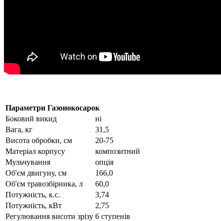
Параметри Газонокосарок
Боковий викид
ні
Вага, кг
31,5
Висота обробки, см
20-75
Матеріал корпусу
композитний
Мульчування
опція
Об'єм двигуну, см
166,0
Об'єм травозбірника, л
60,0
Потужність, к.с.
3,74
Потужність, кВт
2,75
Регулювання висоти зрізу
6 ступенів