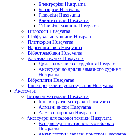
Електрорізи Husqvarna
Бензорізи Husqvarna
Гідрорізи Husqvarna
Канатні пили Husqvarna
Стінорізні машини Husqvarna
Пилососи Husqvarna
Шліфувальні машини Husqvarna
Плиткорізи Husqvarna
Нарізчики швів Husqvarna
Вібротрамбівки Husqvarna
Алмазна техніка Husqvarna
Дрилі алмазного свердління Husqvarna
Аксесуари до дрилів алмазного буріння
Husqvarna
Віброплити Husqvarna
Інше професійне устаткування Husqvarna
Аксесуари
Витратні матеріали Husqvarna
Інші витратні матеріали Husqvarna
Алмазні диски Husqvarna
Алмазні коронки Husqvarna
Аксесуари для садової техніки Husqvarna
Все для культиваторів та мотоблоків
Husqvarna
Акумулятори і зарядні пристрої Husqvarna