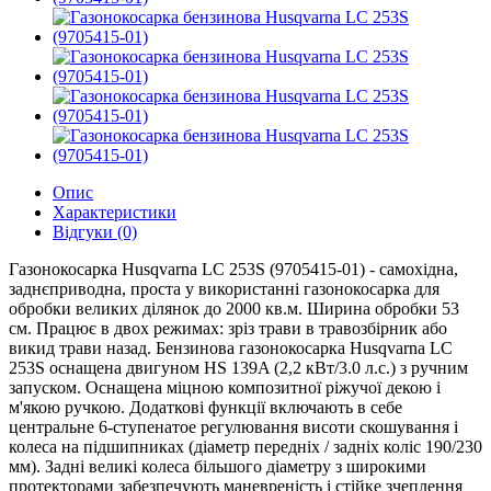
Опис
Характеристики
Відгуки (0)
Газонокосарка Husqvarna LC 253S (
9705415-01
) - самохідна,
заднєприводна, проста у використанні газонокосарка для
обробки великих ділянок до 2000 кв.м. Ширина обробки 53
см. Працює в двох режимах: зріз трави в травозбірник або
викид трави назад. Бензинова газонокосарка Husqvarna LC
253S оснащена двигуном
HS 139A (2,2 кВт/3.0 л.с.)
з ручним
запуском. Оснащена міцною композитної ріжучої декою і
м'якою ручкою. Додаткові функції включають в себе
центральне 6-ступенатое регулювання висоти скошування і
колеса на підшипниках (діаметр передніх / задніх коліс 190/230
мм). Задні великі колеса більшого діаметру з широкими
протекторами забезпечують маневреність і стійке зчеплення