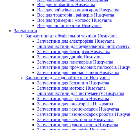
Все для мінімийок Husqvarna
Все для роботів-газонокосарок Husqvarna
Все для тракторів і райдерів Husqvarna
Все для тримерів і мотокос Husqvarna
Все для іншої техніки Husqvarna
Запчастини
Запчастини для будівельної техніки Husqvarna
Запчастини для електрорізів Husqvarna
Інші запчастини для будівельного інструменту
Запчастини для бензорізів Husqvarna
Запчастини для дрилів Husqvarna
Запчастини для плиткорізів Husqvarna
Запчастини для промислових пилососів Husqv
Запчастини для швонарізчиків Husqvarna
Запчастини для садової техніки Husqvarna
Запчастини для бензопил Husqvarna
Запчастини для мотокіс Husqvarna
Інші запчастини для інструменту Husqvarna
Запчастини для аераторів Husqvarna
Запчастини для висоторізів Husqvarna
Запчастини для газонокосарок Husqvarna
Запчастини для газонокосарок роботів Husqva
Запчастини для електропил Husqvarna
Запчастини для культиваторів Husqvarna
Запчастини для кущорізів Husqvarna