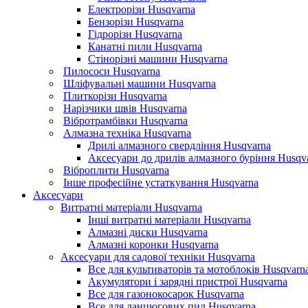
Електрорізи Husqvarna
Бензорізи Husqvarna
Гідрорізи Husqvarna
Канатні пили Husqvarna
Стінорізні машини Husqvarna
Пилососи Husqvarna
Шліфувальні машини Husqvarna
Плиткорізи Husqvarna
Нарізчики швів Husqvarna
Вібротрамбівки Husqvarna
Алмазна техніка Husqvarna
Дрилі алмазного свердління Husqvarna
Аксесуари до дрилів алмазного буріння Husqv
Віброплити Husqvarna
Інше професійне устаткування Husqvarna
Аксесуари
Витратні матеріали Husqvarna
Інші витратні матеріали Husqvarna
Алмазні диски Husqvarna
Алмазні коронки Husqvarna
Аксесуари для садової техніки Husqvarna
Все для культиваторів та мотоблоків Husqvarn
Акумулятори і зарядні пристрої Husqvarna
Все для газонокосарок Husqvarna
Все для ланцюгових пил Husqvarna