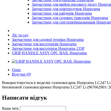
Запчастини для мийок високого тиску Husqva
Запчастини для повітродувок Husqvarna
Запчастини для райдерів Husqvarna
Запчастини для садових тракторів Husqvarna
Запчастини для снігоприбиральників Husqvar
Ліс та сад
Запчастини для садової техніки Husqvarna
Запчастини для висоторізів Husqvarna
Запчастини для висоторіза Husqvarna 235P
GRIP HANDLE ASSY OPC BAIL Husqvarna
Опис
Відгуки (0)
Використовується в моделях газонокосарок Husqvarna LC247 Li (
бензиновой газонокосарокки Husqvarna LC247 Li (967662901/ 20
Написати відгук
Ваше ім'я: