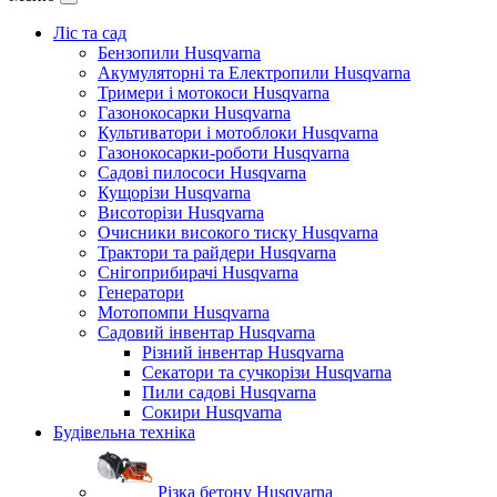
Ліс та сад
Бензопили Husqvarna
Акумуляторні та Електропили Husqvarna
Тримери і мотокоси Husqvarna
Газонокосарки Husqvarna
Культиватори і мотоблоки Husqvarna
Газонокосарки-роботи Husqvarna
Садові пилососи Husqvarna
Кущорізи Husqvarna
Висоторізи Husqvarna
Очисники високого тиску Husqvarna
Трактори та райдери Husqvarna
Снігоприбирачі Husqvarna
Генератори
Мотопомпи Husqvarna
Садовий інвентар Husqvarna
Різний інвентар Husqvarna
Секатори та сучкорізи Husqvarna
Пили садові Husqvarna
Сокири Husqvarna
Будівельна техніка
Різка бетону Husqvarna