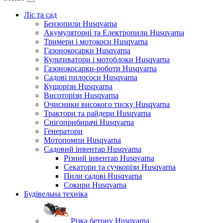
Ліс та сад
Бензопили Husqvarna
Акумуляторні та Електропили Husqvarna
Тримери і мотокоси Husqvarna
Газонокосарки Husqvarna
Культиватори і мотоблоки Husqvarna
Газонокосарки-роботи Husqvarna
Садові пилососи Husqvarna
Кущорізи Husqvarna
Висоторізи Husqvarna
Очисники високого тиску Husqvarna
Трактори та райдери Husqvarna
Снігоприбирачі Husqvarna
Генератори
Мотопомпи Husqvarna
Садовий інвентар Husqvarna
Різний інвентар Husqvarna
Секатори та сучкорізи Husqvarna
Пили садові Husqvarna
Сокири Husqvarna
Будівельна техніка
Різка бетону Husqvarna