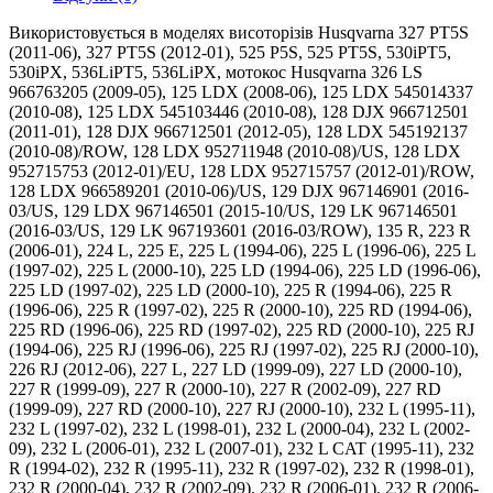
Використовується в моделях висоторізів Husqvarna 327 PT5S (2011-06), 327 PT5S (2012-01), 525 P5S, 525 PT5S, 530iPT5, 530iPX, 536LiPT5, 536LiPX, мотокос Husqvarna 326 LS 966763205 (2009-05), 125 LDX (2008-06), 125 LDX 545014337 (2010-08), 125 LDX 545103446 (2010-08), 128 DJX 966712501 (2011-01), 128 DJX 966712501 (2012-05), 128 LDX 545192137 (2010-08)/ROW, 128 LDX 952711948 (2010-08)/US, 128 LDX 952715753 (2012-01)/EU, 128 LDX 952715757 (2012-01)/ROW, 128 LDX 966589201 (2010-06)/US, 129 DJX 967146901 (2016-03/US, 129 LDX 967146501 (2015-10/US, 129 LK 967146501 (2016-03/US, 129 LK 967193601 (2016-03/ROW), 135 R, 223 R (2006-01), 224 L, 225 E, 225 L (1994-06), 225 L (1996-06), 225 L (1997-02), 225 L (2000-10), 225 LD (1994-06), 225 LD (1996-06), 225 LD (1997-02), 225 LD (2000-10), 225 R (1994-06), 225 R (1996-06), 225 R (1997-02), 225 R (2000-10), 225 RD (1994-06), 225 RD (1996-06), 225 RD (1997-02), 225 RD (2000-10), 225 RJ (1994-06), 225 RJ (1996-06), 225 RJ (1997-02), 225 RJ (2000-10), 226 RJ (2012-06), 227 L, 227 LD (1999-09), 227 LD (2000-10), 227 R (1999-09), 227 R (2000-10), 227 R (2002-09), 227 RD (1999-09), 227 RD (2000-10), 227 RJ (2000-10), 232 L (1995-11), 232 L (1997-02), 232 L (1998-01), 232 L (2000-04), 232 L (2002-09), 232 L (2006-01), 232 L (2007-01), 232 L CAT (1995-11), 232 R (1994-02), 232 R (1995-11), 232 R (1997-02), 232 R (1998-01), 232 R (2000-04), 232 R (2002-09), 232 R (2006-01), 232 R (2006-04), 232 R (from 2014-12), 232 R Cat (1995-11), 232 RD (1998-01), 232 RD (2000-04), 232 RJ (2000-04), 233 RJ (2009-01), 233 RJ (2011-07), 233 RJ (2014-01), 235 FR (2007-01), 235 FR (2009-05), 235 R (1991-12), 235 R (1993-02), 235 R (1994-02), 235 R (1995-11), 235 R (1997-02), 235 R (1998-01), 235 R (2000-04), 235 R (2002-09), 235 R (2006-01), 235 R (2006-04), 235 R (2007-01), 235 R (from 2014-12), 235 R Cat (1995-11), 235 RII (2002-09), 235 RII (2006-01), 235 RII (2006-04), 235 Rll (from 2014-12), 240 (2001-01), 240 Epa (2001-01/ US), 240 F, 240 L (1998-11), 240 L (2000-04), 240 R (1994-04), 240 R (1996-06), 240 R (1998-10), 240 R (2002-08), 240 R (2005-09), 240 R Epa (2002-08), 240 RBD (1995-01), 240 RBD (1997-02), 240 RBD (2000-10), 240 RJ (2000-04), 240 RJ (2002-09), 241 R (2007-11), 241 RJ, 241 RJ (2007-11), 243 RJ (2009-03), 243 RJ (2011-08), 243 RJ (2012-03), 245 (2001-01), 245 Epa (2001-01/ US), 245 R (1994-04), 245 R (1996-06), 245 R (1998-10), 245 R (2002-08), 245 R Epa (2002-08), 245 RX (1994-04), 245 RX (1996-06), 245 RX (1998-10), 245 RX (2002-08), 245 RX Epa (2002-08), 250 R (1994-10), 250 R (1995-10), 250 R (1997-08), 250 R (1999-04), 250 R (2001-05), 250 R (2002-08), 250 R (from 2014-12), 250 R Epa (2001-05), 250 R Epa (2002-08), 250 RX (1994-10), 250 RX (1995-10), 250 RX (1997-08), 252 RX (1997-08), 252 RX (1999-04), 252 RX (2001-05), 252 RX (2002-08), 252 RX (from 2014-12), 252 RX Epa (2001-05), 252 RX Epa (2002-08), 253 RB (2010-03), 253 RJ (2009-04), 253 RJ (2011-08), 322 C, 322 E (1999-10), 322 E (2001-01), 322 L (1999-03), 322 L (2000-01), 322 L (2002-01), 322 R (1999-03), 322 R (2000-05), 322 R (2001-02), 322 T (2000-05), 322 T (2001-02), 323 C (2002-01), 323 C (2005-05), 323 C (2008-03), 323 E, 323 Ex, 323 L (2005-05), 323 L (2006-04), 323 L (2007-01), 323 L (2008-03), 323 LD (2002-01), 323 LD (2005-05), 323 LD (2005-05) V2, 323 R (2002-01), 323 R (2004-03), 323 R (2005-05), 323 R (2006-04), 323 R (2007-01), 323 R (c 2014-12), 323 RII (2008-03), 323 RII (2009/ 2010), 323 RII (, 323 RJ (2002-01), 323 RJ (2005-05), 324 L, 324 LDx, 324 LX, 324 RX, 325 CX (2002-01), 325 CX (2002-01) V2, 325 CX (2005-05) V2, 325 E X-Series (1999-10), 325 E X-Series (2001-01), 325 E X-Series (2002-03), 325 L, 325 LDx (2002-01), 325 LDx (2005-05), 325 LDx (2008-03), 325 Lx (1999-03), 325 Lx (2000-01), 325 Lx (2002-01), 325 Lx (2005-05), 325 Lx (2005-05) V2, 325 Lx (2008-03), 325 LXT, 325 RDX (2002-01), 325 RDX (2005-05), 325 RJ X-Series (2000-01), 325 RJX (2002-01), 325 RJX (2005-05), 325 RJX (2008-03), 325 RX (1999-03), 325 RX (2000-05), 325 RX (2001-02), 325 RX (2002-01), 325 RX (2005-05), 325 RX (2008-03), 325 RXT (2002-01), 325 TX (2000-05), 325 TX (2001-02), 326 C (2001-03), 326 C (2002-02), 326 C (2002-08), 326 C (2004-03), 326 C (2006-04), 326 CX, 326 E X-Series (2001-03), 326 E X-Series (2002-02), 326 E X-Series (2014-12), 326 L (2001-03), 326 L (2002-02), 326 L (2002-08), 326 L (2004-03), 326 L (2006-04), 326 LDx (2002-08), 326 LDx (2004-03), 326 LDx (2006-04), 326 LDx (2007-01), 326 LDx (2009-05), 326 LS 966763205 (2007-01), 326 Lx (2002-08), 326 Lx (2004-03), 326 Lx (2006-04), 326 Lx (2007-01), 326 LX (2009-05), 326 R X-Series (2001-03), 326 R X-Series (2002-02), 326 RJX (2004-03), 326 RJX (2006-04), 326 RJX (2007-01), 326 RJX (c 2009-05), 326 RX (2002-08), 326 RX (2004-03), 326 RX (2006-04), 326 RX (2007-01), 326 RX (, 326L X-Series (2001-03), 326L X-Series (2002-02), 327 RDX (2008-03), 327 RJX (2008-03), 327 RJX (c 2012-01), 327 RX (2008-03), 327 RX (2009/ 2010), 327 RX (, 333 R (2005-06), 333 R (2006-10), 333 R (2007-01), 333 R (2008/ 2009/ 2010), 333 R (c 2014-12), 333 RJ (2006-10), 333 RJ (2007-01), 333 RJ (2008/ 2009/ 2010), 333 RJ (c 2014-12), 335 FR, 335 LS (2007-01), 335 LS (2008/2009/2010), 335 LS (2014-12), 335 LX (2006-10), 335 LX (2007-01), 335 LX (2008/2009/2010), 335 LX (2014-12), 335 R X-Series (2005-06), 335 RJX (2006-10), 335 RJX (2007-01), 335 RJX (2008/ 2009/ 2010), 335 RJX (c 2014-12), 335 RX (2006-10), 335 RX (2007-01), 335 RX (2008/2009/2010), 335 RX (c 2014-12), 336 FR, 336 FRD/336 RK, 343, 343 F (2003-05), 343 F (2004-08), 343 F (2006-10), 343 F (2008-05), 343 F (2010-09), 343 F (2011-02), 343 FR (2008-05), 343 FR (2010-09), 343 FR (c 2014-12), 343 FRM (2008-05), 343 R (2003-05), 343 R (2004-08), 343 R (2006-10), 343 R (2010-09), 343 R (2014-12), 345 FR, 345 FX (2003-05), 345 FX (2004-08), 345 FX (2006-10), 345 FX (2008-05), 345 FX (2010-09), 345 FX (2011-02), 345 FXT (2003-05), 345 FXT (2004-08), 345 FXT (2006-10), 345 FXT (2008-05), 345 FXT (2010-09), 345 FXT (2011-02), 345 R (2003-05), 345 R (2008-05), 345 RX (2004-08), 345 RX (2006-10), 345 RX (2008-05), 345 RX (2010-09), 345 RX (2014-12), 355 FRM (2008-07), 355 FRM (2011-01), 355 FX (2007-08), 355 FX (2008-07), 355 FX (2014-12), 355 FXT (2007-08), 355 FXT (2008-07), 355 RX (2007-08), 355 RX (2008-07), 355 RX (2014-12), 426 LST (2010-01), 430 LS (2010-01), 520iLX, 520iRX, 522 L (2015-10), 524 L, 524 LK, 524 R, 525 ES, 525 L, 525 LK, 525 LS, 525 LST, 525 RJD, 525 RJX, 525 RK, 525 RS, 525 RX, 525 RXT, 535 FBX, 535 LK, 535 LS, 535 RJ, 535 RX, 535 RXT, 536 LiL, 536 LiLX, 536 LiR, 536 LiRX, 543 RBK (2013-02), 543 RBK (2018-06), 543 RBX (2013-02), 543 RBX (2018-06), 543 RS (2011-08), 545 FR, 545 FX, 545 FX AT, 545 FXT, 545 FXT AT, 545 RX, 545 RXT, 545 RXT AT, 553 RBX (2012-08), 553 RBX (2018-02), 553 RBX (2018-06), 555 FRM, 555 FX, 555 FXT, 555 RXT, мотокос Jonsered FC2255 W (2011-01), BC2125 (2003-03), BC2125 (2004-01), BC2125 (2005-01), BC2125 (2008-09), BC2145 (2004-08), BC2145 (2006-01), BC2145 (2006-10), BC2145 (2008-05), BC2145 (2010-09), BC2145 (2014-12), BC2235, BC2236 (2007-01), BC2236 (2008-09), BC2236 (2010-11), BC2236 (2014-12), BC2255 (2007-08), BC2255 (2008-07), BC2255 (2011-01), BC2256, BP2040 (2000-10), BP2040 C (2000-02), BP40 (1995-02), BP40 (1996-03), CC2036 (2008-08), CC2126 (2010-08) EU, CC2128 (952715764) 2010-08/EU, CC2145 (2008-05), CC2145 (2010-09), CC2145 (2014-12), CC2235, CC2236 (2008-09), CC2236 (2010-11), CC2236 (2014-12), CC2245, FC2145 (2004-08), FC2145 (2006-01), FC2145 (2006-10), FC2145 (2008-05), FC2145 (2010-09), FC2145 (2011-02), FC2145 S (2004-08), FC2145 S (2006-01), FC2145 S (2006-10), FC2145 S (2008-05), FC2145 W (2006-01), FC2145 W (2006-10), FC2145 W (2008-05), FC2245, FC2245 W, FC2255 (2007-08), FC2255 (2008-07), FC2255 (2011-01), FC2255 (2019-07), FC2255 W (2007-08), FC2255 W (2008-07), FC2256, FC2256W, GC2043, GC2053, GC2125 C/2005-01, GC2125/2003-03, GC2125/2004-01, GC2125/2005-01, GC2125/2008-09, GC2128 C/952711958/2010-06/CAN, GC2128 C/952715762/2011-04/EU, GC2225, GC2225 C, GC2236 (2007-01), GC2236 (2010-11), GC2236 (2011-02), GC2236 (2014-12), GR2026 (1997-02), GR2026 (2000-10), GR2026 (2002-08), GR2032 (1998-02 ), GR2032 (2000-10), GR2032 (2002-08 ), GR2032 (2006-10), GR2036 (1998-02), GR2036 (2000-10), GR2036 (2002-08), GR2036 (2014-12), GR2126 D/2002-01, GR2126 L/2002-01, GR26 (1994-11), GR26 (1996-01), GR26 (1997-02), GR32 (1994-02), GR32 (1995-01), GR32 (1996-06), GR36 (1993-03), GR36 (1994-02), GR36 (1995-01), GR36 (1996-06), GR41 (1994-03), GR41 (1995-01), GR41 (1996-10), GR41 (1998-06), GR41 (2001-03), GR41 EPA (2002-08), GR41 EPA (2006-01), GR44 (1994-03), GR50 (1994-03), GR50 (1995-01), GR50 (1996-10), GR50 (1998-06), GR50 (2001-03), GR50 (2002-08), GR50 (2006-01), GR50 EPA (2001-03), GR50 EPA (2002-08), GR50 EPA (2006-01), GT2125 L/2002-01, GT2125/2003-03, GT2125/2004-01, GT2125/2005-01, MC2255 (2008-07), MC2255 (2011-01), MC2256, RS44 (1994-03), RS44 (1995-01), RS44 (1996-10), RS44 (1998-06), RS44 (2001-03), RS44 (2002-08), RS44 (2014-12), RS44 EPA (2001-03), RS44 EPA (2002-08), RS44 EPA (2006-01), RS51 (1994-06), RS51 (1995-03), RS51 (1996-03), RS51 (1998-03), RS52 (1999-04), RS52 (2001-05), RS52 (2002-08), RS52 (2006-07), RS52 (2014-12), RS52 EPA (2001-05), RS52 EPA (2002-08), кущорізів Husqvarna 1325 HE4 X-SERIES (2005-02), 323 HE3 (2005-02), 323 HE3 (2005-09), 323 HE3 (2005-10), 323 HE3 (2007-01), 323 HE3 (2009-03), 324 HDA55 X-SERIES (2004-05), 324 HDA55 X-SERIES (2005-09), 325 HDA55 X-SERIES (2001-01), 325 HDA55 X-SERIES (2001-05), 325 HDA55 X-SERIES (2004-01), 325 HDA55 X-SERIES (2005-02), 325 HDA55 X-SERIES (2005-09), 325 HDA55 X-SERIES (2005-10), 325 HDA65 X-SERIES (2007-01), 325 HDA65 X-SERIES (2009-03), 325 HE3 X-SERIES (2001-01), 325 HE3 X-SERIES (2001-05), 325 HE3 X-SERIES (2005-02), 325 HE3 X-SERIES (2005-10), 325 HE3 X-SERIES (2007-01), 325 HE3 X-SERIES (2009-03), 325 HE3 966787601 (2015), 325 HE4 X-SERIES (2001-01), 325 HE4 X-SERIES (2001-