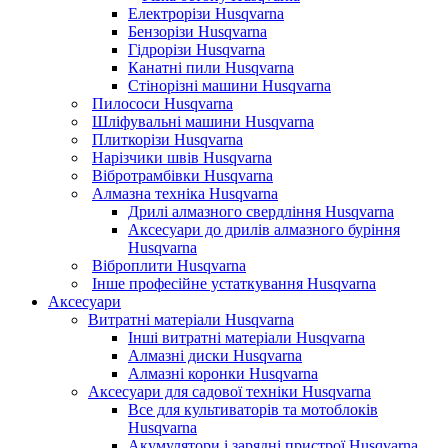
Електрорізи Husqvarna
Бензорізи Husqvarna
Гідрорізи Husqvarna
Канатні пили Husqvarna
Стінорізні машини Husqvarna
Пилососи Husqvarna
Шліфувальні машини Husqvarna
Плиткорізи Husqvarna
Нарізчики швів Husqvarna
Вібротрамбівки Husqvarna
Алмазна техніка Husqvarna
Дрилі алмазного свердління Husqvarna
Аксесуари до дрилів алмазного буріння
Husqvarna
Віброплити Husqvarna
Інше професійне устаткування Husqvarna
Аксесуари
Витратні матеріали Husqvarna
Інші витратні матеріали Husqvarna
Алмазні диски Husqvarna
Алмазні коронки Husqvarna
Аксесуари для садової техніки Husqvarna
Все для культиваторів та мотоблоків
Husqvarna
Акумулятори і зарядні пристрої Husqvarna