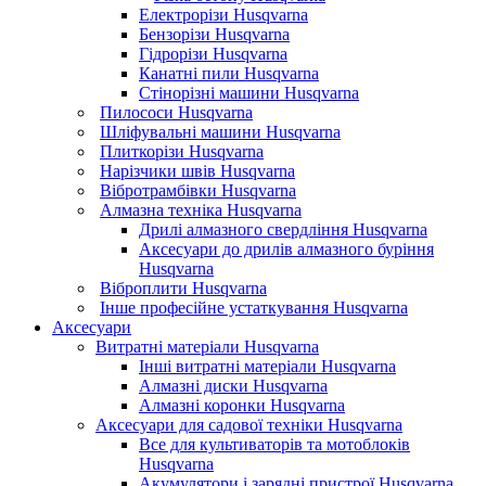
Електрорізи Husqvarna
Бензорізи Husqvarna
Гідрорізи Husqvarna
Канатні пили Husqvarna
Стінорізні машини Husqvarna
Пилососи Husqvarna
Шліфувальні машини Husqvarna
Плиткорізи Husqvarna
Нарізчики швів Husqvarna
Вібротрамбівки Husqvarna
Алмазна техніка Husqvarna
Дрилі алмазного свердління Husqvarna
Аксесуари до дрилів алмазного буріння
Husqvarna
Віброплити Husqvarna
Інше професійне устаткування Husqvarna
Аксесуари
Витратні матеріали Husqvarna
Інші витратні матеріали Husqvarna
Алмазні диски Husqvarna
Алмазні коронки Husqvarna
Аксесуари для садової техніки Husqvarna
Все для культиваторів та мотоблоків
Husqvarna
Акумулятори і зарядні пристрої Husqvarna