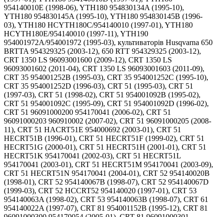
954140010E (1998-06), YTH180 954830134A (1995-10),
YTH180 954830145A (1995-10), YTH180 954830145B (1996-
03), YTH180 HCYTH180C/954140010 (1997-01), YTH180
HCYTH180E/954140010 (1997-11), YTH190
954001972A/954001972 (1995-03), культиваторів Husqvarna 650
BRTTA 954329325 (2003-12), 650 RTT 954329325 (2003-12),
CRT 1350 LS 96093001600 (2009-12), CRT 1350 LS
96093001602 (2011-04), CRT 1350 LS 96093001603 (2011-09),
CRT 35 954001252B (1995-03), CRT 35 954001252C (1995-10),
CRT 35 954001252D (1996-03), CRT 51 (1995-03), CRT 51
(1997-03), CRT 51 (1998-02), CRT 51 954001092B (1995-02),
CRT 51 954001092C (1995-09), CRT 51 954001092D (1996-02),
CRT 51 96091000200 954170041 (2006-02), CRT 51
96091000203 960910002 (2007-02), CRT 51 96091000205 (2008-
11), CRT 51 HACRT51E 954000692 (2003-01), CRT 51
HECRT51B (1996-01), CRT 51 HECRT51F (1999-02), CRT 51
HECRT51G (2000-01), CRT 51 HECRT51H (2001-01), CRT 51
HECRT51K 954170041 (2002-03), CRT 51 HECRT51L
954170041 (2003-01), CRT 51 HECRT51M 954170041 (2003-09),
CRT 51 HECRT51N 954170041 (2004-01), CRT 52 954140020B
(1998-01), CRT 52 954140067B (1998-07), CRT 52 954140067D
(1999-03), CRT 52 HCCRT52 954140020 (1997-01), CRT 53
954140063A (1998-02), CRT 53 954140063B (1998-07), CRT 61
954140022A (1997-07), CRT 81 954001152B (1995-12), CRT 81
96091000300 954170054 (2005-01), CRT 81 96091000301