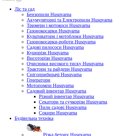
Ліс та сад
Бензопили Husqvarna
Акумуляторні та Електропили Husqvarna
Тримери і мотокоси Husqvarna
Газонокосарки Husqvarna
Культиватори і мотоблоки Husqvarna
Газонокосарки-роботи Husqvarna
Садові пилососи Husqvarna
Кущорізи Husqvarna
Висоторізи Husqvarna
Очисники високого тиску Husqvarna
Трактори та райдери Husqvarna
Снігоприбирачі Husqvarna
Генератори
Мотопомпи Husqvarna
Садовий інвентар Husqvarna
Різний інвентар Husqvarna
Секатори та сучкорізи Husqvarna
Пили садові Husqvarna
Сокири Husqvarna
Будівельна техніка
Різка бетону Husqvarna