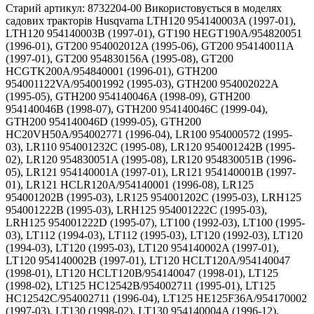
Старий артикул: 8732204-00 Використовується в моделях
садових тракторів Husqvarna LTH120 954140003A (1997-01),
LTH120 954140003B (1997-01), GT190 HEGT190A/954820051
(1996-01), GT200 954002012A (1995-06), GT200 954140011A
(1997-01), GT200 954830156A (1995-08), GT200
HCGTK200A/954840001 (1996-01), GTH200
954001122VA/954001992 (1995-03), GTH200 954002022A
(1995-05), GTH200 954140046A (1998-09), GTH200
954140046B (1998-07), GTH200 954140046C (1999-04),
GTH200 954140046D (1999-05), GTH200
HC20VH50A/954002771 (1996-04), LR100 954000572 (1995-
03), LR110 954001232C (1995-08), LR120 954001242B (1995-
02), LR120 954830051A (1995-08), LR120 954830051B (1996-
05), LR121 954140001A (1997-01), LR121 954140001B (1997-
01), LR121 HCLR120A/954140001 (1996-08), LR125
954001202B (1995-03), LR125 954001202C (1995-03), LRH125
954001222B (1995-03), LRH125 954001222C (1995-03),
LRH125 954001222D (1995-07), LT100 (1992-03), LT100 (1995-
03), LT112 (1994-03), LT112 (1995-03), LT120 (1992-03), LT120
(1994-03), LT120 (1995-03), LT120 954140002A (1997-01),
LT120 954140002B (1997-01), LT120 HCLT120A/954140047
(1998-01), LT120 HCLT120B/954140047 (1998-01), LT125
(1998-02), LT125 HC12542B/954002711 (1995-01), LT125
HC12542C/954002711 (1996-04), LT125 HE125F36A/954170002
(1997-03), LT130 (1998-02), LT130 954140004A (1996-12),