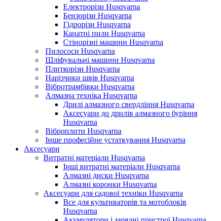
Електрорізи Husqvarna
Бензорізи Husqvarna
Гідрорізи Husqvarna
Канатні пили Husqvarna
Стінорізні машини Husqvarna
Пилососи Husqvarna
Шліфувальні машини Husqvarna
Плиткорізи Husqvarna
Нарізчики швів Husqvarna
Вібротрамбівки Husqvarna
Алмазна техніка Husqvarna
Дрилі алмазного свердління Husqvarna
Аксесуари до дрилів алмазного буріння
Husqvarna
Віброплити Husqvarna
Інше професійне устаткування Husqvarna
Аксесуари
Витратні матеріали Husqvarna
Інші витратні матеріали Husqvarna
Алмазні диски Husqvarna
Алмазні коронки Husqvarna
Аксесуари для садової техніки Husqvarna
Все для культиваторів та мотоблоків
Husqvarna
Акумулятори і зарядні пристрої Husqvarna