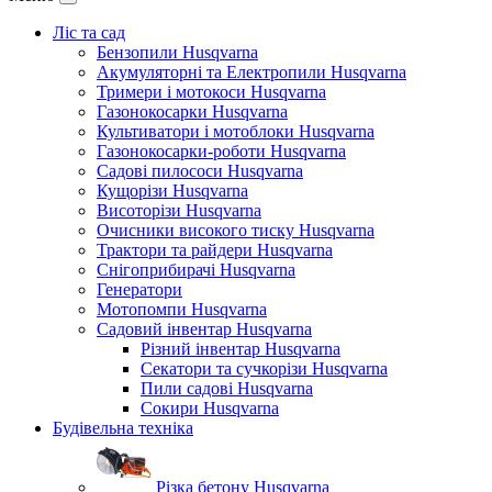
Ліс та сад
Бензопили Husqvarna
Акумуляторні та Електропили Husqvarna
Тримери і мотокоси Husqvarna
Газонокосарки Husqvarna
Культиватори і мотоблоки Husqvarna
Газонокосарки-роботи Husqvarna
Садові пилососи Husqvarna
Кущорізи Husqvarna
Висоторізи Husqvarna
Очисники високого тиску Husqvarna
Трактори та райдери Husqvarna
Снігоприбирачі Husqvarna
Генератори
Мотопомпи Husqvarna
Садовий інвентар Husqvarna
Різний інвентар Husqvarna
Секатори та сучкорізи Husqvarna
Пили садові Husqvarna
Сокири Husqvarna
Будівельна техніка
Різка бетону Husqvarna