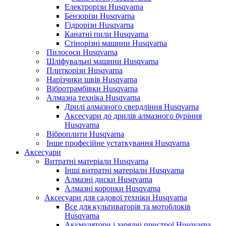
Електрорізи Husqvarna
Бензорізи Husqvarna
Гідрорізи Husqvarna
Канатні пили Husqvarna
Стінорізні машини Husqvarna
Пилососи Husqvarna
Шліфувальні машини Husqvarna
Плиткорізи Husqvarna
Нарізчики швів Husqvarna
Вібротрамбівки Husqvarna
Алмазна техніка Husqvarna
Дрилі алмазного свердління Husqvarna
Аксесуари до дрилів алмазного буріння
Husqvarna
Віброплити Husqvarna
Інше професійне устаткування Husqvarna
Аксесуари
Витратні матеріали Husqvarna
Інші витратні матеріали Husqvarna
Алмазні диски Husqvarna
Алмазні коронки Husqvarna
Аксесуари для садової техніки Husqvarna
Все для культиваторів та мотоблоків
Husqvarna
Акумулятори і зарядні пристрої Husqvarna