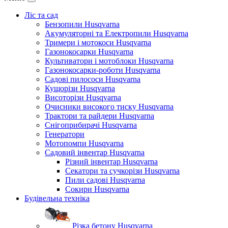
Ліс та сад
Бензопили Husqvarna
Акумуляторні та Електропили Husqvarna
Тримери і мотокоси Husqvarna
Газонокосарки Husqvarna
Культиватори і мотоблоки Husqvarna
Газонокосарки-роботи Husqvarna
Садові пилососи Husqvarna
Кущорізи Husqvarna
Висоторізи Husqvarna
Очисники високого тиску Husqvarna
Трактори та райдери Husqvarna
Снігоприбирачі Husqvarna
Генератори
Мотопомпи Husqvarna
Садовий інвентар Husqvarna
Різний інвентар Husqvarna
Секатори та сучкорізи Husqvarna
Пили садові Husqvarna
Сокири Husqvarna
Будівельна техніка
Різка бетону Husqvarna