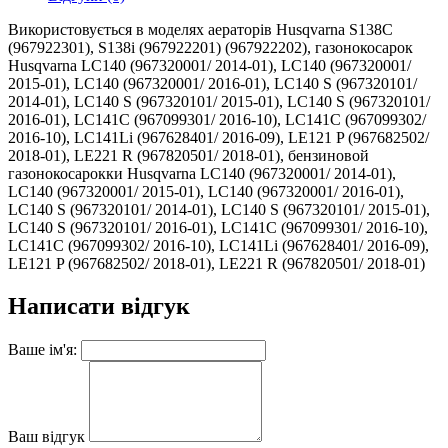
Використовується в моделях аераторів Husqvarna S138C
(967922301), S138i (967922201) (967922202), газонокосарок
Husqvarna LC140 (967320001/ 2014-01), LC140 (967320001/
2015-01), LC140 (967320001/ 2016-01), LC140 S (967320101/
2014-01), LC140 S (967320101/ 2015-01), LC140 S (967320101/
2016-01), LC141C (967099301/ 2016-10), LC141C (967099302/
2016-10), LC141Li (967628401/ 2016-09), LE121 P (967682502/
2018-01), LE221 R (967820501/ 2018-01), бензиновой
газонокосарокки Husqvarna LC140 (967320001/ 2014-01),
LC140 (967320001/ 2015-01), LC140 (967320001/ 2016-01),
LC140 S (967320101/ 2014-01), LC140 S (967320101/ 2015-01),
LC140 S (967320101/ 2016-01), LC141C (967099301/ 2016-10),
LC141C (967099302/ 2016-10), LC141Li (967628401/ 2016-09),
LE121 P (967682502/ 2018-01), LE221 R (967820501/ 2018-01)
Написати відгук
Ваше ім'я:
Ваш відгук