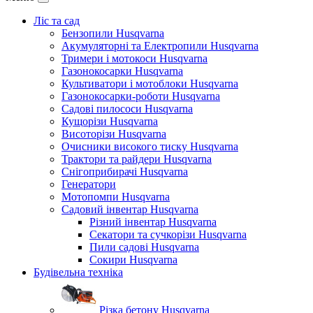
Ліс та сад
Бензопили Husqvarna
Акумуляторні та Електропили Husqvarna
Тримери і мотокоси Husqvarna
Газонокосарки Husqvarna
Культиватори і мотоблоки Husqvarna
Газонокосарки-роботи Husqvarna
Садові пилососи Husqvarna
Кущорізи Husqvarna
Висоторізи Husqvarna
Очисники високого тиску Husqvarna
Трактори та райдери Husqvarna
Снігоприбирачі Husqvarna
Генератори
Мотопомпи Husqvarna
Садовий інвентар Husqvarna
Різний інвентар Husqvarna
Секатори та сучкорізи Husqvarna
Пили садові Husqvarna
Сокири Husqvarna
Будівельна техніка
Різка бетону Husqvarna