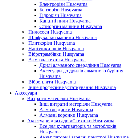
Електрорізи Husqvarna
Бензорізи Husqvarna
Гідрорізи Husqvarna
Канатні пили Husqvarna
Стінорізні машини Husqvarna
Пилососи Husqvarna
Шліфувальні машини Husqvarna
Плиткорізи Husqvarna
Нарізчики швів Husqvarna
Вібротрамбівки Husqvarna
Алмазна техніка Husqvarna
Дрилі алмазного свердління Husqvarna
Аксесуари до дрилів алмазного буріння
Husqvarna
Віброплити Husqvarna
Інше професійне устаткування Husqvarna
Аксесуари
Витратні матеріали Husqvarna
Інші витратні матеріали Husqvarna
Алмазні диски Husqvarna
Алмазні коронки Husqvarna
Аксесуари для садової техніки Husqvarna
Все для культиваторів та мотоблоків
Husqvarna
Акумулятори і зарядні пристрої Husqvarna