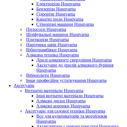
Електрорізи Husqvarna
Бензорізи Husqvarna
Гідрорізи Husqvarna
Канатні пили Husqvarna
Стінорізні машини Husqvarna
Пилососи Husqvarna
Шліфувальні машини Husqvarna
Плиткорізи Husqvarna
Нарізчики швів Husqvarna
Вібротрамбівки Husqvarna
Алмазна техніка Husqvarna
Дрилі алмазного свердління Husqvarna
Аксесуари до дрилів алмазного буріння
Husqvarna
Віброплити Husqvarna
Інше професійне устаткування Husqvarna
Аксесуари
Витратні матеріали Husqvarna
Інші витратні матеріали Husqvarna
Алмазні диски Husqvarna
Алмазні коронки Husqvarna
Аксесуари для садової техніки Husqvarna
Все для культиваторів та мотоблоків
Husqvarna
Акумулятори і зарядні пристрої Husqvarna