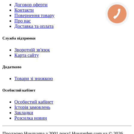
Договор оферти
Контакти
Повернення товару
Про нас
Доставка та оплата
Служба підтримки
Зворотній зв'язок
Карта сайту
Додатково
Товари зі знижкою
Особистий кабінет
Особистий кабінет
Історія замовлень
Закладки
Розсилка новин
Продаємо Нusqvarna з 2001 року! Husgarden.com.ua © 2026