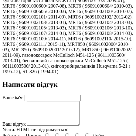
культиваторів McCulloch MCRT55 ( 96091001102/ 2009-01),
MRT6 ( 96091000600/ 2007-08), MRT6 ( 96091000604/ 2010-03),
MRT6 ( 96091000605/ 2010-03), MRT6 ( 96091002100/ 2010-07),
MRT6 ( 96091002101/ 2011-09), MRT6 ( 96091002102/ 2012-02),
MRT6 ( 96091002103/ 2013-01), MRT6 ( 96091002104/ 2013-03),
MRT6 ( 96091002105/ 2013-03), MRT6 ( 96091002106/ 2013-10),
MRT6 ( 96091002107/ 2014-01), MRT6 ( 96091002108/ 2014-03),
MRT6 ( 96091002109/ 2014-11), MRT6 ( 96091002110/ 2015-10),
MRT6 ( 96091002111/ 2015-11), MRT850 ( 96091002000/ 2010-
03), MRT850 ( 96091002001/ 2010-12), MRT850 ( 96091002002/
2011-09), газонокосарок McCulloch M51-125 ( 96111003500/
2013-01), бензиновой газонокосарокки McCulloch M51-125 (
96111003500/ 2013-01), снігоприбиральників Husqvarna 5-21 (
1995-12), ST 826 ( 1994-01)
Написати відгук
Ваше ім'я:
Ваш відгук
Увага:
HTML не підтримується!
Рейтинг
Погано
Добре