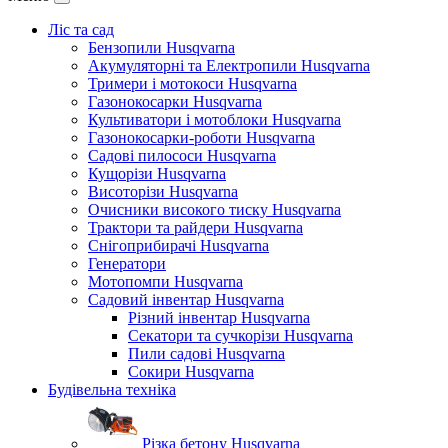
Ліс та сад
Бензопили Husqvarna
Акумуляторні та Електропили Husqvarna
Тримери і мотокоси Husqvarna
Газонокосарки Husqvarna
Культиватори і мотоблоки Husqvarna
Газонокосарки-роботи Husqvarna
Садові пилососи Husqvarna
Кущорізи Husqvarna
Висоторізи Husqvarna
Очисники високого тиску Husqvarna
Трактори та райдери Husqvarna
Снігоприбирачі Husqvarna
Генератори
Мотопомпи Husqvarna
Садовий інвентар Husqvarna
Різний інвентар Husqvarna
Секатори та сучкорізи Husqvarna
Пили садові Husqvarna
Сокири Husqvarna
Будівельна техніка
Різка бетону Husqvarna