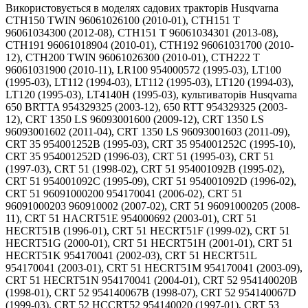
Використовується в моделях садових тракторів Husqvarna
CTH150 TWIN 96061026100 (2010-01), CTH151 T
96061034300 (2012-08), CTH151 T 96061034301 (2013-08),
CTH191 96061018904 (2010-01), CTH192 96061031700 (2010-
12), CTH200 TWIN 96061026300 (2010-01), CTH222 T
96061031900 (2010-11), LR100 954000572 (1995-03), LT100
(1995-03), LT112 (1994-03), LT112 (1995-03), LT120 (1994-03),
LT120 (1995-03), LT4140H (1995-03), культиваторів Husqvarna
650 BRTTA 954329325 (2003-12), 650 RTT 954329325 (2003-
12), CRT 1350 LS 96093001600 (2009-12), CRT 1350 LS
96093001602 (2011-04), CRT 1350 LS 96093001603 (2011-09),
CRT 35 954001252B (1995-03), CRT 35 954001252C (1995-10),
CRT 35 954001252D (1996-03), CRT 51 (1995-03), CRT 51
(1997-03), CRT 51 (1998-02), CRT 51 954001092B (1995-02),
CRT 51 954001092C (1995-09), CRT 51 954001092D (1996-02),
CRT 51 96091000200 954170041 (2006-02), CRT 51
96091000203 960910002 (2007-02), CRT 51 96091000205 (2008-
11), CRT 51 HACRT51E 954000692 (2003-01), CRT 51
HECRT51B (1996-01), CRT 51 HECRT51F (1999-02), CRT 51
HECRT51G (2000-01), CRT 51 HECRT51H (2001-01), CRT 51
HECRT51K 954170041 (2002-03), CRT 51 HECRT51L
954170041 (2003-01), CRT 51 HECRT51M 954170041 (2003-09),
CRT 51 HECRT51N 954170041 (2004-01), CRT 52 954140020B
(1998-01), CRT 52 954140067B (1998-07), CRT 52 954140067D
(1999-03), CRT 52 HCCRT52 954140020 (1997-01), CRT 53