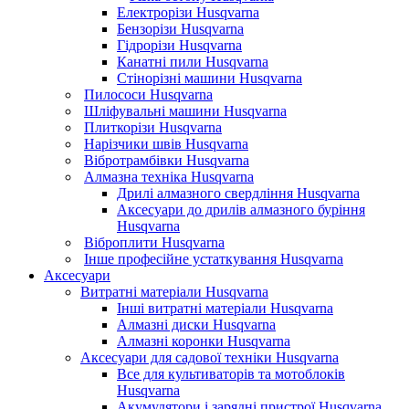
Електрорізи Husqvarna
Бензорізи Husqvarna
Гідрорізи Husqvarna
Канатні пили Husqvarna
Стінорізні машини Husqvarna
Пилососи Husqvarna
Шліфувальні машини Husqvarna
Плиткорізи Husqvarna
Нарізчики швів Husqvarna
Вібротрамбівки Husqvarna
Алмазна техніка Husqvarna
Дрилі алмазного свердління Husqvarna
Аксесуари до дрилів алмазного буріння
Husqvarna
Віброплити Husqvarna
Інше професійне устаткування Husqvarna
Аксесуари
Витратні матеріали Husqvarna
Інші витратні матеріали Husqvarna
Алмазні диски Husqvarna
Алмазні коронки Husqvarna
Аксесуари для садової техніки Husqvarna
Все для культиваторів та мотоблоків
Husqvarna
Акумулятори і зарядні пристрої Husqvarna