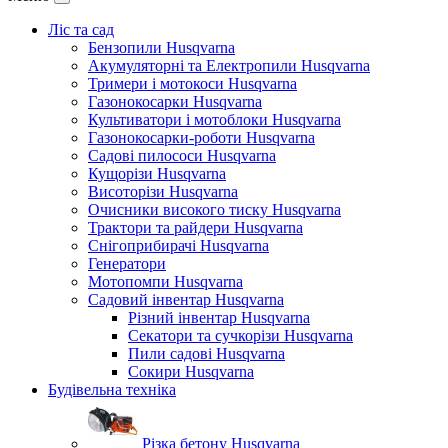
Ліс та сад
Бензопили Husqvarna
Акумуляторні та Електропили Husqvarna
Тримери і мотокоси Husqvarna
Газонокосарки Husqvarna
Культиватори і мотоблоки Husqvarna
Газонокосарки-роботи Husqvarna
Садові пилососи Husqvarna
Кущорізи Husqvarna
Висоторізи Husqvarna
Очисники високого тиску Husqvarna
Трактори та райдери Husqvarna
Снігоприбирачі Husqvarna
Генератори
Мотопомпи Husqvarna
Садовий інвентар Husqvarna
Різний інвентар Husqvarna
Секатори та сучкорізи Husqvarna
Пили садові Husqvarna
Сокири Husqvarna
Будівельна техніка
Різка бетону Husqvarna