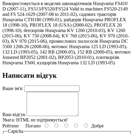
Використовується в моделях швонарізчиків Husqvarna FS410
D (2007-11), FS513/FS520/FS524 Valid to machines FS520-2149
and FS 524-1629 (2007-08 to 2011-02), садових тракторів
Husqvarna CTH180 (1999-01), райдерів Husqvarna PROFLEX
18 (1998-10), PROFLEX 18 (USA) (2000-02), PROFLEX 20
(1998-10), бензорізів Husqvarna KV 1260 (2010-03), KV 1260
(2015-06), KV 750 (2008-04), KV 760 (2015-06), KV 970 (2010-
03), KV 970 (2015-06), промислових пилососів Husqvarna DC
5500 1208-26 (2008-06), мотокос Husqvarna 125 LD (1993-05),
132 LD (1993-05), 142 RB (2000-05), 152 RB (2000-05), мотокос
Jonsered BP2052 (2001-02), BP2053 (2010-01), плиткорізів
Husqvarna TS60, кущорізів Husqvarna 132 LD (1993-05)
Написати відгук
Ваше ім'я:
Ваш відгук
Увага:
HTML не підтримується!
Рейтинг
Погано
Добре
Captcha