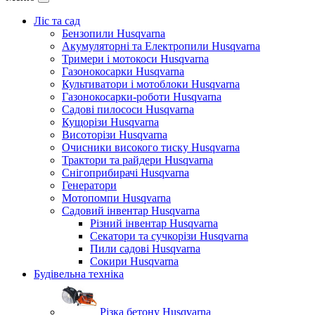
Ліс та сад
Бензопили Husqvarna
Акумуляторні та Електропили Husqvarna
Тримери і мотокоси Husqvarna
Газонокосарки Husqvarna
Культиватори і мотоблоки Husqvarna
Газонокосарки-роботи Husqvarna
Садові пилососи Husqvarna
Кущорізи Husqvarna
Висоторізи Husqvarna
Очисники високого тиску Husqvarna
Трактори та райдери Husqvarna
Снігоприбирачі Husqvarna
Генератори
Мотопомпи Husqvarna
Садовий інвентар Husqvarna
Різний інвентар Husqvarna
Секатори та сучкорізи Husqvarna
Пили садові Husqvarna
Сокири Husqvarna
Будівельна техніка
Різка бетону Husqvarna