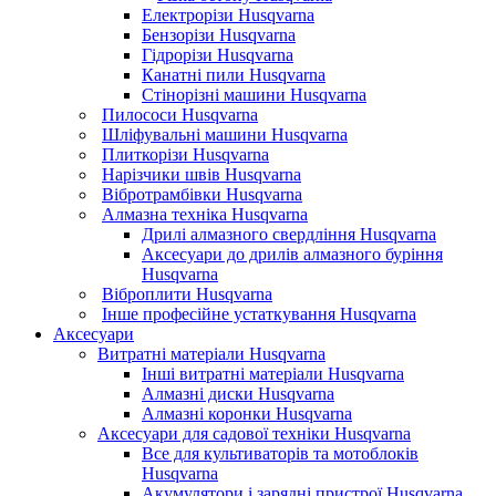
Електрорізи Husqvarna
Бензорізи Husqvarna
Гідрорізи Husqvarna
Канатні пили Husqvarna
Стінорізні машини Husqvarna
Пилососи Husqvarna
Шліфувальні машини Husqvarna
Плиткорізи Husqvarna
Нарізчики швів Husqvarna
Вібротрамбівки Husqvarna
Алмазна техніка Husqvarna
Дрилі алмазного свердління Husqvarna
Аксесуари до дрилів алмазного буріння
Husqvarna
Віброплити Husqvarna
Інше професійне устаткування Husqvarna
Аксесуари
Витратні матеріали Husqvarna
Інші витратні матеріали Husqvarna
Алмазні диски Husqvarna
Алмазні коронки Husqvarna
Аксесуари для садової техніки Husqvarna
Все для культиваторів та мотоблоків
Husqvarna
Акумулятори і зарядні пристрої Husqvarna