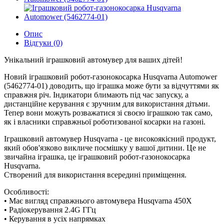
Опис
Відгуки (0)
Унікальний іграшковий автомувер для ваших дітей!
Новий іграшковий робот-газонокосарка Husqvarna Automower
(5462774-01) доводить, що іграшка може бути за відчуттями як
справжня річ. Індикатори блимають під час запуску, а
дистанційне керування є зручним для використання дітьми.
Тепер вони можуть розважатися зі своєю іграшкою так само,
як і власники справжньої роботизованої косарки на газоні.
Іграшковий автомувер Husqvarna - це високоякісний продукт,
який обов'язково викличе посмішку у вашої дитини. Це не
звичайна іграшка, це іграшковий робот-газонокосарка
Husqvarna.
Створений для використання всередині приміщення.
Особливості:
• Має вигляд справжнього автомувера Husqvarna 450X
• Радіокерування 2.4G ГГц
• Керування в усіх напрямках