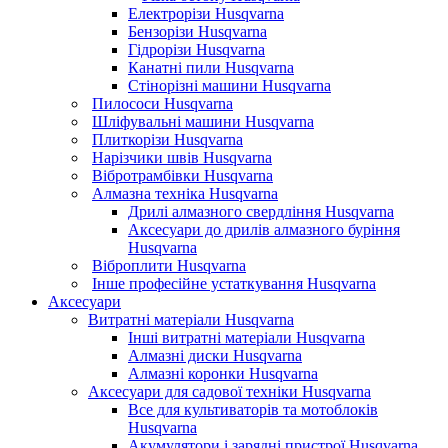
Електрорізи Husqvarna
Бензорізи Husqvarna
Гідрорізи Husqvarna
Канатні пили Husqvarna
Стінорізні машини Husqvarna
Пилососи Husqvarna
Шліфувальні машини Husqvarna
Плиткорізи Husqvarna
Нарізчики швів Husqvarna
Вібротрамбівки Husqvarna
Алмазна техніка Husqvarna
Дрилі алмазного свердління Husqvarna
Аксесуари до дрилів алмазного буріння
Husqvarna
Віброплити Husqvarna
Інше професійне устаткування Husqvarna
Аксесуари
Витратні матеріали Husqvarna
Інші витратні матеріали Husqvarna
Алмазні диски Husqvarna
Алмазні коронки Husqvarna
Аксесуари для садової техніки Husqvarna
Все для культиваторів та мотоблоків
Husqvarna
Акумулятори і зарядні пристрої Husqvarna