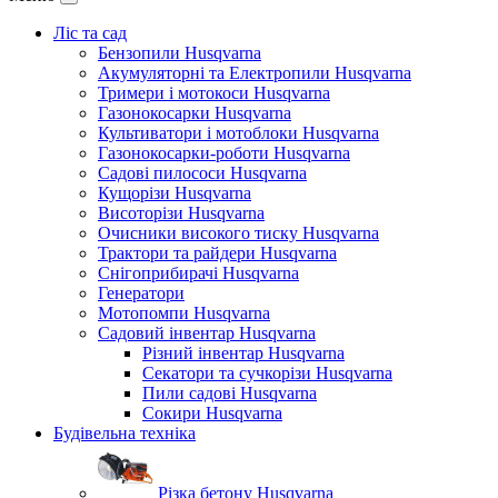
Ліс та сад
Бензопили Husqvarna
Акумуляторні та Електропили Husqvarna
Тримери і мотокоси Husqvarna
Газонокосарки Husqvarna
Культиватори і мотоблоки Husqvarna
Газонокосарки-роботи Husqvarna
Садові пилососи Husqvarna
Кущорізи Husqvarna
Висоторізи Husqvarna
Очисники високого тиску Husqvarna
Трактори та райдери Husqvarna
Снігоприбирачі Husqvarna
Генератори
Мотопомпи Husqvarna
Садовий інвентар Husqvarna
Різний інвентар Husqvarna
Секатори та сучкорізи Husqvarna
Пили садові Husqvarna
Сокири Husqvarna
Будівельна техніка
Різка бетону Husqvarna