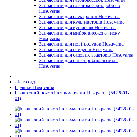
Запчастини для газонокосарок роботів
Husqvarna
Запчастини для електропил Husqvarna
Запчастини для культиваторів Husqvarna
Запчастини для кущорізів Husqvarna
Запчастини для мийок високого тиску
Husqvarna
Запчастини для повітродувок Husqvarna
Запчастини для райдерів Husqvarna
Запчастини для садових тракторів Husqvarna
Запчастини для снігоприбиральників
Husqvarna
Ліс та сад
Іграшки Husqvarna
Іграшковий пояс з інструментами Husqvarna (5472801-
01)