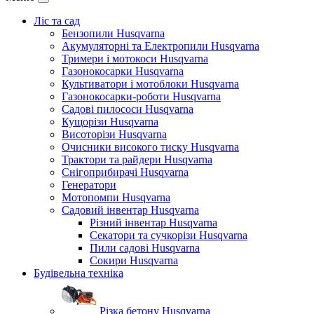
Ліс та сад
Бензопили Husqvarna
Акумуляторні та Електропили Husqvarna
Тримери і мотокоси Husqvarna
Газонокосарки Husqvarna
Культиватори і мотоблоки Husqvarna
Газонокосарки-роботи Husqvarna
Садові пилососи Husqvarna
Кущорізи Husqvarna
Висоторізи Husqvarna
Очисники високого тиску Husqvarna
Трактори та райдери Husqvarna
Снігоприбирачі Husqvarna
Генератори
Мотопомпи Husqvarna
Садовий інвентар Husqvarna
Різний інвентар Husqvarna
Секатори та сучкорізи Husqvarna
Пили садові Husqvarna
Сокири Husqvarna
Будівельна техніка
Різка бетону Husqvarna