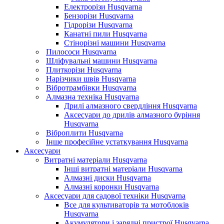
Електрорізи Husqvarna
Бензорізи Husqvarna
Гідрорізи Husqvarna
Канатні пили Husqvarna
Стінорізні машини Husqvarna
Пилососи Husqvarna
Шліфувальні машини Husqvarna
Плиткорізи Husqvarna
Нарізчики швів Husqvarna
Вібротрамбівки Husqvarna
Алмазна техніка Husqvarna
Дрилі алмазного свердління Husqvarna
Аксесуари до дрилів алмазного буріння
Husqvarna
Віброплити Husqvarna
Інше професійне устаткування Husqvarna
Аксесуари
Витратні матеріали Husqvarna
Інші витратні матеріали Husqvarna
Алмазні диски Husqvarna
Алмазні коронки Husqvarna
Аксесуари для садової техніки Husqvarna
Все для культиваторів та мотоблоків
Husqvarna
Акумулятори і зарядні пристрої Husqvarna