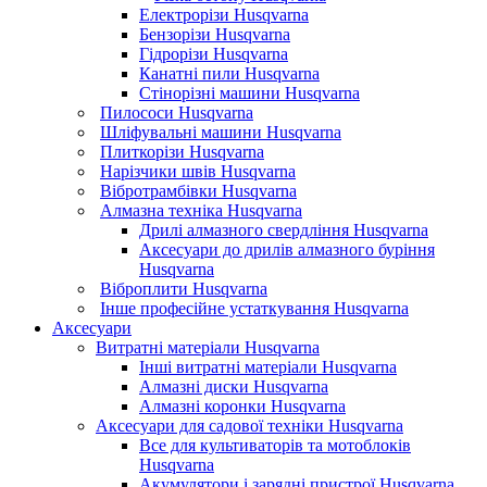
Електрорізи Husqvarna
Бензорізи Husqvarna
Гідрорізи Husqvarna
Канатні пили Husqvarna
Стінорізні машини Husqvarna
Пилососи Husqvarna
Шліфувальні машини Husqvarna
Плиткорізи Husqvarna
Нарізчики швів Husqvarna
Вібротрамбівки Husqvarna
Алмазна техніка Husqvarna
Дрилі алмазного свердління Husqvarna
Аксесуари до дрилів алмазного буріння
Husqvarna
Віброплити Husqvarna
Інше професійне устаткування Husqvarna
Аксесуари
Витратні матеріали Husqvarna
Інші витратні матеріали Husqvarna
Алмазні диски Husqvarna
Алмазні коронки Husqvarna
Аксесуари для садової техніки Husqvarna
Все для культиваторів та мотоблоків
Husqvarna
Акумулятори і зарядні пристрої Husqvarna