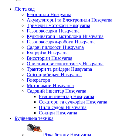
Ліс та сад
Бензопили Husqvarna
Акумуляторні та Електропили Husqvarna
Тримери і мотокоси Husqvarna
Газонокосарки Husqvarna
Культиватори і мотоблоки Husqvarna
Газонокосарки-роботи Husqvarna
Садові пилососи Husqvarna
Кущорізи Husqvarna
Висоторізи Husqvarna
Очисники високого тиску Husqvarna
Трактори та райдери Husqvarna
Снігоприбирачі Husqvarna
Генератори
Мотопомпи Husqvarna
Садовий інвентар Husqvarna
Різний інвентар Husqvarna
Секатори та сучкорізи Husqvarna
Пили садові Husqvarna
Сокири Husqvarna
Будівельна техніка
Різка бетону Husqvarna