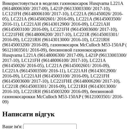
Використовується в моделях газонокосарок Husqvarna L221A
(96148006300/ 2017-09), L421P (96133003300/ 2017-10),
LC121FH (96148006100/ 2017-10), LC221A (961450026/ 2016-
05), LC221A (96145002601/ 2016-09), LC221A (96145003500/
2016-11), LC221AH (96143012900/ 2016-09), LC221AH
(96145003100/ 2016-09), LC221FH (96145003600/ 2017-10),
LC221FHE (96148006200/ 2017-10), LC221R (96145003301/
2016-09), LC221RH (96143013000/ 2016-10), LC221RH
(96145003200/ 2016-09), газонокосарок McCulloch M53-150AP (
96121003501/ 2016-09), бензиновой газонокосарокки
Husqvarna L221A (96148006300/ 2017-09), L421P (96133003300/
2017-10), LC121FH (96148006100/ 2017-10), LC221A
(961450026/ 2016-05), LC221A (96145002601/ 2016-09),
LC221A (96145003500/ 2016-11), LC221AH (96143012900/
2016-09), LC221AH (96145003100/ 2016-09), LC221FH
(96145003600/ 2017-10), LC221FHE (96148006200/ 2017-10),
LC221R (96145003301/ 2016-09), LC221RH (96143013000/
2016-10), LC221RH (96145003200/ 2016-09), бензиновой
газонокосарокки McCulloch M53-150AP ( 96121003501/ 2016-
09)
Написати відгук
Ваше ім'я: