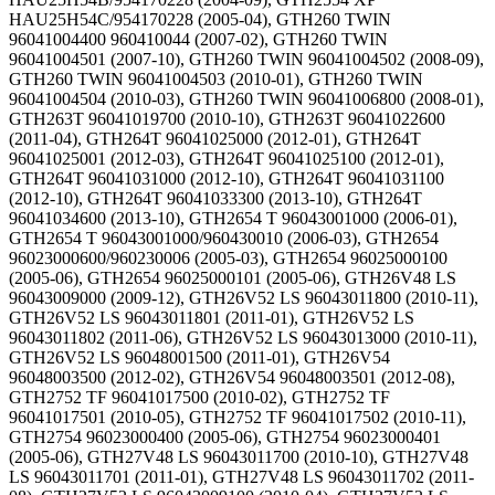
HAU25H54C/954170228 (2005-04), GTH260 TWIN
96041004400 960410044 (2007-02), GTH260 TWIN
96041004501 (2007-10), GTH260 TWIN 96041004502 (2008-09),
GTH260 TWIN 96041004503 (2010-01), GTH260 TWIN
96041004504 (2010-03), GTH260 TWIN 96041006800 (2008-01),
GTH263T 96041019700 (2010-10), GTH263T 96041022600
(2011-04), GTH264T 96041025000 (2012-01), GTH264T
96041025001 (2012-03), GTH264T 96041025100 (2012-01),
GTH264T 96041031000 (2012-10), GTH264T 96041031100
(2012-10), GTH264T 96041033300 (2013-10), GTH264T
96041034600 (2013-10), GTH2654 T 96043001000 (2006-01),
GTH2654 T 96043001000/960430010 (2006-03), GTH2654
96023000600/960230006 (2005-03), GTH2654 96025000100
(2005-06), GTH2654 96025000101 (2005-06), GTH26V48 LS
96043009000 (2009-12), GTH26V52 LS 96043011800 (2010-11),
GTH26V52 LS 96043011801 (2011-01), GTH26V52 LS
96043011802 (2011-06), GTH26V52 LS 96043013000 (2010-11),
GTH26V52 LS 96048001500 (2011-01), GTH26V54
96048003500 (2012-02), GTH26V54 96048003501 (2012-08),
GTH2752 TF 96041017500 (2010-02), GTH2752 TF
96041017501 (2010-05), GTH2752 TF 96041017502 (2010-11),
GTH2754 96023000400 (2005-06), GTH2754 96023000401
(2005-06), GTH27V48 LS 96043011700 (2010-10), GTH27V48
LS 96043011701 (2011-01), GTH27V48 LS 96043011702 (2011-