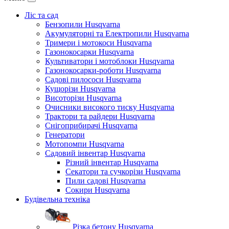
Ліс та сад
Бензопили Husqvarna
Акумуляторні та Електропили Husqvarna
Тримери і мотокоси Husqvarna
Газонокосарки Husqvarna
Культиватори і мотоблоки Husqvarna
Газонокосарки-роботи Husqvarna
Садові пилососи Husqvarna
Кущорізи Husqvarna
Висоторізи Husqvarna
Очисники високого тиску Husqvarna
Трактори та райдери Husqvarna
Снігоприбирачі Husqvarna
Генератори
Мотопомпи Husqvarna
Садовий інвентар Husqvarna
Різний інвентар Husqvarna
Секатори та сучкорізи Husqvarna
Пили садові Husqvarna
Сокири Husqvarna
Будівельна техніка
Різка бетону Husqvarna