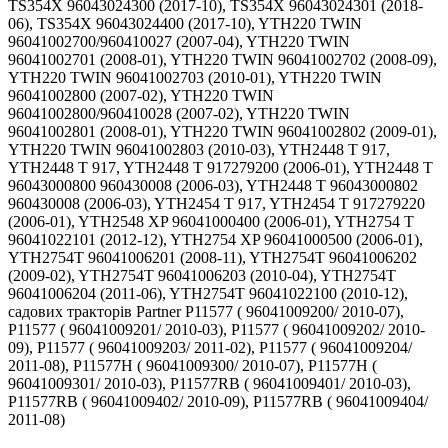
TS354X 96043024300 (2017-10), TS354X 96043024301 (2018-
06), TS354X 96043024400 (2017-10), YTH220 TWIN
96041002700/960410027 (2007-04), YTH220 TWIN
96041002701 (2008-01), YTH220 TWIN 96041002702 (2008-09),
YTH220 TWIN 96041002703 (2010-01), YTH220 TWIN
96041002800 (2007-02), YTH220 TWIN
96041002800/960410028 (2007-02), YTH220 TWIN
96041002801 (2008-01), YTH220 TWIN 96041002802 (2009-01),
YTH220 TWIN 96041002803 (2010-03), YTH2448 T 917,
YTH2448 T 917, YTH2448 T 917279200 (2006-01), YTH2448 T
96043000800 960430008 (2006-03), YTH2448 T 96043000802
960430008 (2006-03), YTH2454 T 917, YTH2454 T 917279220
(2006-01), YTH2548 XP 96041000400 (2006-01), YTH2754 T
96041022101 (2012-12), YTH2754 XP 96041000500 (2006-01),
YTH2754T 96041006201 (2008-11), YTH2754T 96041006202
(2009-02), YTH2754T 96041006203 (2010-04), YTH2754T
96041006204 (2011-06), YTH2754T 96041022100 (2010-12),
садових тракторів Partner P11577 ( 96041009200/ 2010-07),
P11577 ( 96041009201/ 2010-03), P11577 ( 96041009202/ 2010-
09), P11577 ( 96041009203/ 2011-02), P11577 ( 96041009204/
2011-08), P11577H ( 96041009300/ 2010-07), P11577H (
96041009301/ 2010-03), P11577RB ( 96041009401/ 2010-03),
P11577RB ( 96041009402/ 2010-09), P11577RB ( 96041009404/
2011-08)