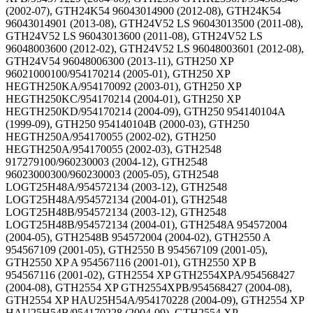
(2002-07), GTH24K54 96043014900 (2012-08), GTH24K54
96043014901 (2013-08), GTH24V52 LS 96043013500 (2011-08),
GTH24V52 LS 96043013600 (2011-08), GTH24V52 LS
96048003600 (2012-02), GTH24V52 LS 96048003601 (2012-08),
GTH24V54 96048006300 (2013-11), GTH250 XP
96021000100/954170214 (2005-01), GTH250 XP
HEGTH250KA/954170092 (2003-01), GTH250 XP
HEGTH250KC/954170214 (2004-01), GTH250 XP
HEGTH250KD/954170214 (2004-09), GTH250 954140104A
(1999-09), GTH250 954140104B (2000-03), GTH250
HEGTH250A/954170055 (2002-02), GTH250
HEGTH250A/954170055 (2002-03), GTH2548
917279100/960230003 (2004-12), GTH2548
96023000300/960230003 (2005-05), GTH2548
LOGT25H48A/954572134 (2003-12), GTH2548
LOGT25H48A/954572134 (2004-01), GTH2548
LOGT25H48B/954572134 (2003-12), GTH2548
LOGT25H48B/954572134 (2004-01), GTH2548A 954572004
(2004-05), GTH2548B 954572004 (2004-02), GTH2550 A
954567109 (2001-05), GTH2550 B 954567109 (2001-05),
GTH2550 XP A 954567116 (2001-01), GTH2550 XP B
954567116 (2001-02), GTH2554 XP GTH2554XPA/954568427
(2004-08), GTH2554 XP GTH2554XPB/954568427 (2004-08),
GTH2554 XP HAU25H54A/954170228 (2004-09), GTH2554 XP
HAU25H54B/954170228 (2004-09), GTH2554 XP