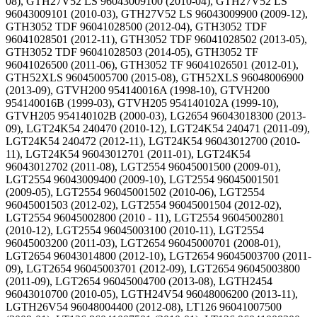
08), GTH27V52 LS 96043009100 (2010-04), GTH27V52 LS
96043009101 (2010-03), GTH27V52 LS 96043009900 (2009-12),
GTH3052 TDF 96041028500 (2012-04), GTH3052 TDF
96041028501 (2012-11), GTH3052 TDF 96041028502 (2013-05),
GTH3052 TDF 96041028503 (2014-05), GTH3052 TF
96041026500 (2011-06), GTH3052 TF 96041026501 (2012-01),
GTH52XLS 96045005700 (2015-08), GTH52XLS 96048006900
(2013-09), GTVH200 954140016A (1998-10), GTVH200
954140016B (1999-03), GTVH205 954140102A (1999-10),
GTVH205 954140102B (2000-03), LG2654 96043018300 (2013-
09), LGT24K54 240470 (2010-12), LGT24K54 240471 (2011-09),
LGT24K54 240472 (2012-11), LGT24K54 96043012700 (2010-
11), LGT24K54 96043012701 (2011-01), LGT24K54
96043012702 (2011-08), LGT2554 96045001500 (2009-01),
LGT2554 96043009400 (2009-10), LGT2554 96045001501
(2009-05), LGT2554 96045001502 (2010-06), LGT2554
96045001503 (2012-02), LGT2554 96045001504 (2012-02),
LGT2554 96045002800 (2010 - 11), LGT2554 96045002801
(2010-12), LGT2554 96045003100 (2010-11), LGT2554
96045003200 (2011-03), LGT2654 96045000701 (2008-01),
LGT2654 96043014800 (2012-10), LGT2654 96045003700 (2011-
09), LGT2654 96045003701 (2012-09), LGT2654 96045003800
(2011-09), LGT2654 96045004700 (2013-08), LGTH2454
96043010700 (2010-05), LGTH24V54 96048006200 (2013-11),
LGTH26V54 96048004400 (2012-08), LT126 96041007500