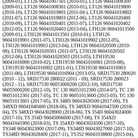
(2009-01), LT126 96041007501 (2010-01), LT126 96041008300
(2009-01), LT126 96041008301 (2010-01), LT126 96041019800
(2010-10), LT126 96041019801 (2011-04 ), LT126 96041019802
(2011-07), LT126 96041019803 (2012-06), LT126 96041020400
(2010-09), LT126 96041020401 (2011-07), LT126 96041020402
(2012-05), LT126 96041020403 (2013-04), LTH126 96041013500
(2009-01), LTH126 96041013501 (2010-01), LTH126
96041019901 (2011-07), LTH126 96041019902 (2012-05),
LTH126 96041019903 (2013-04), LTH126 96041020500 (2010-
08), LTH126 96041020501 (2011-07), LTH126 96041020502
(2012-06), LTH126 96041020503 (2013-05), LTH19530
96041016900 (2010-02), LTH19530 96041016901 (2010-08),
LTH19530 96041016902 (2011-01), LTH19530 96041016903
(2011-06), LTH19530 96041016904 (2013-05), SRD17530 280020
(2010 - 12), SRD17530 280022 (2011 - 09), SRD17530 280023
(2012 - 11), SRD17530 96053000200 (2012-10), SRD17530
96055000200 (2012-10), TC 130 96051012300 (2014-07), TC 130
96051012301 (2017-05), TC 130 96051013600 (2015-03), TC 130
96051013601 (2017-05), TS 348D 96043026500 (2017-09), TS
348XD 96041040400 (2018-06), TS 348XD 96041042500 (2018-
04), TS 348XD 96043028900 (2018-06), TS 354D 96043024000
(2017-10), TS 354D 96045006600 (2017-08), TS 354XD
96041041900 (2018-03), TS 354XD 96043024500 (2017-10),
TS348 96043023900 (2017-09), TS348D 96043027000 (2017-10),
TS348D 96043028400 (2017-11), TS352 96041038800 (2015-04),