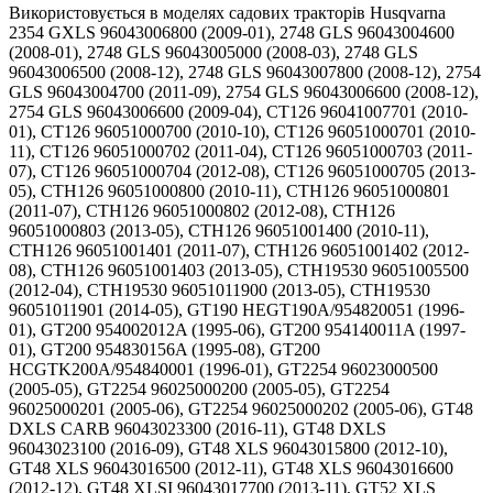
Використовується в моделях садових тракторів Husqvarna
2354 GXLS 96043006800 (2009-01), 2748 GLS 96043004600
(2008-01), 2748 GLS 96043005000 (2008-03), 2748 GLS
96043006500 (2008-12), 2748 GLS 96043007800 (2008-12), 2754
GLS 96043004700 (2011-09), 2754 GLS 96043006600 (2008-12),
2754 GLS 96043006600 (2009-04), CT126 96041007701 (2010-
01), CT126 96051000700 (2010-10), CT126 96051000701 (2010-
11), CT126 96051000702 (2011-04), CT126 96051000703 (2011-
07), CT126 96051000704 (2012-08), CT126 96051000705 (2013-
05), CTH126 96051000800 (2010-11), CTH126 96051000801
(2011-07), CTH126 96051000802 (2012-08), CTH126
96051000803 (2013-05), CTH126 96051001400 (2010-11),
CTH126 96051001401 (2011-07), CTH126 96051001402 (2012-
08), CTH126 96051001403 (2013-05), CTH19530 96051005500
(2012-04), CTH19530 96051011900 (2013-05), CTH19530
96051011901 (2014-05), GT190 HEGT190A/954820051 (1996-
01), GT200 954002012A (1995-06), GT200 954140011A (1997-
01), GT200 954830156A (1995-08), GT200
HCGTK200A/954840001 (1996-01), GT2254 96023000500
(2005-05), GT2254 96025000200 (2005-05), GT2254
96025000201 (2005-06), GT2254 96025000202 (2005-06), GT48
DXLS CARB 96043023300 (2016-11), GT48 DXLS
96043023100 (2016-09), GT48 XLS 96043015800 (2012-10),
GT48 XLS 96043016500 (2012-11), GT48 XLS 96043016600
(2012-12), GT48 XLSI 96043017700 (2013-11), GT52 XLS