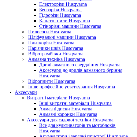
Електрорізи Husqvarna
Бензорізи Husqvarna
Гідрорізи Husqvarna
Канатні пили Husqvarna
Стінорізні машини Husqvarna
Пилососи Husqvarna
Шліфувальні машини Husqvarna
Плиткорізи Husqvarna
Нарізчики швів Husqvarna
Вібротрамбівки Husqvarna
Алмазна техніка Husqvarna
Дрилі алмазного свердління Husqvarna
Аксесуари до дрилів алмазного буріння
Husqvarna
Віброплити Husqvarna
Інше професійне устаткування Husqvarna
Аксесуари
Витратні матеріали Husqvarna
Інші витратні матеріали Husqvarna
Алмазні диски Husqvarna
Алмазні коронки Husqvarna
Аксесуари для садової техніки Husqvarna
Все для культиваторів та мотоблоків
Husqvarna
Акумулятори і зарядні пристрої Husqvarna