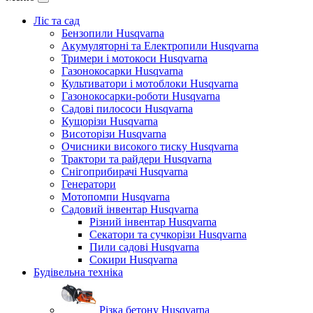
Ліс та сад
Бензопили Husqvarna
Акумуляторні та Електропили Husqvarna
Тримери і мотокоси Husqvarna
Газонокосарки Husqvarna
Культиватори і мотоблоки Husqvarna
Газонокосарки-роботи Husqvarna
Садові пилососи Husqvarna
Кущорізи Husqvarna
Висоторізи Husqvarna
Очисники високого тиску Husqvarna
Трактори та райдери Husqvarna
Снігоприбирачі Husqvarna
Генератори
Мотопомпи Husqvarna
Садовий інвентар Husqvarna
Різний інвентар Husqvarna
Секатори та сучкорізи Husqvarna
Пили садові Husqvarna
Сокири Husqvarna
Будівельна техніка
Різка бетону Husqvarna