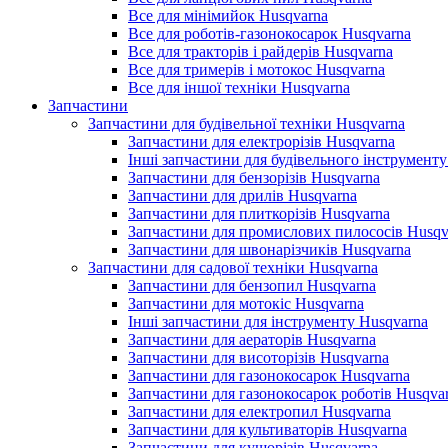
Все для мінімийок Husqvarna
Все для роботів-газонокосарок Husqvarna
Все для тракторів і райдерів Husqvarna
Все для тримерів і мотокос Husqvarna
Все для іншої техніки Husqvarna
Запчастини
Запчастини для будівельної техніки Husqvarna
Запчастини для електрорізів Husqvarna
Інші запчастини для будівельного інструменту
Запчастини для бензорізів Husqvarna
Запчастини для дрилів Husqvarna
Запчастини для плиткорізів Husqvarna
Запчастини для промислових пилососів Husqv
Запчастини для швонарізчиків Husqvarna
Запчастини для садової техніки Husqvarna
Запчастини для бензопил Husqvarna
Запчастини для мотокіс Husqvarna
Інші запчастини для інструменту Husqvarna
Запчастини для аераторів Husqvarna
Запчастини для висоторізів Husqvarna
Запчастини для газонокосарок Husqvarna
Запчастини для газонокосарок роботів Husqva
Запчастини для електропил Husqvarna
Запчастини для культиваторів Husqvarna
Запчастини для кущорізів Husqvarna