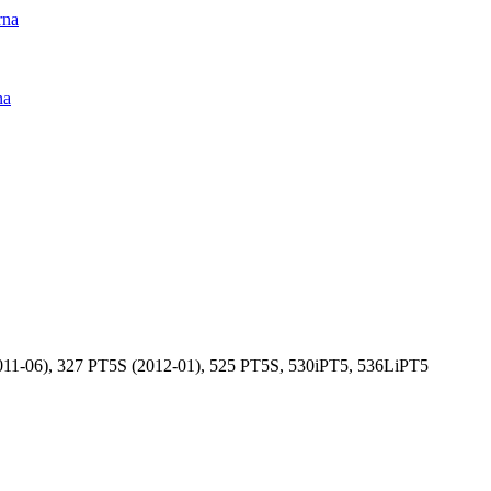
rna
na
11-06), 327 PT5S (2012-01), 525 PT5S, 530iPT5, 536LiPT5