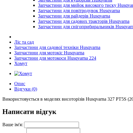
Запчастини для мийок високого тиску Husqva
Запчастини для повітродувок Husqvarna
Запчастини для райдерів Husqvarna
Запчастини для садових тракторів Husqvarna
Запчастини для снігоприбиральників Husqvar
Ліс та сад
Запчастини для садової техніки Husqvarna
Запчастини для мотокіс Husqvarna
Запчастини для мотокоси Husqvarna 224
Хомут
Опис
Відгуки (0)
Використовується в моделях висоторізів Husqvarna 327 PT5S (20
Написати відгук
Ваше ім'я: