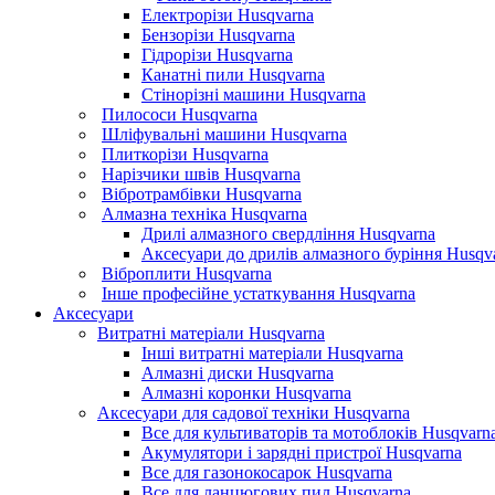
Електрорізи Husqvarna
Бензорізи Husqvarna
Гідрорізи Husqvarna
Канатні пили Husqvarna
Стінорізні машини Husqvarna
Пилососи Husqvarna
Шліфувальні машини Husqvarna
Плиткорізи Husqvarna
Нарізчики швів Husqvarna
Вібротрамбівки Husqvarna
Алмазна техніка Husqvarna
Дрилі алмазного свердління Husqvarna
Аксесуари до дрилів алмазного буріння Husqv
Віброплити Husqvarna
Інше професійне устаткування Husqvarna
Аксесуари
Витратні матеріали Husqvarna
Інші витратні матеріали Husqvarna
Алмазні диски Husqvarna
Алмазні коронки Husqvarna
Аксесуари для садової техніки Husqvarna
Все для культиваторів та мотоблоків Husqvarn
Акумулятори і зарядні пристрої Husqvarna
Все для газонокосарок Husqvarna
Все для ланцюгових пил Husqvarna