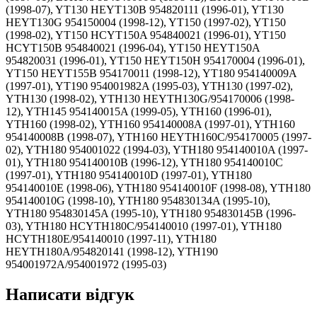
(1998-07), YT130 HEYT130B 954820111 (1996-01), YT130
HEYT130G 954150004 (1998-12), YT150 (1997-02), YT150
(1998-02), YT150 HCYT150A 954840021 (1996-01), YT150
HCYT150B 954840021 (1996-04), YT150 HEYT150A
954820031 (1996-01), YT150 HEYT150H 954170004 (1996-01),
YT150 HEYT155B 954170011 (1998-12), YT180 954140009A
(1997-01), YT190 954001982A (1995-03), YTH130 (1997-02),
YTH130 (1998-02), YTH130 HEYTH130G/954170006 (1998-
12), YTH145 954140015A (1999-05), YTH160 (1996-01),
YTH160 (1998-02), YTH160 954140008A (1997-01), YTH160
954140008B (1998-07), YTH160 HEYTH160C/954170005 (1997-
02), YTH180 954001022 (1994-03), YTH180 954140010A (1997-
01), YTH180 954140010B (1996-12), YTH180 954140010C
(1997-01), YTH180 954140010D (1997-01), YTH180
954140010E (1998-06), YTH180 954140010F (1998-08), YTH180
954140010G (1998-10), YTH180 954830134A (1995-10),
YTH180 954830145A (1995-10), YTH180 954830145B (1996-
03), YTH180 HCYTH180C/954140010 (1997-01), YTH180
HCYTH180E/954140010 (1997-11), YTH180
HEYTH180A/954820141 (1998-12), YTH190
954001972A/954001972 (1995-03)
Написати відгук