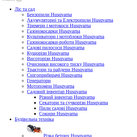
Ліс та сад
Бензопили Husqvarna
Акумуляторні та Електропили Husqvarna
Тримери і мотокоси Husqvarna
Газонокосарки Husqvarna
Культиватори і мотоблоки Husqvarna
Газонокосарки-роботи Husqvarna
Садові пилососи Husqvarna
Кущорізи Husqvarna
Висоторізи Husqvarna
Очисники високого тиску Husqvarna
Трактори та райдери Husqvarna
Снігоприбирачі Husqvarna
Генератори
Мотопомпи Husqvarna
Садовий інвентар Husqvarna
Різний інвентар Husqvarna
Секатори та сучкорізи Husqvarna
Пили садові Husqvarna
Сокири Husqvarna
Будівельна техніка
Різка бетону Husqvarna