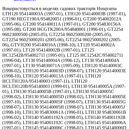
Використовується в моделях садових тракторів Husqvarna
LTH120 954140003A (1997-01), LTH120 954140003B (1997-01),
GT190 HEGT190A/954820051 (1996-01), GT200 954002012A
(1995-06), GT200 954140011A (1997-01), GT200 954830156A
(1995-08), GT200 HCGTK200A/954840001 (1996-01), GT2254
96023000500 (2005-05), GT2254 96025000200 (2005-05),
GT2254 96025000201 (2005-06), GT2254 96025000202 (2005-
06), GTVH200 954140016A (1998-10), LT120 954140002A
(1997-01), LT120 954140002B (1997-01), LT125
HC12542B/954002711 (1995-01), LT125 HC12542C/954002711
(1996-04), LT130 954140004A (1996-12), LT130 954140004A
(1997-01), LT130 954830071A (1995-09), LTH120 954140003C
(1998-02), LTH120 954140003D (1998-07), LTH120 954140003E
(1998-10), LTH120 954140013A (1997-01), LTH120
HCLTH120A/954140003 (1997-11), LTH120
HCLTH120B/954140003 (1999-01), LTH130 954140005A (1997-
01), LTH130 954140005B (1997-01), LTH130 954140005C
(1998-02), LTH130 954140005D (1998-02), LTH130 954140005E
(1997-10), LTH130 954140005F (1998-07), LTH130 954140005G
(1998-07), LTH130 954140005H (1998-07), LTH130 954140005J
(1998-10), LTH130 954830061A (1996-01), LTH130 954830061B
(1996-02), LTH140 954001192A (1998-05), LTH140 954001192B
(1998-05), LTH140 954001192C (1998-05), LTH145 954140006A
(1997-01), LTH145 954140006C (1998-02), LTH145 954140006D