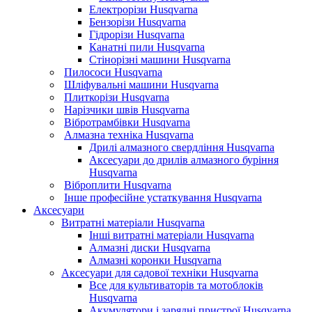
Електрорізи Husqvarna
Бензорізи Husqvarna
Гідрорізи Husqvarna
Канатні пили Husqvarna
Стінорізні машини Husqvarna
Пилососи Husqvarna
Шліфувальні машини Husqvarna
Плиткорізи Husqvarna
Нарізчики швів Husqvarna
Вібротрамбівки Husqvarna
Алмазна техніка Husqvarna
Дрилі алмазного свердління Husqvarna
Аксесуари до дрилів алмазного буріння
Husqvarna
Віброплити Husqvarna
Інше професійне устаткування Husqvarna
Аксесуари
Витратні матеріали Husqvarna
Інші витратні матеріали Husqvarna
Алмазні диски Husqvarna
Алмазні коронки Husqvarna
Аксесуари для садової техніки Husqvarna
Все для культиваторів та мотоблоків
Husqvarna
Акумулятори і зарядні пристрої Husqvarna