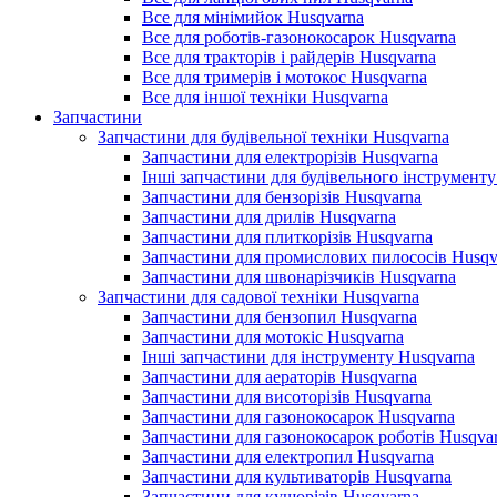
Все для мінімийок Husqvarna
Все для роботів-газонокосарок Husqvarna
Все для тракторів і райдерів Husqvarna
Все для тримерів і мотокос Husqvarna
Все для іншої техніки Husqvarna
Запчастини
Запчастини для будівельної техніки Husqvarna
Запчастини для електрорізів Husqvarna
Інші запчастини для будівельного інструменту
Запчастини для бензорізів Husqvarna
Запчастини для дрилів Husqvarna
Запчастини для плиткорізів Husqvarna
Запчастини для промислових пилососів Husqv
Запчастини для швонарізчиків Husqvarna
Запчастини для садової техніки Husqvarna
Запчастини для бензопил Husqvarna
Запчастини для мотокіс Husqvarna
Інші запчастини для інструменту Husqvarna
Запчастини для аераторів Husqvarna
Запчастини для висоторізів Husqvarna
Запчастини для газонокосарок Husqvarna
Запчастини для газонокосарок роботів Husqva
Запчастини для електропил Husqvarna
Запчастини для культиваторів Husqvarna
Запчастини для кущорізів Husqvarna