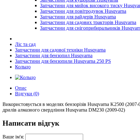
Запчастини для мийок високого тиску Husqva
Запчастини для повітродувок Husqvarna
Запчастини для райдерів Husqvarna
Запчастини для садових тракторів Husqvarna
Запчастини для снігоприбиральників Husqvar
Ліс та сад
Запчастини для садової техніки Husqvarna
Запчастини для бензопил Husqvarna
Запчастини для бензопили Husqvarna 250 PS
Кольцо
Опис
Відгуки (0)
Використовується в моделях бензорізів Husqvarna K2500 (2007-01
дрилів алмазного свердління Husqvarna DM230 (2009-02)
Написати відгук
Ваше ім'я: