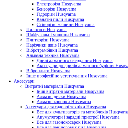
Електрорізи Husqvarna
Бензорізи Husqvarna
Гідрорізи Husqvarna
Канатні пили Husqvarna
Стінорізні машини Husqvarna
Пилососи Husqvarna
Шліфувальні машини Husqvarna
Плиткорізи Husqvarna
Нарізчики швів Husqvarna
Вібротрамбівки Husqvarna
Алмазна техніка Husqvarna
Дрилі алмазного свердління Husqvarna
Аксесуари до дрилів алмазного буріння Husqv
Віброплити Husqvarna
Інше професійне устаткування Husqvarna
Аксесуари
Витратні матеріали Husqvarna
Інші витратні матеріали Husqvarna
Алмазні диски Husqvarna
Алмазні коронки Husqvarna
Аксесуари для садової техніки Husqvarna
Все для культиваторів та мотоблоків Husqvarn
Акумулятори і зарядні пристрої Husqvarna
Все для газонокосарок Husqvarna
Все для ланцюгових пил Husqvarna