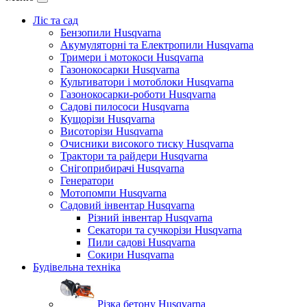
Ліс та сад
Бензопили Husqvarna
Акумуляторні та Електропили Husqvarna
Тримери і мотокоси Husqvarna
Газонокосарки Husqvarna
Культиватори і мотоблоки Husqvarna
Газонокосарки-роботи Husqvarna
Садові пилососи Husqvarna
Кущорізи Husqvarna
Висоторізи Husqvarna
Очисники високого тиску Husqvarna
Трактори та райдери Husqvarna
Снігоприбирачі Husqvarna
Генератори
Мотопомпи Husqvarna
Садовий інвентар Husqvarna
Різний інвентар Husqvarna
Секатори та сучкорізи Husqvarna
Пили садові Husqvarna
Сокири Husqvarna
Будівельна техніка
Різка бетону Husqvarna