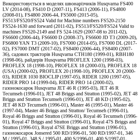
Використовується в моделях швонарізчиків Husqvarna FS400
LV (2014-08), FS410 D (2007-11), FS413 (2006-11), FS4800
(2008-01), FS4800 2006-44, FS5000 (2015-05),
FS513/FS520/FS524 Valid for Machine numbers FS520-2150
FS524-1630 and forward (2011-02), FS513/FS520/FS524 Valid to
machines FS520-2149 and FS 524-1629 (2007-08 to 2011-02),
FS6600 (2006-44), FS6600 D (2008-37), FS6600 JD T3 (2009-20),
FS6800 YAN T3 (2009-10), FS7000 (2014-05), FS7000 DL (2017-
02), FS7000 DMT (2017-02), FS8400 (2006-44), FS8400 (2007-
36), садових тракторів Husqvarna CTH180 (1999-01), RBH180
(1998-06), райдерів Husqvarna PROFLEX 1200 (1998-03),
PROFLEX 18 (1998-10), PROFLEX 18 (2000-03), PROFLEX 18
(USA) (2000-02), PROFLEX 20 (1998-10), PROFLEX 20 (2000-
03), RIDER 1030 BIOCLIP (1997-05), RIDER 1200 (1997-05),
RIDER PRO 14 (1999-04), RIDER PRO 14 (2000-02),
газонокосарок Husqvarna JET 46 R (1995-03), JET 46 R
Tecumseh (1996-01), JET 48 Briggs and Stratton (1995-02), JET 48
Briggs and Stratton Tecumseh (1996-01), JET 48 KD (1995-02),
JET 48 KD Tecumseh (1996-01), Master 46 (1995-01), Master 46
(1997-04), Master 46 Briggs and Stratton/ Tecumseh (1996-01),
Royal 46 Briggs and Stratton (1996-01), Royal 46 Tecumseh (1996-
01), Royal 47 Briggs and Stratton (1996-01), Royal 47S Briggs and
Stratton (1996-01), Royal 47SE Briggs and Stratton (1996-01),
газонокосарок Jonsered 500 RD/1996-01, 500 RD/1997-01, 346
M / 1995-01, 348 S / 1995-01, 400 S/1996-01, 400 S/1997-01,