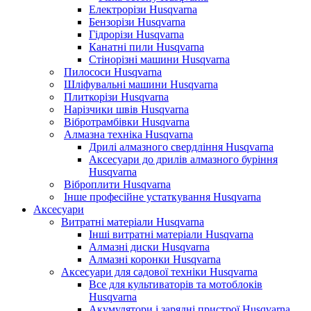
Електрорізи Husqvarna
Бензорізи Husqvarna
Гідрорізи Husqvarna
Канатні пили Husqvarna
Стінорізні машини Husqvarna
Пилососи Husqvarna
Шліфувальні машини Husqvarna
Плиткорізи Husqvarna
Нарізчики швів Husqvarna
Вібротрамбівки Husqvarna
Алмазна техніка Husqvarna
Дрилі алмазного свердління Husqvarna
Аксесуари до дрилів алмазного буріння
Husqvarna
Віброплити Husqvarna
Інше професійне устаткування Husqvarna
Аксесуари
Витратні матеріали Husqvarna
Інші витратні матеріали Husqvarna
Алмазні диски Husqvarna
Алмазні коронки Husqvarna
Аксесуари для садової техніки Husqvarna
Все для культиваторів та мотоблоків
Husqvarna
Акумулятори і зарядні пристрої Husqvarna