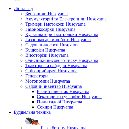
Ліс та сад
Бензопили Husqvarna
Акумуляторні та Електропили Husqvarna
Тримери і мотокоси Husqvarna
Газонокосарки Husqvarna
Культиватори і мотоблоки Husqvarna
Газонокосарки-роботи Husqvarna
Садові пилососи Husqvarna
Кущорізи Husqvarna
Висоторізи Husqvarna
Очисники високого тиску Husqvarna
Трактори та райдери Husqvarna
Снігоприбирачі Husqvarna
Генератори
Мотопомпи Husqvarna
Садовий інвентар Husqvarna
Різний інвентар Husqvarna
Секатори та сучкорізи Husqvarna
Пили садові Husqvarna
Сокири Husqvarna
Будівельна техніка
Різка бетону Husqvarna