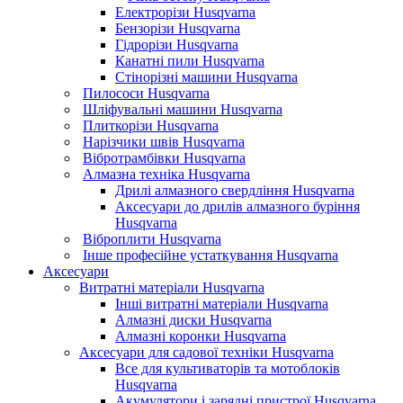
Електрорізи Husqvarna
Бензорізи Husqvarna
Гідрорізи Husqvarna
Канатні пили Husqvarna
Стінорізні машини Husqvarna
Пилососи Husqvarna
Шліфувальні машини Husqvarna
Плиткорізи Husqvarna
Нарізчики швів Husqvarna
Вібротрамбівки Husqvarna
Алмазна техніка Husqvarna
Дрилі алмазного свердління Husqvarna
Аксесуари до дрилів алмазного буріння
Husqvarna
Віброплити Husqvarna
Інше професійне устаткування Husqvarna
Аксесуари
Витратні матеріали Husqvarna
Інші витратні матеріали Husqvarna
Алмазні диски Husqvarna
Алмазні коронки Husqvarna
Аксесуари для садової техніки Husqvarna
Все для культиваторів та мотоблоків
Husqvarna
Акумулятори і зарядні пристрої Husqvarna