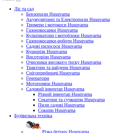
Ліс та сад
Бензопили Husqvarna
Акумуляторні та Електропили Husqvarna
Тримери і мотокоси Husqvarna
Газонокосарки Husqvarna
Культиватори і мотоблоки Husqvarna
Газонокосарки-роботи Husqvarna
Садові пилососи Husqvarna
Кущорізи Husqvarna
Висоторізи Husqvarna
Очисники високого тиску Husqvarna
Трактори та райдери Husqvarna
Снігоприбирачі Husqvarna
Генератори
Мотопомпи Husqvarna
Садовий інвентар Husqvarna
Різний інвентар Husqvarna
Секатори та сучкорізи Husqvarna
Пили садові Husqvarna
Сокири Husqvarna
Будівельна техніка
Різка бетону Husqvarna