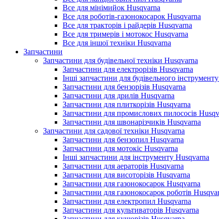
Все для мінімийок Husqvarna
Все для роботів-газонокосарок Husqvarna
Все для тракторів і райдерів Husqvarna
Все для тримерів і мотокос Husqvarna
Все для іншої техніки Husqvarna
Запчастини
Запчастини для будівельної техніки Husqvarna
Запчастини для електрорізів Husqvarna
Інші запчастини для будівельного інструменту
Запчастини для бензорізів Husqvarna
Запчастини для дрилів Husqvarna
Запчастини для плиткорізів Husqvarna
Запчастини для промислових пилососів Husqv
Запчастини для швонарізчиків Husqvarna
Запчастини для садової техніки Husqvarna
Запчастини для бензопил Husqvarna
Запчастини для мотокіс Husqvarna
Інші запчастини для інструменту Husqvarna
Запчастини для аераторів Husqvarna
Запчастини для висоторізів Husqvarna
Запчастини для газонокосарок Husqvarna
Запчастини для газонокосарок роботів Husqva
Запчастини для електропил Husqvarna
Запчастини для культиваторів Husqvarna
Запчастини для кущорізів Husqvarna