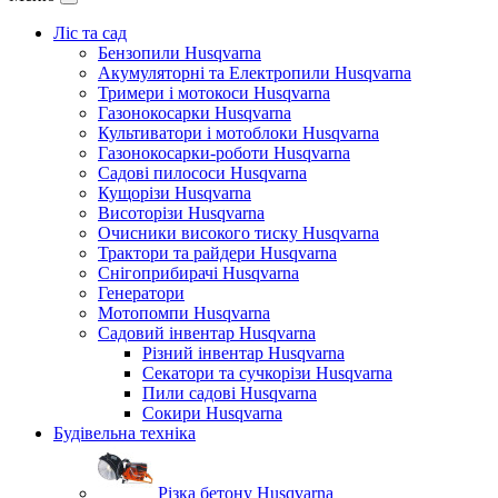
Ліс та сад
Бензопили Husqvarna
Акумуляторні та Електропили Husqvarna
Тримери і мотокоси Husqvarna
Газонокосарки Husqvarna
Культиватори і мотоблоки Husqvarna
Газонокосарки-роботи Husqvarna
Садові пилососи Husqvarna
Кущорізи Husqvarna
Висоторізи Husqvarna
Очисники високого тиску Husqvarna
Трактори та райдери Husqvarna
Снігоприбирачі Husqvarna
Генератори
Мотопомпи Husqvarna
Садовий інвентар Husqvarna
Різний інвентар Husqvarna
Секатори та сучкорізи Husqvarna
Пили садові Husqvarna
Сокири Husqvarna
Будівельна техніка
Різка бетону Husqvarna