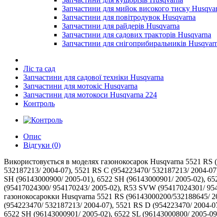
Запчастини для мийок високого тиску Husqva
Запчастини для повітродувок Husqvarna
Запчастини для райдерів Husqvarna
Запчастини для садових тракторів Husqvarna
Запчастини для снігоприбиральників Husqvar
Ліс та сад
Запчастини для садової техніки Husqvarna
Запчастини для мотокіс Husqvarna
Запчастини для мотокоси Husqvarna 224
Контроль
Опис
Відгуки (0)
Використовується в моделях газонокосарок Husqvarna 5521 RS (
532187213/ 2004-07), 5521 RS C (954223470/ 532187213/ 2004-07
SH (96143000900/ 2005-01), 6522 SH (96143000901/ 2005-02), 65
(95417024300/ 954170243/ 2005-02), R53 SVW (95417024301/ 95
газонокосарокки Husqvarna 5521 RS (96143000200/532188645/ 200
(954223470/ 532187213/ 2004-07), 5521 RS D (954223470/ 2004-0
6522 SH (96143000901/ 2005-02), 6522 SL (96143000800/ 2005-09