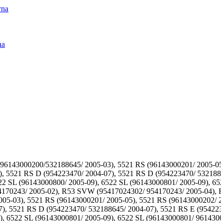
rna
na
96143000200/532188645/ 2005-03), 5521 RS (96143000201/ 2005-05
), 5521 RS D (954223470/ 2004-07), 5521 RS D (954223470/ 532188
22 SL (96143000800/ 2005-09), 6522 SL (96143000801/ 2005-09), 6
4170243/ 2005-02), R53 SVW (95417024302/ 954170243/ 2005-04),
5-03), 5521 RS (96143000201/ 2005-05), 5521 RS (96143000202/ 2
7), 5521 RS D (954223470/ 532188645/ 2004-07), 5521 RS E (95422
), 6522 SL (96143000801/ 2005-09), 6522 SL (96143000801/ 96143