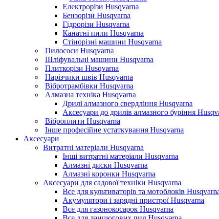
Електрорізи Husqvarna
Бензорізи Husqvarna
Гідрорізи Husqvarna
Канатні пили Husqvarna
Стінорізні машини Husqvarna
Пилососи Husqvarna
Шліфувальні машини Husqvarna
Плиткорізи Husqvarna
Нарізчики швів Husqvarna
Вібротрамбівки Husqvarna
Алмазна техніка Husqvarna
Дрилі алмазного свердління Husqvarna
Аксесуари до дрилів алмазного буріння Husqv
Віброплити Husqvarna
Інше професійне устаткування Husqvarna
Аксесуари
Витратні матеріали Husqvarna
Інші витратні матеріали Husqvarna
Алмазні диски Husqvarna
Алмазні коронки Husqvarna
Аксесуари для садової техніки Husqvarna
Все для культиваторів та мотоблоків Husqvarn
Акумулятори і зарядні пристрої Husqvarna
Все для газонокосарок Husqvarna
Все для ланцюгових пил Husqvarna