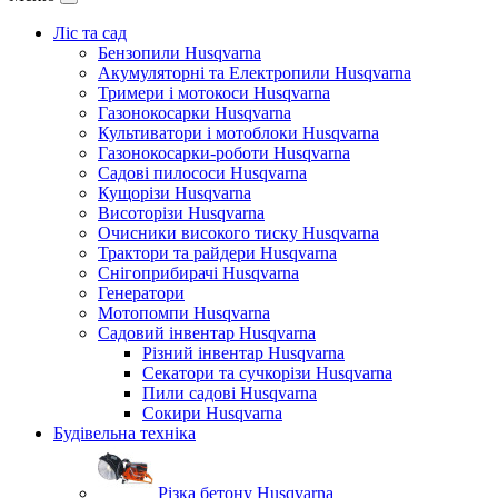
Ліс та сад
Бензопили Husqvarna
Акумуляторні та Електропили Husqvarna
Тримери і мотокоси Husqvarna
Газонокосарки Husqvarna
Культиватори і мотоблоки Husqvarna
Газонокосарки-роботи Husqvarna
Садові пилососи Husqvarna
Кущорізи Husqvarna
Висоторізи Husqvarna
Очисники високого тиску Husqvarna
Трактори та райдери Husqvarna
Снігоприбирачі Husqvarna
Генератори
Мотопомпи Husqvarna
Садовий інвентар Husqvarna
Різний інвентар Husqvarna
Секатори та сучкорізи Husqvarna
Пили садові Husqvarna
Сокири Husqvarna
Будівельна техніка
Різка бетону Husqvarna