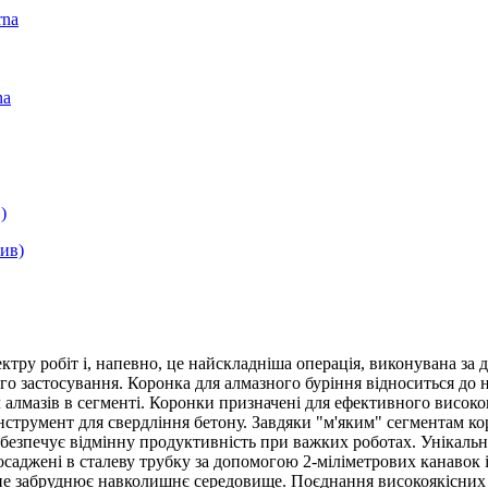
rna
na
)
тру робіт і, напевно, це найскладніша операція, виконувана за
ого застосування. Коронка для алмазного буріння відноситься до 
 алмазів в сегменті. Коронки призначені для ефективного високош
й інструмент для свердління бетону. Завдяки "м'яким" сегментам
безпечує відмінну продуктивність при важких роботах. Унікальн
саджені в сталеву трубку за допомогою 2-міліметрових канавок 
 не забруднює навколишнє середовище. Поєднання високоякісних а