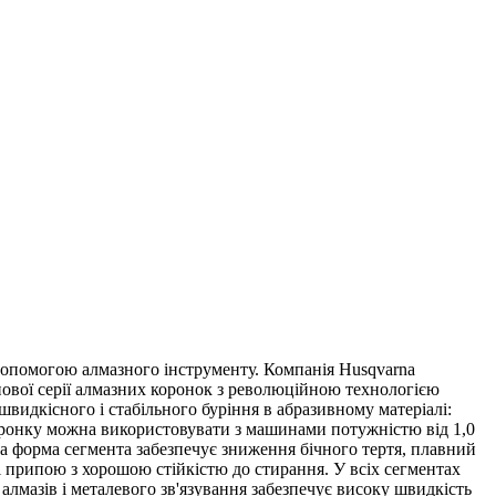
 допомогою алмазного інструменту. Компанія Husqvarna
нової серії алмазних коронок з революційною технологією
видкісного і стабільного буріння в абразивному матеріалі:
 коронку можна використовувати з машинами потужністю від 1,0
а форма сегмента забезпечує зниження бічного тертя, плавний
і припою з хорошою стійкістю до стирання. У всіх сегментах
лмазів і металевого зв'язування забезпечує високу швидкість