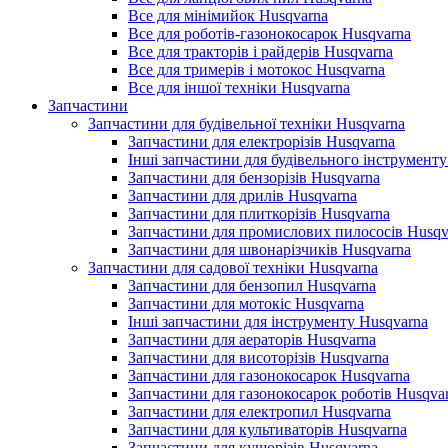
Все для мінімийок Husqvarna
Все для роботів-газонокосарок Husqvarna
Все для тракторів і райдерів Husqvarna
Все для тримерів і мотокос Husqvarna
Все для іншої техніки Husqvarna
Запчастини
Запчастини для будівельної техніки Husqvarna
Запчастини для електрорізів Husqvarna
Інші запчастини для будівельного інструменту
Запчастини для бензорізів Husqvarna
Запчастини для дрилів Husqvarna
Запчастини для плиткорізів Husqvarna
Запчастини для промислових пилососів Husqv
Запчастини для швонарізчиків Husqvarna
Запчастини для садової техніки Husqvarna
Запчастини для бензопил Husqvarna
Запчастини для мотокіс Husqvarna
Інші запчастини для інструменту Husqvarna
Запчастини для аераторів Husqvarna
Запчастини для висоторізів Husqvarna
Запчастини для газонокосарок Husqvarna
Запчастини для газонокосарок роботів Husqva
Запчастини для електропил Husqvarna
Запчастини для культиваторів Husqvarna
Запчастини для кущорізів Husqvarna