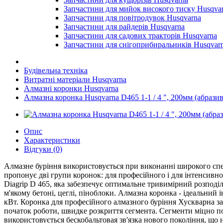
Запчастини для мийок високого тиску Husqva
Запчастини для повітродувок Husqvarna
Запчастини для райдерів Husqvarna
Запчастини для садових тракторів Husqvarna
Запчастини для снігоприбиральників Husqvar
Будівельна техніка
Витратні матеріали Husqvarna
Алмазні коронки Husqvarna
Алмазна коронка Husqvarna D465 1-1 / 4 ", 200мм (абразив
Опис
Характеристики
Відгуки (0)
Алмазне буріння використовується при виконанні широкого спек
пропонує дві групи коронок: для професійного і для інтенсивн
Diagrip D 465, яка забезпечує оптимальне тривимірний розподіл
м'якому бетоні, цеглі, піноблоки. Алмазна коронка - ідеальни
кВт. Коронка для професійного алмазного буріння Хускварна за
початок роботи, швидке розкриття сегмента. Сегменти міцно по
використовується бескобальтовая зв'язка нового покоління, що