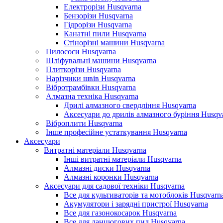
Електрорізи Husqvarna
Бензорізи Husqvarna
Гідрорізи Husqvarna
Канатні пили Husqvarna
Стінорізні машини Husqvarna
Пилососи Husqvarna
Шліфувальні машини Husqvarna
Плиткорізи Husqvarna
Нарізчики швів Husqvarna
Вібротрамбівки Husqvarna
Алмазна техніка Husqvarna
Дрилі алмазного свердління Husqvarna
Аксесуари до дрилів алмазного буріння Husqv
Віброплити Husqvarna
Інше професійне устаткування Husqvarna
Аксесуари
Витратні матеріали Husqvarna
Інші витратні матеріали Husqvarna
Алмазні диски Husqvarna
Алмазні коронки Husqvarna
Аксесуари для садової техніки Husqvarna
Все для культиваторів та мотоблоків Husqvarn
Акумулятори і зарядні пристрої Husqvarna
Все для газонокосарок Husqvarna
Все для ланцюгових пил Husqvarna