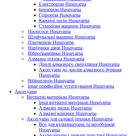
Електрорізи Husqvarna
Бензорізи Husqvarna
Гідрорізи Husqvarna
Канатні пили Husqvarna
Стінорізні машини Husqvarna
Пилососи Husqvarna
Шліфувальні машини Husqvarna
Плиткорізи Husqvarna
Нарізчики швів Husqvarna
Вібротрамбівки Husqvarna
Алмазна техніка Husqvarna
Дрилі алмазного свердління Husqvarna
Аксесуари до дрилів алмазного буріння
Husqvarna
Віброплити Husqvarna
Інше професійне устаткування Husqvarna
Аксесуари
Витратні матеріали Husqvarna
Інші витратні матеріали Husqvarna
Алмазні диски Husqvarna
Алмазні коронки Husqvarna
Аксесуари для садової техніки Husqvarna
Все для культиваторів та мотоблоків
Husqvarna
Акумулятори і зарядні пристрої Husqvarna