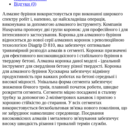
Відгуки (0)
Алмазне буріння використовується при виконанні широкого
спектру робіт і, напевно, це найскладніша операція,
виконувана за допомогою алмазного інструменту. Компанія
Husqvarna пропонує дві групи коронок: для професійного і для
інтенсивного застосування. Коронка для алмазного буріння
відноситься до нової серії алмазних коронок з революційною
технологією Diagrip D 810, яка забезпечує оптимальне
тривимірний розподіл алмазів в сегменті. Коронки призначені
для ефективного високошвидкісного і стабільного буріння в
твердому бетоні. Алмазна коронка даної моделі - ідеальний
інструмент для свердління бетону різної твердості. Коронка
для алмазного буріння Хускварна забезпечує відмінну
продуктивність при важких роботах на бетоні середньої і
високої міцності. Унікальна форма сегмента забезпечує
зниження бічного трнія, плавний початок роботи, швидке
розкриття сегмента. Сегменти міцно посаджені в сталеву
трубку за допомогою 2-міліметрових канавок і припою з
хорошою стійкістю до стирання. У всіх сегментах
використовується бескобальтовая зв'язка нового покоління, що
не забруднює навколишнє середовище. Поєднання
високоякісних алмазів і металевого зв'язування забезпечує
високу швидкість різання і тривалий термін служби.