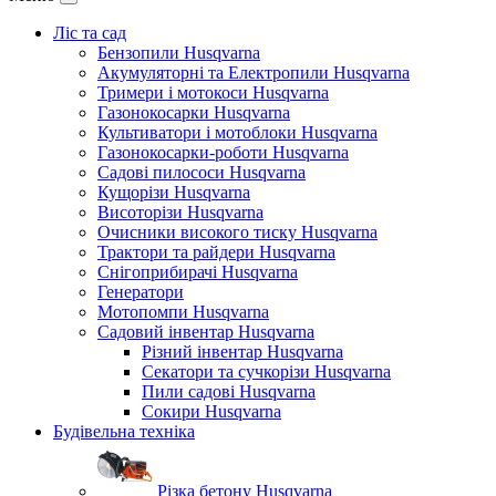
Ліс та сад
Бензопили Husqvarna
Акумуляторні та Електропили Husqvarna
Тримери і мотокоси Husqvarna
Газонокосарки Husqvarna
Культиватори і мотоблоки Husqvarna
Газонокосарки-роботи Husqvarna
Садові пилососи Husqvarna
Кущорізи Husqvarna
Висоторізи Husqvarna
Очисники високого тиску Husqvarna
Трактори та райдери Husqvarna
Снігоприбирачі Husqvarna
Генератори
Мотопомпи Husqvarna
Садовий інвентар Husqvarna
Різний інвентар Husqvarna
Секатори та сучкорізи Husqvarna
Пили садові Husqvarna
Сокири Husqvarna
Будівельна техніка
Різка бетону Husqvarna