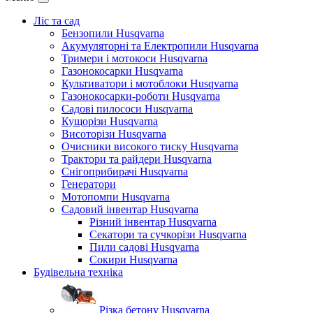
Ліс та сад
Бензопили Husqvarna
Акумуляторні та Електропили Husqvarna
Тримери і мотокоси Husqvarna
Газонокосарки Husqvarna
Культиватори і мотоблоки Husqvarna
Газонокосарки-роботи Husqvarna
Садові пилососи Husqvarna
Кущорізи Husqvarna
Висоторізи Husqvarna
Очисники високого тиску Husqvarna
Трактори та райдери Husqvarna
Снігоприбирачі Husqvarna
Генератори
Мотопомпи Husqvarna
Садовий інвентар Husqvarna
Різний інвентар Husqvarna
Секатори та сучкорізи Husqvarna
Пили садові Husqvarna
Сокири Husqvarna
Будівельна техніка
Різка бетону Husqvarna