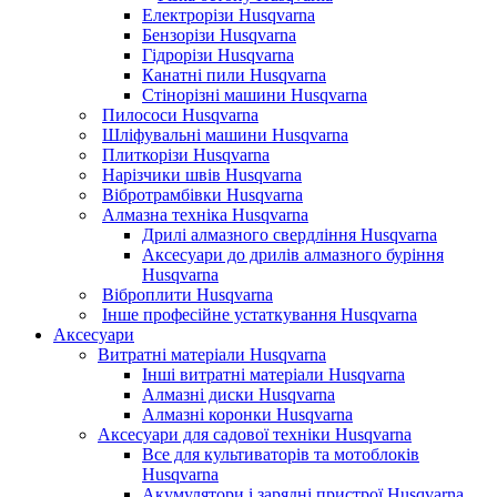
Електрорізи Husqvarna
Бензорізи Husqvarna
Гідрорізи Husqvarna
Канатні пили Husqvarna
Стінорізні машини Husqvarna
Пилососи Husqvarna
Шліфувальні машини Husqvarna
Плиткорізи Husqvarna
Нарізчики швів Husqvarna
Вібротрамбівки Husqvarna
Алмазна техніка Husqvarna
Дрилі алмазного свердління Husqvarna
Аксесуари до дрилів алмазного буріння
Husqvarna
Віброплити Husqvarna
Інше професійне устаткування Husqvarna
Аксесуари
Витратні матеріали Husqvarna
Інші витратні матеріали Husqvarna
Алмазні диски Husqvarna
Алмазні коронки Husqvarna
Аксесуари для садової техніки Husqvarna
Все для культиваторів та мотоблоків
Husqvarna
Акумулятори і зарядні пристрої Husqvarna