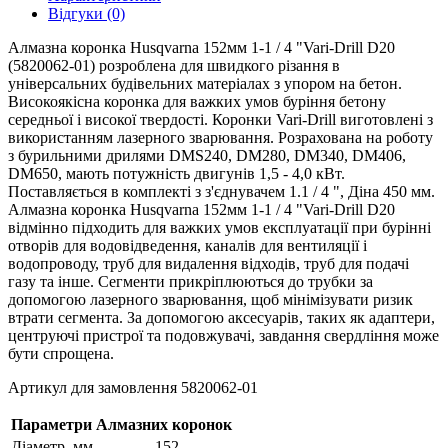
Відгуки (0)
Алмазна коронка Husqvarna 152мм 1-1 / 4 "Vari-Drill D20
(5820062-01) розроблена для швидкого різання в
універсальних будівельних матеріалах з упором на бетон.
Високоякісна коронка для важких умов буріння бетону
середньої і високої твердості. Коронки Vari-Drill виготовлені з
використанням лазерного зварювання. Розрахована на роботу
з бурильними дрилями DMS240, DM280, DM340, DM406,
DM650, мають потужність двигунів 1,5 - 4,0 кВт.
Поставляється в комплекті з з'єднувачем 1.1 / 4 ", Діна 450 мм.
Алмазна коронка Husqvarna 152мм 1-1 / 4 "Vari-Drill D20
відмінно підходить для важких умов експлуатації при бурінні
отворів для водовідведення, каналів для вентиляції і
водопроводу, труб для видалення відходів, труб для подачі
газу та інше. Сегменти прикріплюються до трубки за
допомогою лазерного зварювання, щоб мінімізувати ризик
втрати сегмента. За допомогою аксесуарів, таких як адаптери,
центруючі пристрої та подовжувачі, завдання свердління може
бути спрощена.
Артикул для замовлення 5820062-01
Параметри Алмазних коронок
Діаметр, мм
152