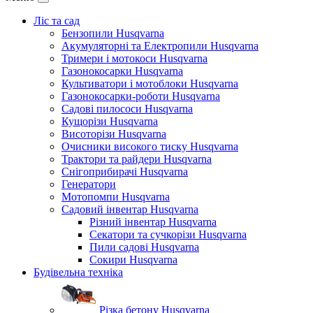
Ліс та сад
Бензопили Husqvarna
Акумуляторні та Електропили Husqvarna
Тримери і мотокоси Husqvarna
Газонокосарки Husqvarna
Культиватори і мотоблоки Husqvarna
Газонокосарки-роботи Husqvarna
Садові пилососи Husqvarna
Кущорізи Husqvarna
Висоторізи Husqvarna
Очисники високого тиску Husqvarna
Трактори та райдери Husqvarna
Снігоприбирачі Husqvarna
Генератори
Мотопомпи Husqvarna
Садовий інвентар Husqvarna
Різний інвентар Husqvarna
Секатори та сучкорізи Husqvarna
Пили садові Husqvarna
Сокири Husqvarna
Будівельна техніка
Різка бетону Husqvarna