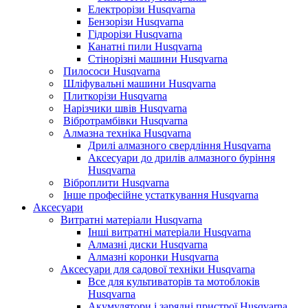
Електрорізи Husqvarna
Бензорізи Husqvarna
Гідрорізи Husqvarna
Канатні пили Husqvarna
Стінорізні машини Husqvarna
Пилососи Husqvarna
Шліфувальні машини Husqvarna
Плиткорізи Husqvarna
Нарізчики швів Husqvarna
Вібротрамбівки Husqvarna
Алмазна техніка Husqvarna
Дрилі алмазного свердління Husqvarna
Аксесуари до дрилів алмазного буріння
Husqvarna
Віброплити Husqvarna
Інше професійне устаткування Husqvarna
Аксесуари
Витратні матеріали Husqvarna
Інші витратні матеріали Husqvarna
Алмазні диски Husqvarna
Алмазні коронки Husqvarna
Аксесуари для садової техніки Husqvarna
Все для культиваторів та мотоблоків
Husqvarna
Акумулятори і зарядні пристрої Husqvarna