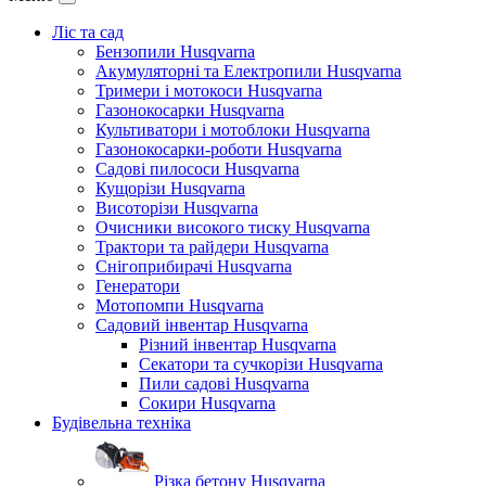
Ліс та сад
Бензопили Husqvarna
Акумуляторні та Електропили Husqvarna
Тримери і мотокоси Husqvarna
Газонокосарки Husqvarna
Культиватори і мотоблоки Husqvarna
Газонокосарки-роботи Husqvarna
Садові пилососи Husqvarna
Кущорізи Husqvarna
Висоторізи Husqvarna
Очисники високого тиску Husqvarna
Трактори та райдери Husqvarna
Снігоприбирачі Husqvarna
Генератори
Мотопомпи Husqvarna
Садовий інвентар Husqvarna
Різний інвентар Husqvarna
Секатори та сучкорізи Husqvarna
Пили садові Husqvarna
Сокири Husqvarna
Будівельна техніка
Різка бетону Husqvarna