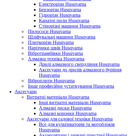
Електрорізи Husqvarna
Бензорізи Husqvarna
Гідрорізи Husqvarna
Канатні пили Husqvarna
Стінорізні машини Husqvarna
Пилососи Husqvarna
Шліфувальні машини Husqvarna
Плиткорізи Husqvarna
Нарізчики швів Husqvarna
Вібротрамбівки Husqvarna
Алмазна техніка Husqvarna
Дрилі алмазного свердління Husqvarna
Аксесуари до дрилів алмазного буріння
Husqvarna
Віброплити Husqvarna
Інше професійне устаткування Husqvarna
Аксесуари
Витратні матеріали Husqvarna
Інші витратні матеріали Husqvarna
Алмазні диски Husqvarna
Алмазні коронки Husqvarna
Аксесуари для садової техніки Husqvarna
Все для культиваторів та мотоблоків
Husqvarna
Акумулятори і зарядні пристрої Husqvarna