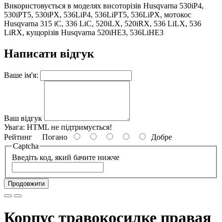
Використовується в моделях висоторізів Husqvarna 530iP4,
530iPT5, 530iPX, 536LiP4, 536LiPT5, 536LiPX, мотокос
Husqvarna 315 iC, 336 LiC, 520iLX, 520iRX, 536 LiLX, 536
LiRX, кущорізів Husqvarna 520iHE3, 536LiHE3
Написати відгук
Ваше ім'я:
Ваш відгук
Увага:
HTML не підтримується!
Рейтинг
Погано
Добре
Captcha
Введіть код, який бачите нижче
Продовжити
Корпус травокосилке правая